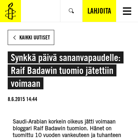
SIIRRY
VARSINAISEEN
LAHJOITA
Hae
SISÄLTÖÖN
KAIKKI UUTISET
Synkkä päivä sananvapaudelle:
Raif Badawin tuomio jätettiin
voimaan
8.6.2015 14:44
Saudi-Arabian korkein oikeus jätti voimaan
bloggari Raif Badawin tuomion. Hänet on
tuomittu 10 vuoden vankeuteen ja tuhanteen