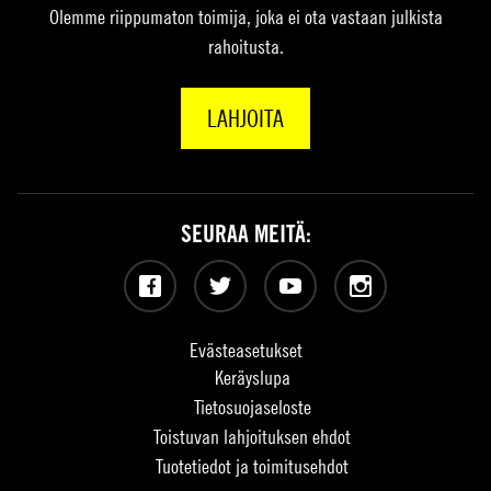
Olemme riippumaton toimija, joka ei ota vastaan julkista
rahoitusta.
LAHJOITA
SEURAA MEITÄ:
Facebook
Twitter
YouTube
Instagram
Evästeasetukset
Keräyslupa
Tietosuojaseloste
Toistuvan lahjoituksen ehdot
Tuotetiedot ja toimitusehdot