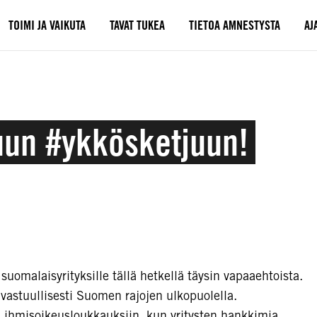
TOIMI JA VAIKUTA
TAVAT TUKEA
TIETOA AMNESTYSTA
AJ
uun #ykkösketjuun!
uomalaisyrityksille tällä hetkellä täysin vapaaehtoista.
n vastuullisesti Suomen rajojen ulkopuolella.
n ihmisoikeusloukkauksiin, kun yritysten hankkimia