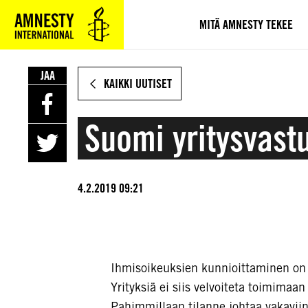
SIIRRY
VARSINAISEEN
MITÄ AMNESTY TEKEE
SISÄLTÖÖN
JAA
KAIKKI UUTISET
Suomi yritysvast
4.2.2019 09:21
Ihmisoikeuksien kunnioittaminen on s
Yrityksiä ei siis velvoiteta toimimaa
Pahimmillaan tilanne johtaa vakavii