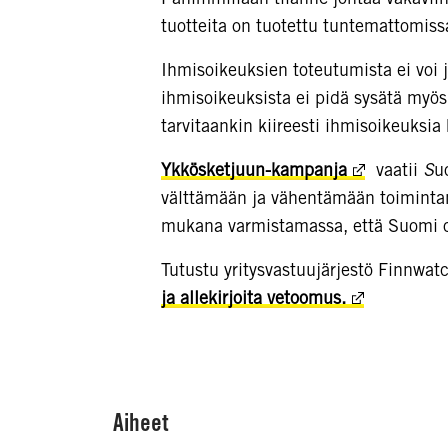
tuotteita on tuotettu tuntemattomissa o
Ihmisoikeuksien toteutumista ei voi 
ihmisoikeuksista ei pidä sysätä myös
tarvitaankin kiireesti ihmisoikeuksia 
Ykkösketjuun-kampanja
vaatii
S
u
välttämään ja vähentämään toiminta
mukana varmistamassa, että Suomi on
Tutustu yritysvastuujärjestö Finnwa
ja allekirjoita vetoomus.
Aiheet