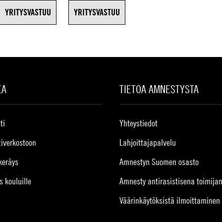
YRITYSVASTUU
YRITYSVASTUU
EA
TIETOA AMNESTYSTA
ti
Yhteystiedot
tiverkostoon
Lahjoittajapalvelu
keräys
Amnestyn Suomen osasto
s kouluille
Amnesty antirasistisena toimija
Väärinkäytöksistä ilmoittaminen