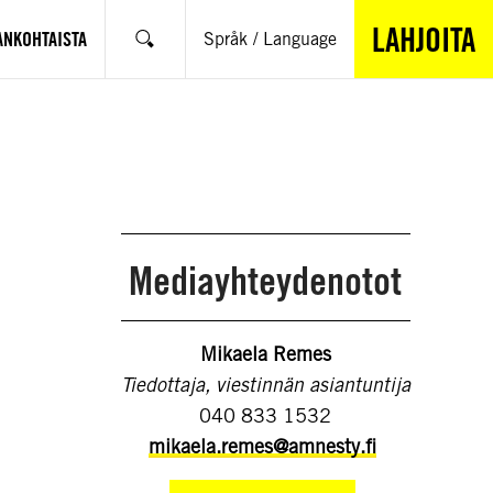
LAHJOITA
ANKOHTAISTA
Språk / Language
Hae
Mediayhteydenotot
Mikaela Remes
Tiedottaja, viestinnän asiantuntija
040 833 1532
mikaela.remes@amnesty.fi