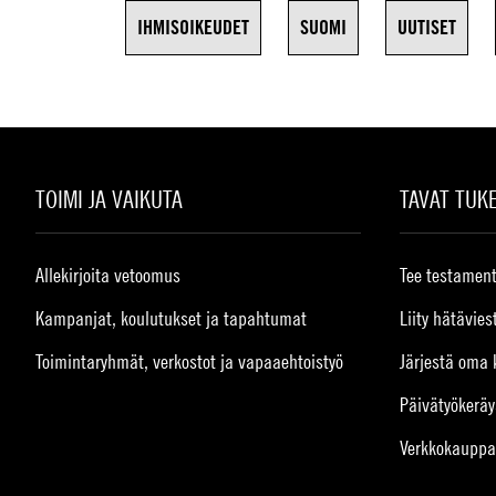
IHMISOIKEUDET
SUOMI
UUTISET
TOIMI JA VAIKUTA
TAVAT TUK
Allekirjoita vetoomus
Tee testament
Kampanjat, koulutukset ja tapahtumat
Liity hätävies
Toimintaryhmät, verkostot ja vapaaehtoistyö
Järjestä oma 
Päivätyökeräy
Verkkokauppa