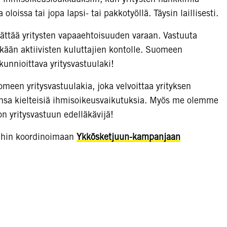
loissa tai jopa lapsi- tai pakkotyöllä. Täysin laillisesti.
jättää yritysten vapaaehtoisuuden varaan. Vastuuta
kään aktiivisten kuluttajien kontolle. Suomeen
kunnioittava yritysvastuulaki!
omeen yritysvastuulakia, joka velvoittaa yrityksen
nsa kielteisiä ihmisoikeusvaikutuksia. Myös me olemme
 yritysvastuun edelläkävijä!
tchin koordinoimaan
Ykkösketjuun-kampanjaan