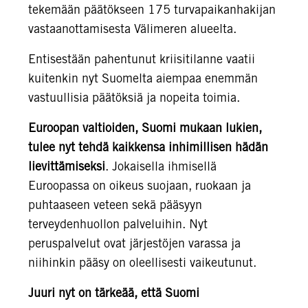
tekemään päätökseen 175 turvapaikanhakijan
vastaanottamisesta Välimeren alueelta.
Entisestään pahentunut kriisitilanne vaatii
kuitenkin nyt Suomelta aiempaa enemmän
vastuullisia päätöksiä ja nopeita toimia.
Euroopan valtioiden, Suomi mukaan lukien,
tulee nyt tehdä kaikkensa inhimillisen hädän
lievittämiseksi
. Jokaisella ihmisellä
Euroopassa on oikeus suojaan, ruokaan ja
puhtaaseen veteen sekä pääsyyn
terveydenhuollon palveluihin. Nyt
peruspalvelut ovat järjestöjen varassa ja
niihinkin pääsy on oleellisesti vaikeutunut.
Juuri nyt on tärkeää, että Suomi