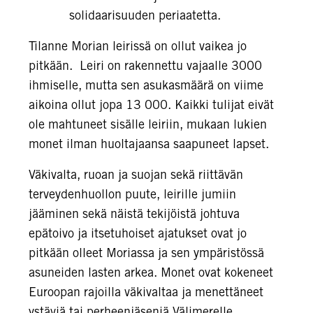
solidaarisuuden periaatetta.
Tilanne Morian leirissä on ollut vaikea jo
pitkään. Leiri on rakennettu vajaalle 3000
ihmiselle, mutta sen asukasmäärä on viime
aikoina ollut jopa 13 000. Kaikki tulijat eivät
ole mahtuneet sisälle leiriin, mukaan lukien
monet ilman huoltajaansa saapuneet lapset.
Väkivalta, ruoan ja suojan sekä riittävän
terveydenhuollon puute, leirille jumiin
jääminen sekä näistä tekijöistä johtuva
epätoivo ja itsetuhoiset ajatukset ovat jo
pitkään olleet Moriassa ja sen ympäristössä
asuneiden lasten arkea. Monet ovat kokeneet
Euroopan rajoilla väkivaltaa ja menettäneet
ystäviä tai perheenjäseniä Välimerelle.