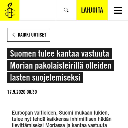
SIIRRY
VARSINAISEEN
LAHJOITA
Hae
SISÄLTÖÖN
KAIKKI UUTISET
Suomen tulee kantaa vastuuta
Morian pakolaisleirillä olleiden
lasten suojelemiseksi
17.9.2020 08:30
Euroopan valtioiden, Suomi mukaan lukien,
tulee nyt tehdä kaikkensa inhimillisen hädän
lievittämiseksi Moriassa ja kantaa vastuuta