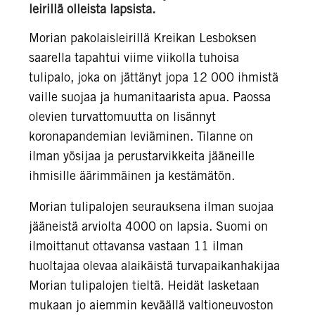
leirillä olleista lapsista.
Morian pakolaisleirillä Kreikan Lesboksen
saarella tapahtui viime viikolla tuhoisa
tulipalo, joka on jättänyt jopa 12 000 ihmistä
vaille suojaa ja humanitaarista apua. Paossa
olevien turvattomuutta on lisännyt
koronapandemian leviäminen. Tilanne on
ilman yösijaa ja perustarvikkeita jääneille
ihmisille äärimmäinen ja kestämätön.
Morian tulipalojen seurauksena ilman suojaa
jääneistä arviolta 4000 on lapsia. Suomi on
ilmoittanut ottavansa vastaan 11 ilman
huoltajaa olevaa alaikäistä turvapaikanhakijaa
Morian tulipalojen tieltä. Heidät lasketaan
mukaan jo aiemmin keväällä valtioneuvoston