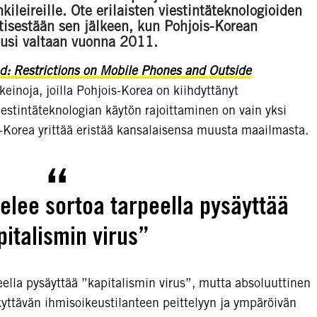
kileireille. Ote erilaisten viestintäteknologioiden
ntisestään sen jälkeen, kun Pohjois-Korean
ousi valtaan vuonna 2011.
d: Restrictions on Mobile Phones and Outside
keinoja, joilla Pohjois-Korea on kiihdyttänyt
iestintäteknologian käytön rajoittaminen on vain yksi
is-Korea yrittää eristää kansalaisensa muusta maailmasta.
elee sortoa tarpeella pysäyttää
pitalismin virus”
ella pysäyttää ”kapitalismin virus”, mutta absoluuttinen
rkyttävän ihmisoikeustilanteen peittelyyn ja ympäröivän