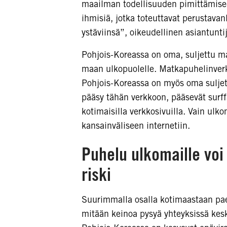
maailman todellisuuden pimittämisee
ihmisiä, jotka toteuttavat perustavan
ystäviinsä”, oikeudellinen asiantunti
Pohjois-Koreassa on oma, suljettu ma
maan ulkopuolelle. Matkapuhelinverko
Pohjois-Koreassa on myös oma suljett
pääsy tähän verkkoon, pääsevät surf
kotimaisilla verkkosivuilla. Vain ulko
kansainväliseen internetiin.
Puhelu ulkomaille voi
riski
Suurimmalla osalla kotimaastaan paen
mitään keinoa pysyä yhteyksissä kesk