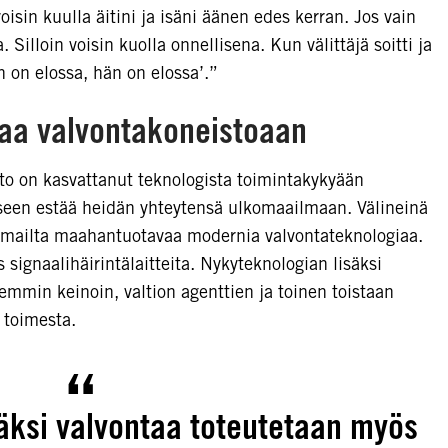
voisin kuulla äitini ja isäni äänen edes kerran. Jos vain
 Silloin voisin kuolla onnellisena. Kun välittäjä soitti ja
n on elossa, hän on elossa’.”
taa valvontakoneistoaan
o on kasvattanut teknologista toimintakykyään
kseen estää heidän yhteytensä ulkomaailmaan. Välineinä
komailta maahantuotavaa modernia valvontateknologiaa.
 signaalihäirintälaitteita. Nykyteknologian lisäksi
emmin keinoin, valtion agenttien ja toinen toistaan
n toimesta.
äksi valvontaa toteutetaan myös