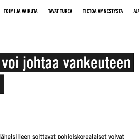
TOIMI JA VAIKUTA
TAVAT TUKEA
TIETOA AMNESTYSTA
AJ
e voi johtaa vankeuteen
a
heisilleen soittavat pohjoiskorealaiset voivat