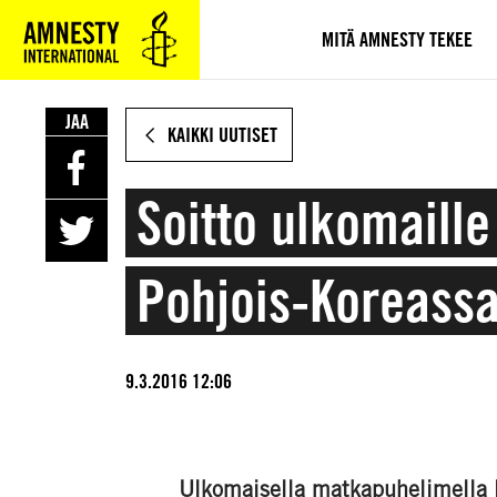
SIIRRY
VARSINAISEEN
MITÄ AMNESTY TEKEE
SISÄLTÖÖN
JAA
KAIKKI UUTISET
Soitto ulkomaill
Pohjois-Koreass
9.3.2016 12:06
Ulkomaisella matkapuhelimella lä