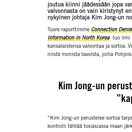
joutua kiinni jäädessään jopa van
valvonnasta on vain kiristynyt e
nykyinen johtaja Kim Jong-un n
Tuore raporttimme
Connection Denie
Information in North Korea
tuo ilmi 
kansalaistensa valvontaa ja sortoa. V
niistä monista tavoista, joilla Pohjo
Kim Jong-un perust
”ka
”Kim Jong-un perustelee sortoa tarpe
kontrolli tähtää tosiasiassa maan jä