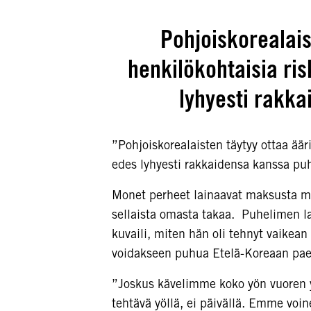
Pohjoiskorealais
henkilökohtaisia ri
lyhyesti rakka
”Pohjoiskorealaisten täytyy ottaa ää
edes lyhyesti rakkaidensa kanssa puh
Monet perheet lainaavat maksusta mui
sellaista omasta takaa. Puhelimen l
kuvaili, miten hän oli tehnyt vaikea
voidakseen puhua Etelä-Koreaan pae
”Joskus kävelimme koko yön vuoren yl
tehtävä yöllä, ei päivällä. Emme voin