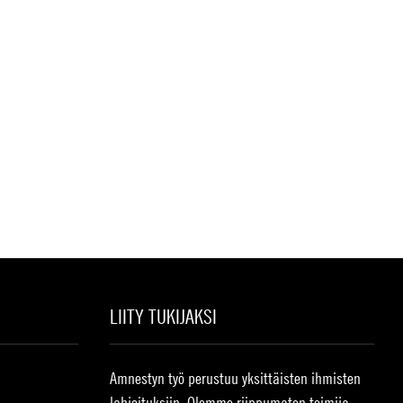
LIITY TUKIJAKSI
Amnestyn työ perustuu yksittäisten ihmisten
lahjoituksiin. Olemme riippumaton toimija,