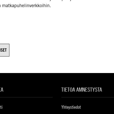
in matkapuhelinverkkoihin.
ISET
EA
TIETOA AMNESTYSTA
ti
Yhteystiedot