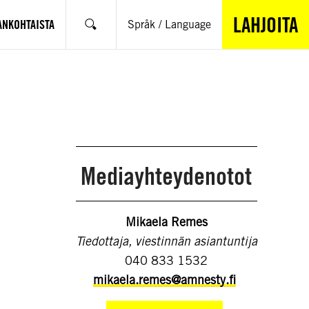
LAHJOITA
ANKOHTAISTA
Språk / Language
Hae
Mediayhteydenotot
Mikaela Remes
Tiedottaja, viestinnän asiantuntija
040 833 1532
mikaela.remes@amnesty.fi