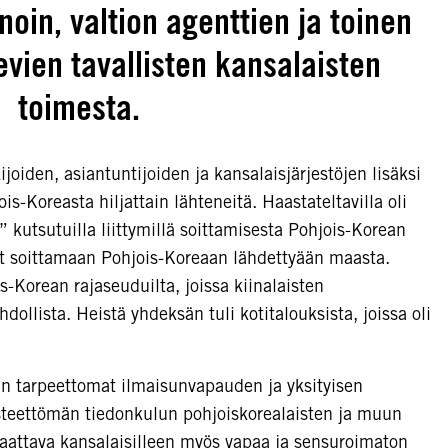
oin, valtion agenttien ja toinen
evien tavallisten kansalaisten
toimesta.
joiden, asiantuntijoiden ja kansalaisjärjestöjen lisäksi
s-Koreasta hiljattain lähteneitä. Haastateltavilla oli
 kutsutuilla liittymillä soittamisesta Pohjois-Korean
neet soittamaan Pohjois-Koreaan lähdettyään maasta.
s-Korean rajaseuduilta, joissa kiinalaisten
llista. Heistä yhdeksän tuli kotitalouksista, joissa oli
 tarpeettomat ilmaisunvapauden ja yksityisen
esteettömän tiedonkulun pohjoiskorealaisten ja muun
taattava kansalaisilleen myös vapaa ja sensuroimaton