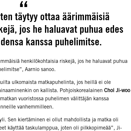
ten täytyy ottaa äärimmäisiä
skejä, jos he haluavat puhua edes
idensa kanssa puhelimitse.
rimmäisiä henkilökohtaisia riskejä, jos he haluavat puhua
elimitse”, Aarnio sanoo.
lta ulkomaista matkapuhelinta, jos heillä ei ole
ainaaminenkin on kallista. Pohjoiskorealainen
Choi Ji-woo
n matkan vuoristossa puhelimen välittäjän kanssa
nneille vanhemmilleen.
i. Sen kiertäminen ei ollut mahdollista ja matka oli
eet käyttää taskulamppua, joten oli pilkkopimeää”, Ji-