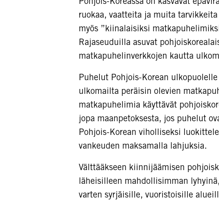
Pohjois-Koreassa on kasvavat epäviral
ruokaa, vaatteita ja muita tarvikkeit
myös ”kiinalaisiksi matkapuhelimiksi
Rajaseuduilla asuvat pohjoiskorealaise
matkapuhelinverkkojen kautta ulkoma
Puhelut Pohjois-Korean ulkopuolelle 
ulkomailta peräisin olevien matkapuh
matkapuhelimia käyttävät pohjoiskore
jopa maanpetoksesta, jos puhelut o
Pohjois-Korean viholliseksi luokitte
vankeuden maksamalla lahjuksia.
Välttääkseen kiinnijäämisen pohjoisko
läheisilleen mahdollisimman lyhyinä,
varten syrjäisille, vuoristoisille alueil