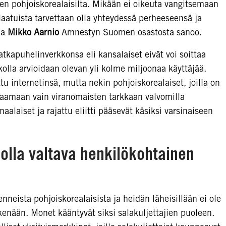
n pohjoiskorealaisilta. Mikään ei oikeuta vangitsemaan
laatuista tarvettaan olla yhteydessä perheeseensä ja
ja
Mikko Aarnio
Amnestyn Suomen osastosta sanoo.
tkapuhelinverkkonsa eli kansalaiset eivät voi soittaa
lla arvioidaan olevan yli kolme miljoonaa käyttäjää.
u internetinsä, mutta nekin pohjoiskorealaiset, joilla on
faamaan vain viranomaisten tarkkaan valvomilla
maalaiset ja rajattu eliitti pääsevät käsiksi varsinaiseen
 olla valtava henkilökohtainen
neista pohjoiskorealaisista ja heidän läheisillään ei ole
enään. Monet kääntyvät siksi salakuljettajien puoleen.