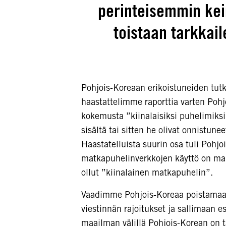
perinteisemmin kein
toistaan tarkkail
Pohjois-Koreaan erikoistuneiden tutki
haastattelimme raporttia varten Pohjoi
kokemusta ”kiinalaisiksi puhelimiksi”
sisältä tai sitten he olivat onnistu
Haastatelluista suurin osa tuli Pohjoi
matkapuhelinverkkojen käyttö on mahdo
ollut ”kiinalainen matkapuhelin”.
Vaadimme Pohjois-Koreaa poistamaan
viestinnän rajoitukset ja sallimaan 
maailman välillä Pohjois-Korean on 