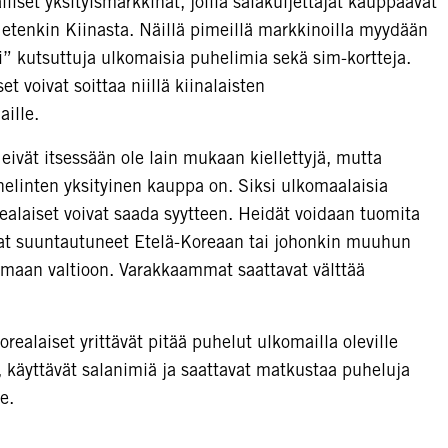
liset yksityismarkkinat, joilla salakuljettajat kauppaavat
a etenkin Kiinasta. Näillä pimeillä markkinoilla myydään
” kutsuttuja ulkomaisia puhelimia sekä sim-kortteja.
t voivat soittaa niillä kiinalaisten
ille.
eivät itsessään ole lain mukaan kiellettyjä, mutta
elinten yksityinen kauppa on. Siksi ulkomaalaisia
alaiset voivat saada syytteen. Heidät voidaan tuomita
vat suuntautuneet Etelä-Koreaan tai johonkin muuhun
lemaan valtioon. Varakkaammat saattavat välttää
realaiset yrittävät pitää puhelut ulkomailla oleville
 käyttävät salanimiä ja saattavat matkustaa puheluja
le.