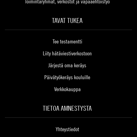
Toimintaryhmät, verkostot ja vapaaehtoistyö
TAVAT TUKEA
Tee testamentti
Liity hätäviestiverkostoon
Järjestä oma keräys
Päivätyökeräys kouluille
Verkkokauppa
TIETOA AMNESTYSTA
Yhteystiedot