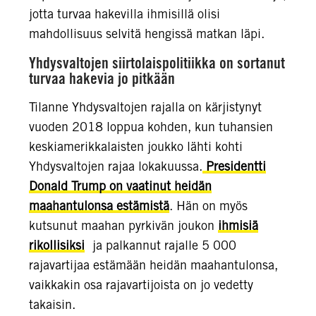
jotta turvaa hakevilla ihmisillä olisi
mahdollisuus selvitä hengissä matkan läpi.
Yhdysvaltojen siirtolaispolitiikka on sortanut
turvaa hakevia jo pitkään
Tilanne Yhdysvaltojen rajalla on kärjistynyt
vuoden 2018 loppua kohden, kun tuhansien
keskiamerikkalaisten joukko lähti kohti
Yhdysvaltojen rajaa lokakuussa.
Presidentti
Donald Trump
on vaatinut heidän
maahantulonsa estämistä
. Hän on myös
kutsunut maahan pyrkivän joukon
ihmisiä
rikollisiksi
ja palkannut rajalle 5 000
rajavartijaa estämään heidän maahantulonsa,
vaikkakin osa rajavartijoista on jo vedetty
takaisin.