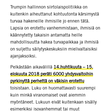
Trumpin hallinnon siirtolaispolitiikka on
kuitenkin aiheuttanut kohtuutonta kärsimystä
turvaa hakeneille ihmisille jo ennen tätä.
Lapsia on erotettu vanhemmistaan, ihmisiä on
käännytetty takaisin antamatta heille
mahdollisuutta hakea turvapaikkaa ja ihmisiä
on suljettu säilytyskeskuksiin mielivaltaisiksi
ajanjaksoiksi.
Pelkästään aikavälillä
14.huhtikuuta – 15.
elokuuta 2018 peräti 6000 yhdysvaltoihin
pyrkinyttä perhettä on väkisin erotettu
toisistaan. Luku on huomattavasti suurempi
kuin minkä viranomaiset ovat aiemmin
myöntäneet. Lukuun eivät kuitenkaan sisälly
esimerkiksi isovanhemmat tai muut