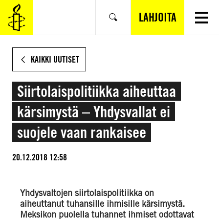
SIIRRY
VARSINAISEEN
LAHJOITA
Hae
SISÄLTÖÖN
KAIKKI UUTISET
Siirtolaispolitiikka aiheuttaa
kärsimystä – Yhdysvallat ei
suojele vaan rankaisee
20.12.2018 12:58
Yhdysvaltojen siirtolaispolitiikka on
aiheuttanut tuhansille ihmisille kärsimystä.
Meksikon puolella tuhannet ihmiset odottavat