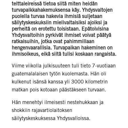
telttaleireissä tietoa siitä miten heidän
turvapaikkahakemuksensa käy. Yhdysvaltojen
puolella turvaa hakevia ihmisiä suljetaan
säilytyskeskuksiin mielivaltaisiksi ajoiksi ja
perheitä on erotettu toisistaan. Epätoivisina
Yhdysvaltoihin pyrkivät ihmiset voivat päätyä
ratkaisuihin, jotka ovat pahimmillaan
hengenvaarallisia. Turvapaikan hakeminen on
ihmisoikeus, eikä siitä tulisi koskaan rangaista.
Viime viikolla julkisuuteen tuli tieto 7-vuotiaan
guatemalalaisen tytön kuolemasta. Hän oli
kulkenut isänsä kanssa yli 3000 kilometrin
matkan pois kotoaan päästäkseen turvaan.
Hän menehtyi ilmeisesti nestehukkaan ja
shokkiin rajavartiolaitoksen
säilytyskeskuksessa Yhdysvalloissa.