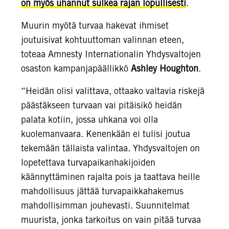
on myös uhannut sulkea rajan lopullisesti
.
Muurin myötä turvaa hakevat ihmiset
joutuisivat kohtuuttoman valinnan eteen,
toteaa Amnesty Internationalin Yhdysvaltojen
osaston kampanjapäällikkö
Ashley Houghton
.
“Heidän olisi valittava, ottaako valtavia riskejä
päästäkseen turvaan vai pitäisikö heidän
palata kotiin, jossa uhkana voi olla
kuolemanvaara. Kenenkään ei tulisi joutua
tekemään tällaista valintaa. Yhdysvaltojen on
lopetettava turvapaikanhakijoiden
käännyttäminen rajalta pois ja taattava heille
mahdollisuus jättää turvapaikkahakemus
mahdollisimman jouhevasti. Suunnitelmat
muurista, jonka tarkoitus on vain pitää turvaa