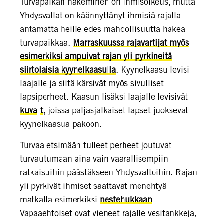
Turvapaikan hakeminen on ihmisoikeus, mutta
Yhdysvallat on käännyttänyt ihmisiä rajalla
antamatta heille edes mahdollisuutta hakea
turvapaikkaa.
Marraskuussa rajavartijat myös
esimerkiksi ampuivat rajan yli pyrkineitä
siirtolaisia kyynelkaasulla
. Kyynelkaasu levisi
laajalle ja siitä kärsivät myös sivulliset
lapsiperheet. Kaasun lisäksi laajalle levisivät
kuva
t
, joissa paljasjalkaiset lapset juoksevat
kyynelkaasua pakoon.
Turvaa etsimään tulleet perheet joutuvat
turvautumaan aina vain vaarallisempiin
ratkaisuihin päästäkseen Yhdysvaltoihin. Rajan
yli pyrkivät ihmiset saattavat menehtyä
matkalla esimerkiksi
nestehukkaan
.
Vapaaehtoiset ovat vieneet rajalle vesitankkeja,