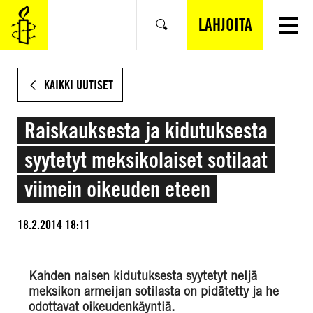
SIIRRY
VARSINAISEEN
LAHJOITA
Hae
SISÄLTÖÖN
KAIKKI UUTISET
Raiskauksesta ja kidutuksesta
syytetyt meksikolaiset sotilaat
viimein oikeuden eteen
18.2.2014 18:11
Kahden naisen kidutuksesta syytetyt neljä
meksikon armeijan sotilasta on pidätetty ja he
odottavat oikeudenkäyntiä.