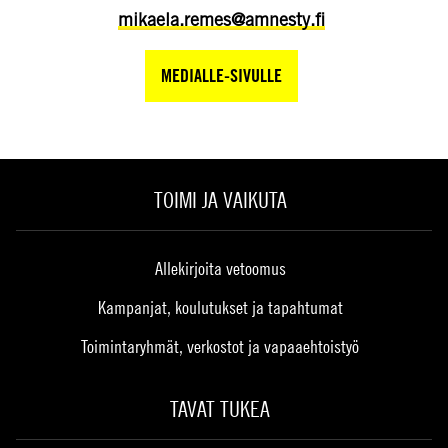
mikaela.remes@amnesty.fi
MEDIALLE-SIVULLE
TOIMI JA VAIKUTA
Allekirjoita vetoomus
Kampanjat, koulutukset ja tapahtumat
Toimintaryhmät, verkostot ja vapaaehtoistyö
TAVAT TUKEA