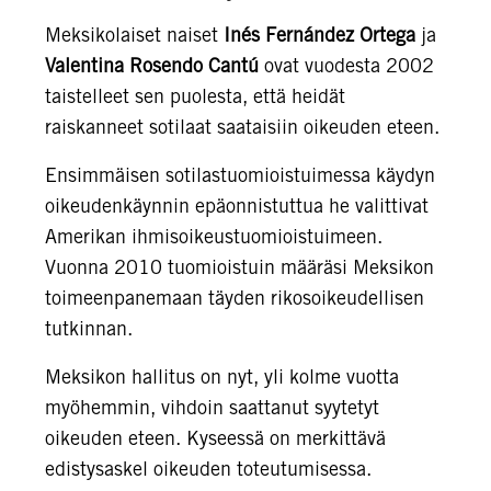
Meksikolaiset naiset
Inés Fernández Ortega
ja
Valentina Rosendo Cantú
ovat vuodesta 2002
taistelleet sen puolesta, että heidät
raiskanneet sotilaat saataisiin oikeuden eteen.
Ensimmäisen sotilastuomioistuimessa käydyn
oikeudenkäynnin epäonnistuttua he valittivat
Amerikan ihmisoikeustuomioistuimeen.
Vuonna 2010 tuomioistuin määräsi Meksikon
toimeenpanemaan täyden rikosoikeudellisen
tutkinnan.
Meksikon hallitus on nyt, yli kolme vuotta
myöhemmin, vihdoin saattanut syytetyt
oikeuden eteen. Kyseessä on merkittävä
edistysaskel oikeuden toteutumisessa.