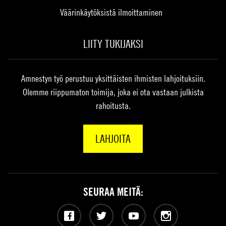
Väärinkäytöksistä ilmoittaminen
LIITY TUKIJAKSI
Amnestyn työ perustuu yksittäisten ihmisten lahjoituksiin.
Olemme riippumaton toimija, joka ei ota vastaan julkista
rahoitusta.
LAHJOITA
SEURAA MEITÄ:
Facebook
Twitter
YouTube
Instagram