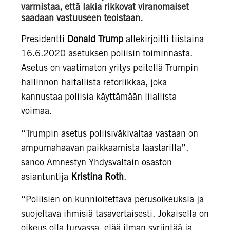
varmistaa, että lakia rikkovat viranomaiset
saadaan vastuuseen teoistaan.
Presidentti
Donald Trump
allekirjoitti tiistaina
16.6.2020 asetuksen poliisin toiminnasta.
Asetus on vaatimaton yritys peitellä Trumpin
hallinnon haitallista retoriikkaa, joka
kannustaa poliisia käyttämään liiallista
voimaa.
“Trumpin asetus poliisiväkivaltaa vastaan on
ampumahaavan paikkaamista laastarilla”,
sanoo Amnestyn Yhdysvaltain osaston
asiantuntija
Kristina Roth
.
“Poliisien on kunnioitettava perusoikeuksia ja
suojeltava ihmisiä tasavertaisesti. Jokaisella on
oikeus olla turvassa, elää ilman syrjintää ja