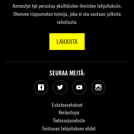
Amnestyn työ perustuu yksittäisten ihmisten lahjoituksiin.
Olemme riippumaton toimija, joka ei ota vastaan julkista
rahoitusta.
LAHJOITA
SEURAA MEITÄ:
Facebook
Twitter
YouTube
Instagram
Evästeasetukset
Keräyslupa
Tietosuojaseloste
Toistuvan lahjoituksen ehdot