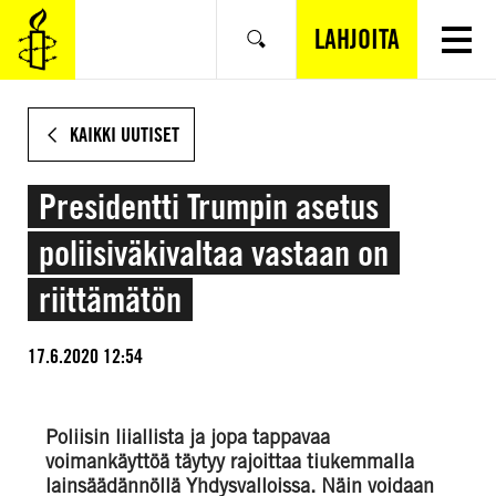
SIIRRY
VARSINAISEEN
LAHJOITA
Hae
SISÄLTÖÖN
KAIKKI UUTISET
Presidentti Trumpin asetus
poliisiväkivaltaa vastaan on
riittämätön
17.6.2020 12:54
Poliisin liiallista ja jopa tappavaa
voimankäyttöä täytyy rajoittaa tiukemmalla
lainsäädännöllä Yhdysvalloissa. Näin voidaan