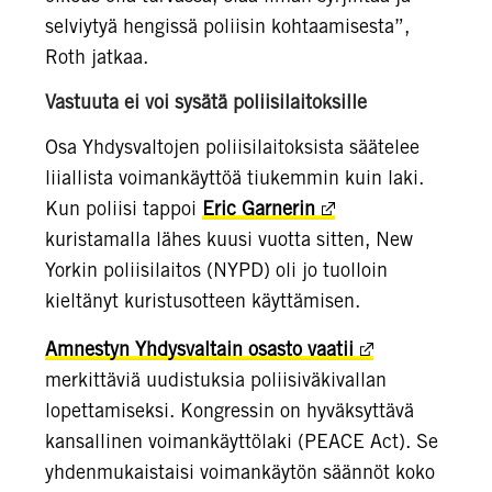
selviytyä hengissä poliisin kohtaamisesta”,
Roth jatkaa.
Vastuuta ei voi sysätä poliisilaitoksille
Osa Yhdysvaltojen poliisilaitoksista säätelee
liiallista voimankäyttöä tiukemmin kuin laki.
Kun poliisi tappoi
Eric Garnerin
kuristamalla lähes kuusi vuotta sitten, New
Yorkin poliisilaitos (NYPD) oli jo tuolloin
kieltänyt kuristusotteen käyttämisen.
Amnestyn Yhdysvaltain osasto vaatii
merkittäviä uudistuksia poliisiväkivallan
lopettamiseksi. Kongressin on hyväksyttävä
kansallinen voimankäyttölaki (PEACE Act). Se
yhdenmukaistaisi voimankäytön säännöt koko