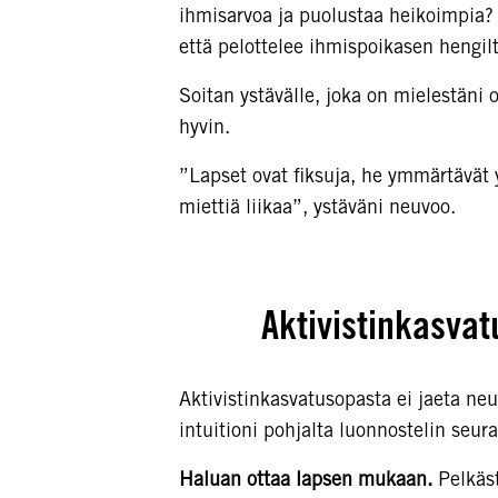
ihmisarvoa ja puolustaa heikoimpia?
että pelottelee ihmispoikasen hengil
Soitan ystävälle, joka on mielestäni
hyvin.
”Lapset ovat fiksuja, he ymmärtävät y
miettiä liikaa”, ystäväni neuvoo.
Aktivistinkasvat
Aktivistinkasvatusopasta ei jaeta ne
intuitioni pohjalta luonnostelin seura
Haluan ottaa lapsen mukaan.
Pelkäst