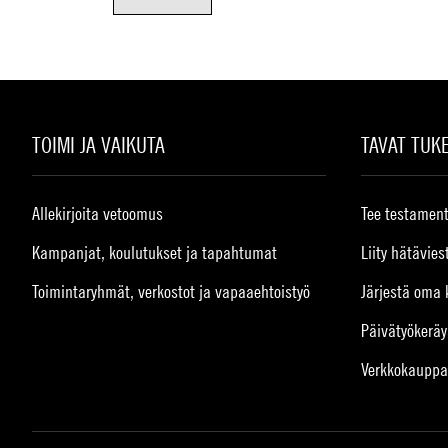
TOIMI JA VAIKUTA
TAVAT TUK
Allekirjoita vetoomus
Tee testament
Kampanjat, koulutukset ja tapahtumat
Liity hätävies
Toimintaryhmät, verkostot ja vapaaehtoistyö
Järjestä oma 
Päivätyökeräy
Verkkokauppa