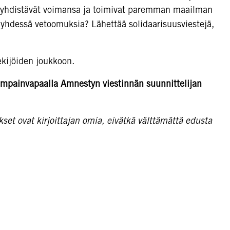
ka yhdistävät voimansa ja toimivat paremman maailman
 yhdessä vetoomuksia? Lähettää solidaarisuusviestejä,
?
kijöiden joukkoon.
eimpainvapaalla Amnestyn viestinnän suunnittelijan
et ovat kirjoittajan omia, eivätkä välttämättä edusta