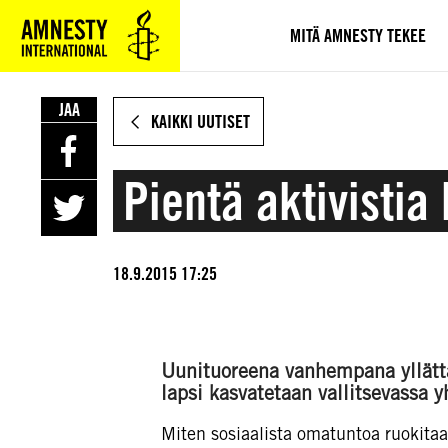
SIIRRY
VARSINAISEEN
MITÄ AMNESTY TEKEE
SISÄLTÖÖN
JAA
KAIKKI UUTISET
Pientä aktivisti
18.9.2015 17:25
Uunituoreena vanhempana yllätt
lapsi kasvatetaan vallitsevassa y
Miten sosiaalista omatuntoa ruokitaa