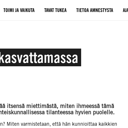
TOIMI JA VAIKUTA
TAVAT TUKEA
TIETOA AMNESTYSTA
AJ
a kasvattamassa
ää itsensä miettimästä, miten ihmeessä tämä
hteiskunnallisessa tilanteessa hyvien puolelle.
n? Miten varmistetaan, että hän kunnioittaa kaikkien