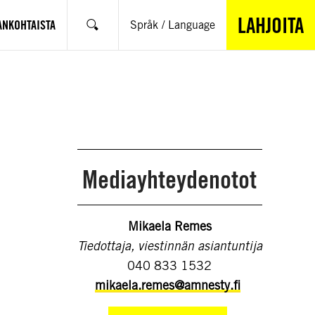
LAHJOITA
ANKOHTAISTA
Språk / Language
Hae
Mediayhteydenotot
Mikaela Remes
Tiedottaja, viestinnän asiantuntija
040 833 1532
mikaela.remes@amnesty.fi