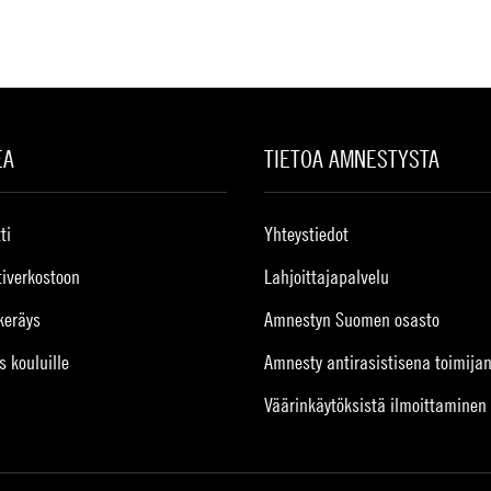
EA
TIETOA AMNESTYSTA
ti
Yhteystiedot
tiverkostoon
Lahjoittajapalvelu
keräys
Amnestyn Suomen osasto
s kouluille
Amnesty antirasistisena toimija
Väärinkäytöksistä ilmoittaminen