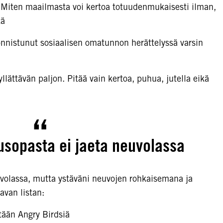
 Miten maailmasta voi kertoa totuudenmukaisesti ilman,
tä
 onnistunut sosiaalisen omatunnon herättelyssä varsin
llättävän paljon. Pitää vain kertoa, puhua, jutella eikä
usopasta ei jaeta neuvolassa
uvolassa, mutta ystäväni neuvojen rohkaisemana ja
avan listan:
ään Angry Birdsiä