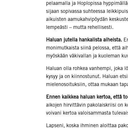
pelaamalla ja Hoplopissa hyppimällä 
sijaan sopivassa suhteessa leikkipui
aikuisten aamukahvipöydän keskustel
lempeästi – mutta rehellisesti.
Haluan jutella hankalista aiheista.
En
monimutkaista siinä pelossa, että aih
myöskään väkivallan ja kuoleman kuv
Haluan olla rohkea vanhempi, joka löy
kysyy ja on kiinnostunut. Haluan etsi
mielenosoituksiin, ottaa mukaan tapaht
Ennen kaikkea haluan kertoa, että to
aikojen hirvittävin pakolaiskriisi on
voivani kertoa valoisammasta tuleva
Lapseni, koska ihminen aloittaa pakol