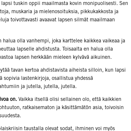
lapsi tuskin oppii maailmasta kovin monipuolisesti. Sen
stoja, muskaria ja mielenosoituksia, pikkukakkosta ja
uja toivottavasti avaavat lapsen silmät maailmaan
 halua olla vanhempi, joka karttelee kaikkea vaikeaa ja
euttaa lapselle ahdistusta. Toisaalta en halua olla
astoa lapsen herkkään mieleen kylvävä aikuinen.
tää tavan kertoa ahdistavista aiheista silloin, kun lapsi
ä sopivia lastenkirjoja, osallistua yhdessä
umiin ja jutella, jutella, jutella.
ivoa on.
Vaikka itsellä olisi sellainen olo, että kaikkien
 kohtuuton, ratkaisematon ja käsittämätön asia, toivoisin
isuudesta.
aiskriisin taustalla olevat sodat, ihminen voi myös