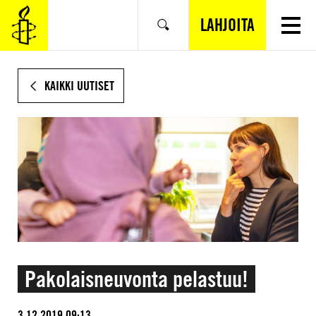
SIIRRY
VARSINAISEEN
LAHJOITA
Hae
SISÄLTÖÖN
KAIKKI UUTISET
Pakolaisneuvonta pelastuu!
3.12.2019 09:13