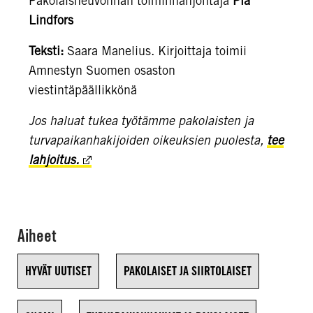
Pakolaisneuvonnan toiminnanjohtaja
Pia
Lindfors
Teksti:
Saara Manelius. Kirjoittaja toimii
Amnestyn Suomen osaston
viestintäpäällikkönä
Jos haluat tukea työtämme pakolaisten ja
turvapaikanhakijoiden oikeuksien puolesta,
tee
lahjoitus.
Aiheet
HYVÄT UUTISET
PAKOLAISET JA SIIRTOLAISET