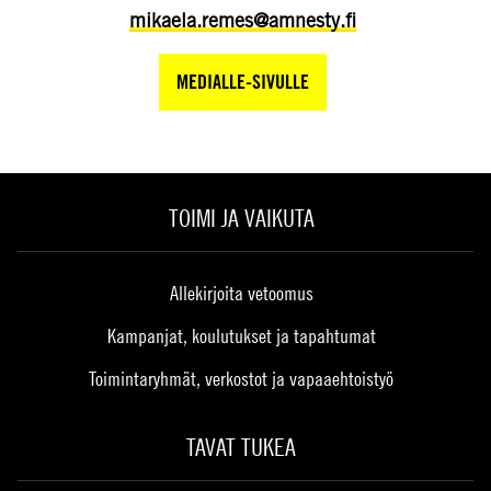
mikaela.remes@amnesty.fi
MEDIALLE-SIVULLE
TOIMI JA VAIKUTA
Allekirjoita vetoomus
Kampanjat, koulutukset ja tapahtumat
Toimintaryhmät, verkostot ja vapaaehtoistyö
TAVAT TUKEA