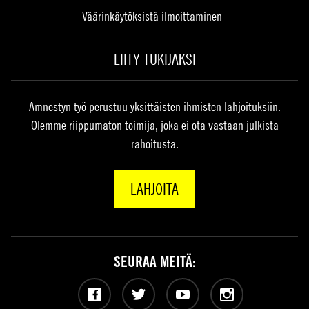
Väärinkäytöksistä ilmoittaminen
LIITY TUKIJAKSI
Amnestyn työ perustuu yksittäisten ihmisten lahjoituksiin.
Olemme riippumaton toimija, joka ei ota vastaan julkista
rahoitusta.
LAHJOITA
SEURAA MEITÄ:
Facebook
Twitter
YouTube
Instagram