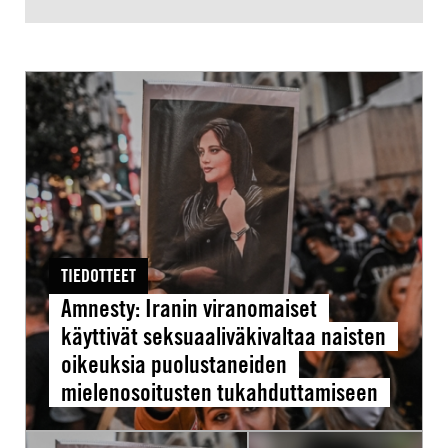
Amnesty:
Iranin
viranomaiset
käyttivät
seksuaaliväkivaltaa
naisten
oikeuksia
TIEDOTTEET
puolustaneiden
Amnesty: Iranin viranomaiset
mielenosoitusten
käyttivät seksuaaliväkivaltaa naisten
tukahduttamiseen
oikeuksia puolustaneiden
mielenosoitusten tukahduttamiseen
Tyttöjen
Iranissa