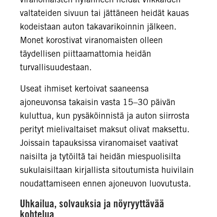
valtateiden sivuun tai jättäneen heidät kauas
kodeistaan auton takavarikoinnin jälkeen.
Monet korostivat viranomaisten olleen
täydellisen piittaamattomia heidän
turvallisuudestaan.
Useat ihmiset kertoivat saaneensa
ajoneuvonsa takaisin vasta 15–30 päivän
kuluttua, kun pysäköinnistä ja auton siirrosta
perityt mielivaltaiset maksut olivat maksettu.
Joissain tapauksissa viranomaiset vaativat
naisilta ja tytöiltä tai heidän miespuolisilta
sukulaisiltaan kirjallista sitoutumista huivilain
noudattamiseen ennen ajoneuvon luovutusta.
Uhkailua, solvauksia ja nöyryyttävää
kohtelua