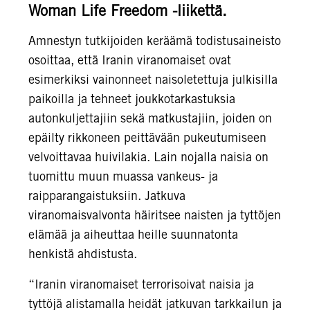
Woman Life Freedom -liikettä.
Amnestyn tutkijoiden keräämä todistusaineisto
osoittaa, että Iranin viranomaiset ovat
esimerkiksi vainonneet naisoletettuja julkisilla
paikoilla ja tehneet joukkotarkastuksia
autonkuljettajiin sekä matkustajiin, joiden on
epäilty rikkoneen peittävään pukeutumiseen
velvoittavaa huivilakia. Lain nojalla naisia on
tuomittu muun muassa vankeus- ja
raipparangaistuksiin. Jatkuva
viranomaisvalvonta häiritsee naisten ja tyttöjen
elämää ja aiheuttaa heille suunnatonta
henkistä ahdistusta.
“Iranin viranomaiset terrorisoivat naisia ja
tyttöjä alistamalla heidät jatkuvan tarkkailun ja