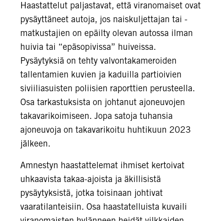
Haastattelut paljastavat, että viranomaiset ovat
pysäyttäneet autoja, jos naiskuljettajan tai -
matkustajien on epäilty olevan autossa ilman
huivia tai “epäsopivissa” huiveissa.
Pysäytyksiä on tehty valvontakameroiden
tallentamien kuvien ja kaduilla partioivien
siviiliasuisten poliisien raporttien perusteella.
Osa tarkastuksista on johtanut ajoneuvojen
takavarikoimiseen. Jopa satoja tuhansia
ajoneuvoja on takavarikoitu huhtikuun 2023
jälkeen.
Amnestyn haastattelemat ihmiset kertoivat
uhkaavista takaa-ajoista ja äkillisistä
pysäytyksistä, jotka toisinaan johtivat
vaaratilanteisiin. Osa haastatelluista kuvaili
viranomaisten hylänneen heidät vilkkaiden