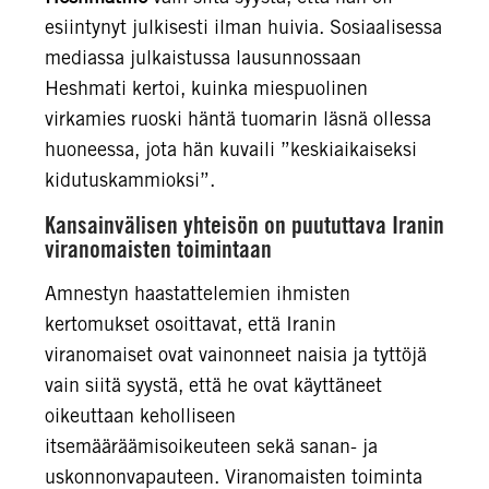
esiintynyt julkisesti ilman huivia. Sosiaalisessa
mediassa julkaistussa lausunnossaan
Heshmati kertoi, kuinka miespuolinen
virkamies ruoski häntä tuomarin läsnä ollessa
huoneessa, jota hän kuvaili ”keskiaikaiseksi
kidutuskammioksi”.
Kansainvälisen yhteisön on puututtava Iranin
viranomaisten toimintaan
Amnestyn haastattelemien ihmisten
kertomukset osoittavat, että Iranin
viranomaiset ovat vainonneet naisia ja tyttöjä
vain siitä syystä, että he ovat käyttäneet
oikeuttaan keholliseen
itsemääräämisoikeuteen sekä sanan- ja
uskonnonvapauteen. Viranomaisten toiminta