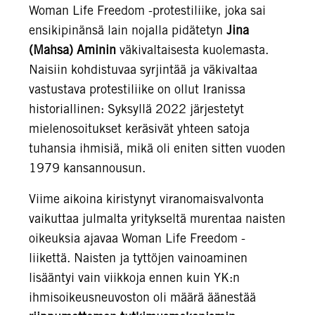
Woman Life Freedom -protestiliike, joka sai
ensikipinänsä lain nojalla pidätetyn
Jina
(Mahsa) Aminin
väkivaltaisesta kuolemasta.
Naisiin kohdistuvaa syrjintää ja väkivaltaa
vastustava protestiliike on ollut Iranissa
historiallinen: Syksyllä 2022 järjestetyt
mielenosoitukset keräsivät yhteen satoja
tuhansia ihmisiä, mikä oli eniten sitten vuoden
1979 kansannousun.
Viime aikoina kiristynyt viranomaisvalvonta
vaikuttaa julmalta yritykseltä murentaa naisten
oikeuksia ajavaa Woman Life Freedom -
liikettä. Naisten ja tyttöjen vainoaminen
lisääntyi vain viikkoja ennen kuin YK:n
ihmisoikeusneuvoston oli määrä äänestää