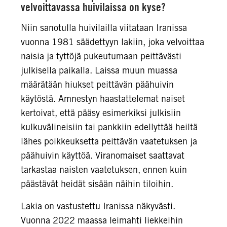
velvoittavassa huivilaissa on kyse?
Niin sanotulla huivilailla viitataan Iranissa
vuonna 1981 säädettyyn lakiin, joka velvoittaa
naisia ja tyttöjä pukeutumaan peittävästi
julkisella paikalla. Laissa muun muassa
määrätään hiukset peittävän päähuivin
käytöstä. Amnestyn haastattelemat naiset
kertoivat, että pääsy esimerkiksi julkisiin
kulkuvälineisiin tai pankkiin edellyttää heiltä
lähes poikkeuksetta peittävän vaatetuksen ja
päähuivin käyttöä. Viranomaiset saattavat
tarkastaa naisten vaatetuksen, ennen kuin
päästävät heidät sisään näihin tiloihin.
Lakia on vastustettu Iranissa näkyvästi.
Vuonna 2022 maassa leimahti liekkeihin