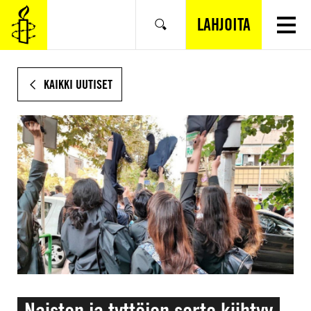
SIIRRY
VARSINAISEEN
LAHJOITA
Hae
SISÄLTÖÖN
KAIKKI UUTISET
Naisten ja tyttöjen sorto kiihtyy