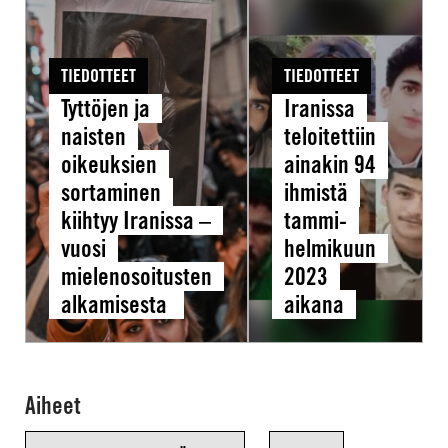
ja
teloitettiin
naisten
ainakin
TIEDOTTEET
TIEDOTTEET
oikeuksien
94
Tyttöjen ja
Iranissa
sortaminen
ihmistä
naisten
teloitettiin
kiihtyy
tammi-
oikeuksien
ainakin 94
Iranissa
helmikuun
sortaminen
ihmistä
–
2023
kiihtyy Iranissa –
tammi-
vuosi
aikana
vuosi
helmikuun
mielenosoitusten
mielenosoitusten
2023
alkamisesta
alkamisesta
aikana
Aiheet