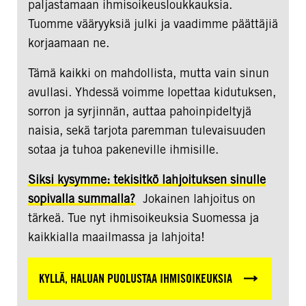
paljastamaan ihmisoikeusloukkauksia.
Tuomme vääryyksiä julki ja vaadimme päättäjiä
korjaamaan ne.
Tämä kaikki on mahdollista, mutta vain sinun
avullasi. Yhdessä voimme lopettaa kidutuksen,
sorron ja syrjinnän, auttaa pahoinpideltyjä
naisia, sekä tarjota paremman tulevaisuuden
sotaa ja tuhoa pakeneville ihmisille.
Siksi kysymme: tekisitkö lahjoituksen sinulle
sopivalla summalla?
Jokainen lahjoitus on
tärkeä. Tue nyt ihmisoikeuksia Suomessa ja
kaikkialla maailmassa ja lahjoita!
KYLLÄ, HALUAN PUOLUSTAA IHMISOIKEUKSIA