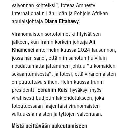
valvonnan kohteiksi”, toteaa Amnesty
Internationalin Lähi-idän ja Pohjois-Afrikan
apulaisjohtaja
Diana Eltahawy
.
Viranomaisten sortotoimet kiihtyivät sen
jälkeen, kun Iranin korkein johtaja
Ali
Khamenei
antoi helmikuussa 2024 lausunnon,
jossa hän sanoi, että niin sanotun huivilain
noudattamatta jättäminen johtuu ”ulkomaiden
sekaantumisesta”, ja totesi, että viranomaisten
on puututtava siihen. Helmikuussa Iranin
presidentti
Ebrahim Raisi
hyväksyi myös
virallisesti budjetin lakiehdotukseen, joka
toteutuessaan laajentaisi viranomaisten
valtuuksia naisten ja tyttöjen valvontaan.
Mistä peittävään pukeutumiseen