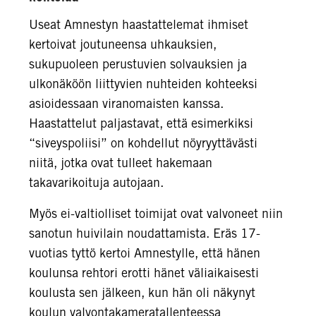
Useat Amnestyn haastattelemat ihmiset
kertoivat joutuneensa uhkauksien,
sukupuoleen perustuvien solvauksien ja
ulkonäköön liittyvien nuhteiden kohteeksi
asioidessaan viranomaisten kanssa.
Haastattelut paljastavat, että esimerkiksi
“siveyspoliisi” on kohdellut nöyryyttävästi
niitä, jotka ovat tulleet hakemaan
takavarikoituja autojaan.
Myös ei-valtiolliset toimijat ovat valvoneet niin
sanotun huivilain noudattamista. Eräs 17-
vuotias tyttö kertoi Amnestylle, että hänen
koulunsa rehtori erotti hänet väliaikaisesti
koulusta sen jälkeen, kun hän oli näkynyt
koulun valvontakameratallenteessa