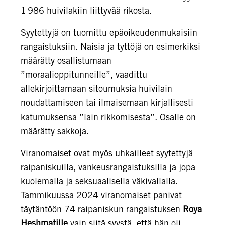
1 986 huivilakiin liittyvää rikosta.
Syytettyjä on tuomittu epäoikeudenmukaisiin
rangaistuksiin. Naisia ja tyttöjä on esimerkiksi
määrätty osallistumaan
”moraalioppitunneille”, vaadittu
allekirjoittamaan sitoumuksia huivilain
noudattamiseen tai ilmaisemaan kirjallisesti
katumuksensa ”lain rikkomisesta”. Osalle on
määrätty sakkoja.
Viranomaiset ovat myös uhkailleet syytettyjä
raipaniskuilla, vankeusrangaistuksilla ja jopa
kuolemalla ja seksuaalisella väkivallalla.
Tammikuussa 2024 viranomaiset panivat
täytäntöön 74 raipaniskun rangaistuksen
Roya
Heshmatille
vain siitä syystä, että hän oli