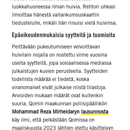
luokkahuoneessa ilman huivia. Rehtori uhkasi
ilmoittaa hänestä vallankumouskaartin
tiedustelulle, mikäli hän riisuisi vielä huivinsa.
Epäoikeudenmukaisia syytteitä ja tuomioita
Peittävään pukeutumiseen velvoittavan
huivilain nojalla on nostettu viime vuosina
useita syytteitä, jopa sosiaalisessa mediassa
julkaistujen kuvien perusteella. Syytteiden
todellista määrää ei tiedetä, koska
viranomaiset eivät julkaise niistä tilastoja.
Arvioiden mukaan määrät ovat kuitenkin
suuria. Qomin maakunnan poliisipäällikön
Mohammad Reza Mirheidaryn
lausunnosta
käy ilmi, että pelkästään Qomissa on
maaliskuusta 2023 lähtien otettu käsittelyyn