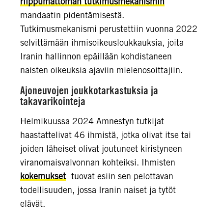
riippumattoman tutkimusmekanismin
mandaatin pidentämisestä.
Tutkimusmekanismi perustettiin vuonna 2022
selvittämään ihmisoikeusloukkauksia, joita
Iranin hallinnon epäillään kohdistaneen
naisten oikeuksia ajaviin mielenosoittajiin.
Ajoneuvojen joukkotarkastuksia ja
takavarikointeja
Helmikuussa 2024 Amnestyn tutkijat
haastattelivat 46 ihmistä, jotka olivat itse tai
joiden läheiset olivat joutuneet kiristyneen
viranomaisvalvonnan kohteiksi. Ihmisten
kokemukset
tuovat esiin sen pelottavan
todellisuuden, jossa Iranin naiset ja tytöt
elävät.