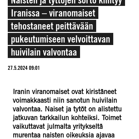
Iranissa – viranomaiset
tehostaneet peittävään
pukeutumiseen velvoittavan
huivilain valvontaa
27.5.2024 09:01
Iranin viranomaiset ovat kiristäneet
voimakkaasti niin sanotun huivilain
valvontaa. Naiset ja tytöt on alistettu
jatkuvan tarkkailun kohteiksi. Toimet
vaikuttavat julmalta yritykseltä
murentaa naisten oikeuksia ajavaa