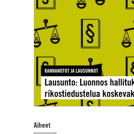
Lausunto:
Luonnos
hallituksen
esitykseksi
eduskunnalle
rikostiedustelua
koskevaksi
lainsäädännöksi
KANNANOTOT JA LAUSUNNOT
Lausunto: Luonnos hallitu
rikostiedustelua koskevak
Aiheet