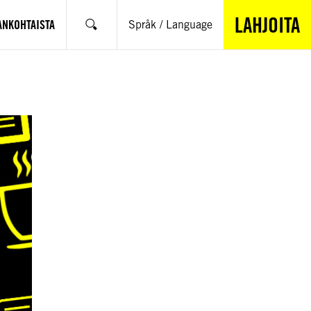
LAHJOITA
ANKOHTAISTA
Språk / Language
Hae