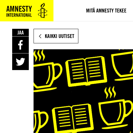
SIIRRY
VARSINAISEEN
MITÄ AMNESTY TEKEE
SISÄLTÖÖN
JAA
KAIKKI UUTISET