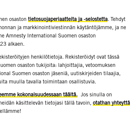
men osaston
tietosuojaperiaatteita ja -selostetta
. Tehdyt
nonnan ja markkinointiviestinnän käytäntöjämme, ja ne
mme Amnesty International Suomen osaston
023 alkaen.
isteröityjen henkilötietoja. Rekisteröidyt ovat tässä
uomen osaston tukijoita: lahjoittajia, vetoomuksen
tional Suomen osaston jäseniä, uutiskirjeiden tilaajia,
ita muulla tavalla toimintaan osallistuvia.
steemme kokonaisuudessaan täältä.
Jos sinulla on
eidän käsittelevän tietojasi tällä tavoin,
otathan yhteyttä
lellämme!