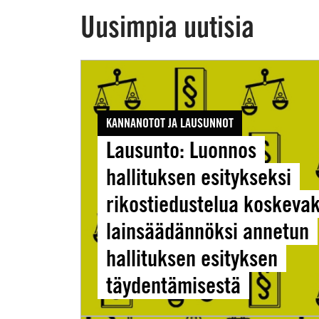
Uusimpia uutisia
Lausunto:
Luonnos
hallituksen
KANNANOTOT JA LAUSUNNOT
esitykseksi
Lausunto: Luonnos
rikostiedustelua
koskevaksi
hallituksen esitykseksi
lainsäädännöksi
rikostiedustelua koskevak
annetun
lainsäädännöksi annetun
hallituksen
esityksen
hallituksen esityksen
täydentämisestä
täydentämisestä