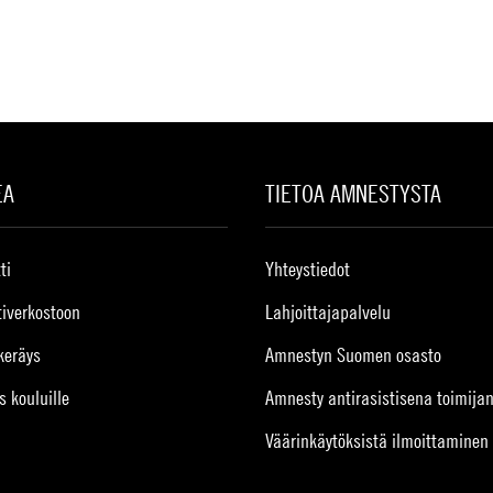
EA
TIETOA AMNESTYSTA
ti
Yhteystiedot
tiverkostoon
Lahjoittajapalvelu
keräys
Amnestyn Suomen osasto
s kouluille
Amnesty antirasistisena toimija
Väärinkäytöksistä ilmoittaminen