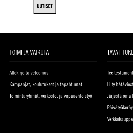
UUTISET
TOIMI JA VAIKUTA
TAVAT TUK
Allekirjoita vetoomus
Tee testament
Kampanjat, koulutukset ja tapahtumat
Liity hätävies
Toimintaryhmät, verkostot ja vapaaehtoistyö
Järjestä oma 
Päivätyökeräy
Verkkokauppa