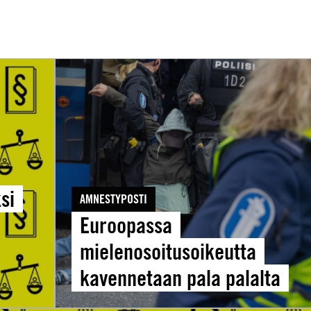
Euroopassa
mielenosoitusoikeutta
kavennetaan
pala
palalta
si
AMNESTYPOSTI
Euroopassa
mielenosoitusoikeutta
kavennetaan pala palalta