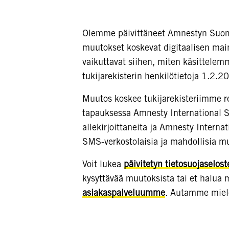
Olemme päivittäneet Amnestyn Suo
muutokset koskevat digitaalisen mai
vaikuttavat siihen, miten käsittele
tukijarekisterin henkilötietoja 1.2.2
Muutos koskee tukijarekisteriimme rek
tapauksessa Amnesty International S
allekirjoittaneita ja Amnesty Interna
SMS-verkostolaisia ja mahdollisia mu
Voit lukea
päivitetyn tietosuojaselo
kysyttävää muutoksista tai et halua m
asiakaspalveluumme
. Autamme mie