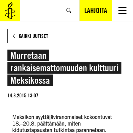
SIIRRY
VARSINAISEEN
LAHJOITA
Hae
SISÄLTÖÖN
KAIKKI UUTISET
Murretaan
rankaisemattomuuden kulttuuri
Meksikossa
14.8.2015 13:07
Meksikon syyttäjäviranomaiset kokoontuvat
18.–20.8. päättämään, miten
kidutustapausten tutkintaa parannetaan.