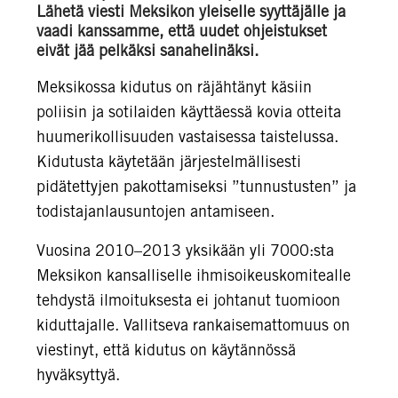
Lähetä viesti Meksikon yleiselle syyttäjälle ja
vaadi kanssamme, että uudet ohjeistukset
eivät jää pelkäksi sanahelinäksi.
Meksikossa kidutus on räjähtänyt käsiin
poliisin ja sotilaiden käyttäessä kovia otteita
huumerikollisuuden vastaisessa taistelussa.
Kidutusta käytetään järjestelmällisesti
pidätettyjen pakottamiseksi ”tunnustusten” ja
todistajanlausuntojen antamiseen.
Vuosina 2010–2013 yksikään yli 7000:sta
Meksikon kansalliselle ihmisoikeuskomitealle
tehdystä ilmoituksesta ei johtanut tuomioon
kiduttajalle. Vallitseva rankaisemattomuus on
viestinyt, että kidutus on käytännössä
hyväksyttyä.