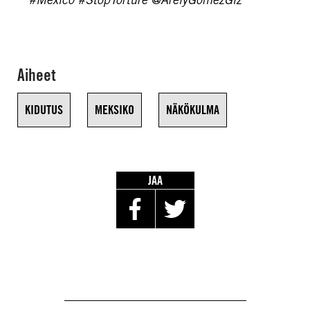
#Mexico #StopTorture @ArelyGomezGlz
Aiheet
KIDUTUS
MEKSIKO
NÄKÖKULMA
JAA