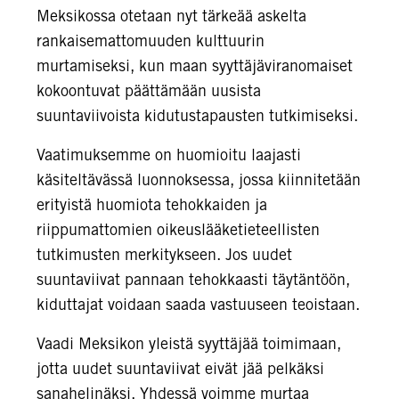
Meksikossa otetaan nyt tärkeää askelta
rankaisemattomuuden kulttuurin
murtamiseksi, kun maan syyttäjäviranomaiset
kokoontuvat päättämään uusista
suuntaviivoista kidutustapausten tutkimiseksi.
Vaatimuksemme on huomioitu laajasti
käsiteltävässä luonnoksessa, jossa kiinnitetään
erityistä huomiota tehokkaiden ja
riippumattomien oikeuslääketieteellisten
tutkimusten merkitykseen. Jos uudet
suuntaviivat pannaan tehokkaasti täytäntöön,
kiduttajat voidaan saada vastuuseen teoistaan.
Vaadi Meksikon yleistä syyttäjää toimimaan,
jotta uudet suuntaviivat eivät jää pelkäksi
sanahelinäksi. Yhdessä voimme murtaa