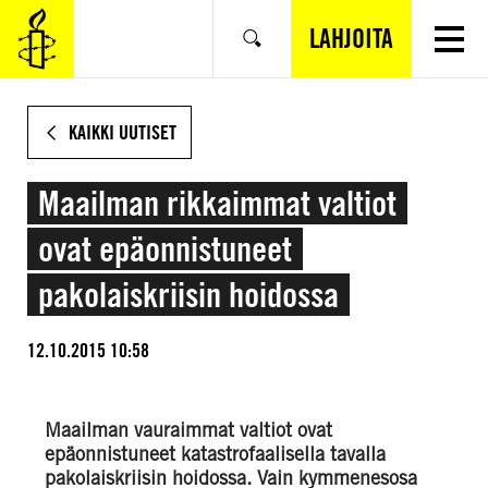
SIIRRY
VARSINAISEEN
LAHJOITA
Hae
SISÄLTÖÖN
KAIKKI UUTISET
Maailman rikkaimmat valtiot
ovat epäonnistuneet
pakolaiskriisin hoidossa
12.10.2015 10:58
Maailman vauraimmat valtiot ovat
epäonnistuneet katastrofaalisella tavalla
pakolaiskriisin hoidossa. Vain kymmenesosa