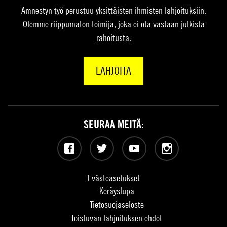
Amnestyn työ perustuu yksittäisten ihmisten lahjoituksiin.
Olemme riippumaton toimija, joka ei ota vastaan julkista
rahoitusta.
LAHJOITA
SEURAA MEITÄ:
Facebook
Twitter
YouTube
Instagram
Evästeasetukset
Keräyslupa
Tietosuojaseloste
Toistuvan lahjoituksen ehdot