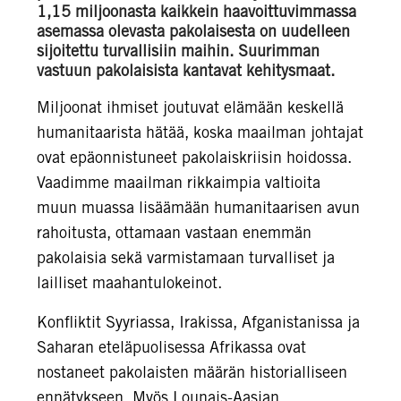
1,15 miljoonasta kaikkein haavoittuvimmassa
asemassa olevasta pakolaisesta on uudelleen
sijoitettu turvallisiin maihin. Suurimman
vastuun pakolaisista kantavat kehitysmaat.
Miljoonat ihmiset joutuvat elämään keskellä
humanitaarista hätää, koska maailman johtajat
ovat epäonnistuneet pakolaiskriisin hoidossa.
Vaadimme maailman rikkaimpia valtioita
muun muassa lisäämään humanitaarisen avun
rahoitusta, ottamaan vastaan enemmän
pakolaisia sekä varmistamaan turvalliset ja
lailliset maahantulokeinot.
Konfliktit Syyriassa, Irakissa, Afganistanissa ja
Saharan eteläpuolisessa Afrikassa ovat
nostaneet pakolaisten määrän historialliseen
ennätykseen. Myös Lounais-Aasian