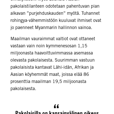
pakolaistilanteen odotetaan pahentuvan pian
alkavan ”purjehduskauden” myötä. Tuhannet
rohingya-vähemmistöön kuuluvat ihmiset ovat
jo paenneet Myanmarin hallinnon vainoa.
Maailman vauraimmat valtiot ovat ottaneet
vastaan vain noin kymmenesosan 1,15
miljoonasta haavoittuvimmassa asemassa
olevasta pakolaisesta. Suurimman vastuun
pakolaisista kantavat Lähi-idän, Afrikan ja
Aasian köyhemmät maat, joissa elää 86
prosenttia maailman 19,5 miljoonasta
pakolaisesta.
Pakolaisilla on kansainvälinen oikeus