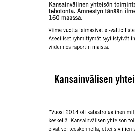
Kansainvälinen yhteisön toimint
tehotonta. Amnestyn tänään ilmes
160 maassa.
Viime vuotta leimasivat ei-valtiollist
Aseelliset ryhmittymät syyllistyivät
viidennes raportin maista.
Kansainvälisen yhtei
”Vuosi 2014 oli katastrofaalinen milj
keskellä. Kansainvälisen yhteisön to
eivät voi teeskennellä, ettei siviil