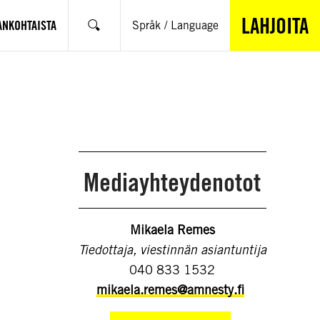
LAHJOITA
ANKOHTAISTA
Språk / Language
Hae
Mediayhteydenotot
Mikaela Remes
Tiedottaja, viestinnän asiantuntija
040 833 1532
mikaela.remes@amnesty.fi