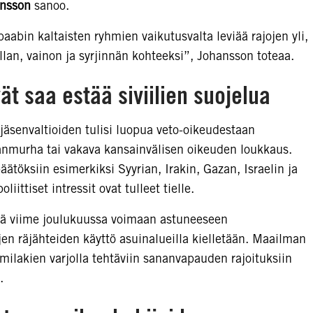
ansson
sanoo.
abin kaltaisten ryhmien vaikutusvalta leviää rajojen yli,
llan, vainon ja syrjinnän kohteeksi”, Johansson toteaa.
ivät saa estää siviilien suojelua
jäsenvaltioiden tulisi luopua veto-oikeudestaan
sanmurha tai vakava kansainvälisen oikeuden loukkaus.
äätöksiin esimerkiksi Syyrian, Irakin, Gazan, Israelin ja
iittiset intressit ovat tulleet tielle.
ttyä viime joulukuussa voimaan astuneeseen
en räjähteiden käyttö asuinalueilla kielletään. Maailman
milakien varjolla tehtäviin sananvapauden rajoituksiin
.