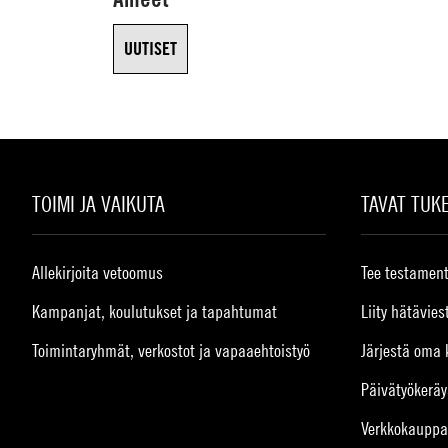
UUTISET
TOIMI JA VAIKUTA
TAVAT TUK
Allekirjoita vetoomus
Tee testament
Kampanjat, koulutukset ja tapahtumat
Liity hätävies
Toimintaryhmät, verkostot ja vapaaehtoistyö
Järjestä oma 
Päivätyökeräy
Verkkokauppa