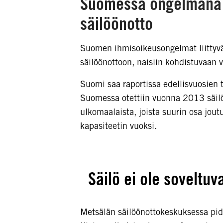
Suomessa ongelmana 
säilöönotto
Suomen ihmisoikeusongelmat liittyvä
säilöönottoon, naisiin kohdistuvaan vä
Suomi saa raportissa edellisvuosien 
Suomessa otettiin vuonna 2013 säil
ulkomaalaista, joista suurin osa jout
kapasiteetin vuoksi.
Säilö ei ole soveltuva
Metsälän säilöönottokeskuksessa pid