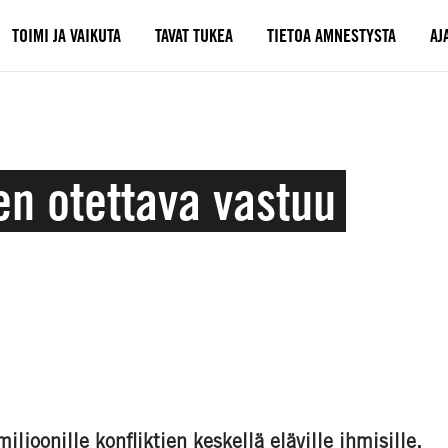
TOIMI JA VAIKUTA
TAVAT TUKEA
TIETOA AMNESTYSTA
AJ
en otettava vastuu
ljoonille konfliktien keskellä eläville ihmisille.