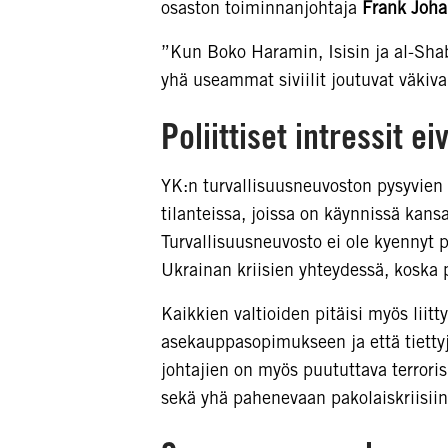
osaston toiminnanjohtaja
Frank Joh
”Kun Boko Haramin, Isisin ja al-Shaba
yhä useammat siviilit joutuvat väkiva
Poliittiset intressit e
YK:n turvallisuusneuvoston pysyvien 
tilanteissa, joissa on käynnissä kan
Turvallisuusneuvosto ei ole kyennyt p
Ukrainan kriisien yhteydessä, koska pol
Kaikkien valtioiden pitäisi myös lii
asekauppasopimukseen ja että tiettyj
johtajien on myös puututtava terroris
sekä yhä pahenevaan pakolaiskriisiin