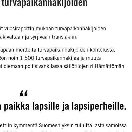
turvapaikanhakijoiden
t vuosiraportin mukaan turvapaikanhakijoiden
kivaltaan ja syrjivään translakiin.
tapaan moitteita turvapaikanhakijoiden kohtelusta.
öön noin 1 500 turvapaikanhakijaa ja muuta
ui olemaan poliisivankilassa säilötilojen riittämättömän
 paikka lapsille ja lapsiperheille.
ettiin kymmentä Suomeen yksin tullutta lasta samoissa