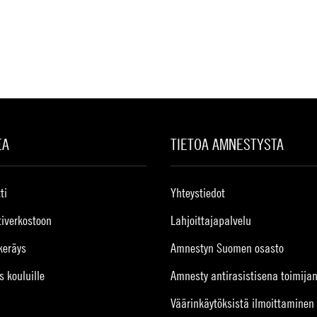
EA
TIETOA AMNESTYSTA
ti
Yhteystiedot
tiverkostoon
Lahjoittajapalvelu
keräys
Amnestyn Suomen osasto
s kouluille
Amnesty antirasistisena toimija
Väärinkäytöksistä ilmoittaminen