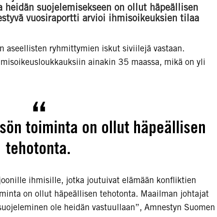
a heidän suojelemisekseen on ollut häpeällisen
tyvä vuosiraportti arvioi ihmisoikeuksien tilaa
en aseellisten ryhmittymien iskut siviilejä vastaan.
 ihmisoikeusloukkauksiin ainakin 35 maassa, mikä on yli
sön toiminta on ollut häpeällisen
tehotonta.
oonille ihmisille, jotka joutuivat elämään konfliktien
iminta on ollut häpeällisen tehotonta. Maailman johtajat
ien suojeleminen ole heidän vastuullaan”, Amnestyn Suomen