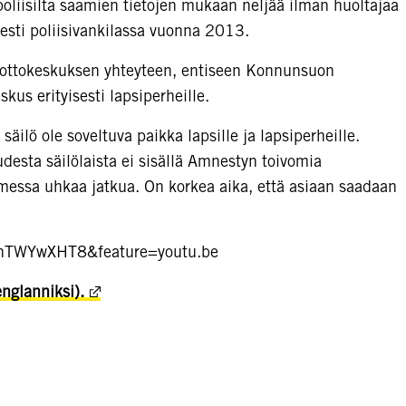
poliisilta saamien tietojen mukaan neljää ilman huoltajaa
sesti poliisivankilassa vuonna 2013.
ottokeskuksen yhteyteen, entiseen Konnunsuon
skus erityisesti lapsiperheille.
säilö ole soveltuva paikka lapsille ja lapsiperheille.
desta säilölaista ei sisällä Amnestyn toivomia
messa uhkaa jatkua. On korkea aika, että asiaan saadaan
–hTWYwXHT8&feature=youtu.be
englanniksi).