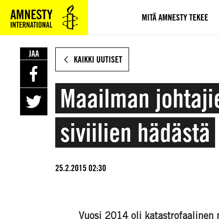
SIIRRY
VARSINAISEEN
MITÄ AMNESTY TEKEE
SISÄLTÖÖN
JAA
KAIKKI UUTISET
Maailman johtaji
siviilien hädästä
25.2.2015 02:30
Vuosi 2014 oli katastrofaalinen mi