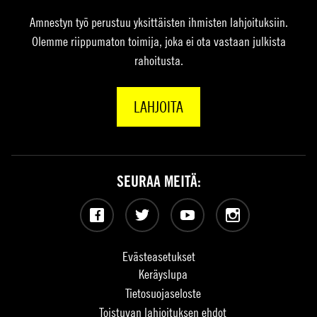
Amnestyn työ perustuu yksittäisten ihmisten lahjoituksiin.
Olemme riippumaton toimija, joka ei ota vastaan julkista
rahoitusta.
LAHJOITA
SEURAA MEITÄ:
Facebook
Twitter
YouTube
Instagram
Evästeasetukset
Keräyslupa
Tietosuojaseloste
Toistuvan lahjoituksen ehdot