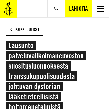
SIIRRY
VARSINAISEEN
LAHJOITA
Hae
SISÄLTÖÖN
KAIKKI UUTISET
Lausunto
palveluvalikoimaneuvoston
suositusluonnoksesta
transsukupuolisuudesta
johtuvan dysforian
lääketieteellisistä
hoitomenetelmistä