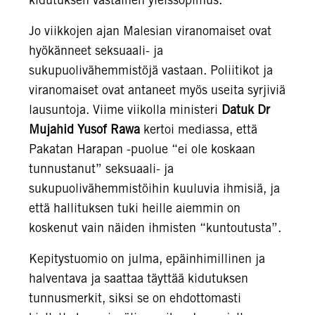
Jo viikkojen ajan Malesian viranomaiset ovat
hyökänneet seksuaali- ja
sukupuolivähemmistöjä vastaan. Poliitikot ja
viranomaiset ovat antaneet myös useita syrjiviä
lausuntoja. Viime viikolla ministeri
Datuk Dr
Mujahid Yusof Rawa
kertoi mediassa, että
Pakatan Harapan -puolue “ei ole koskaan
tunnustanut” seksuaali- ja
sukupuolivähemmistöihin kuuluvia ihmisiä, ja
että hallituksen tuki heille aiemmin on
koskenut vain näiden ihmisten “kuntoutusta”.
Kepitystuomio on julma, epäinhimillinen ja
halventava ja saattaa täyttää kidutuksen
tunnusmerkit, siksi se on ehdottomasti