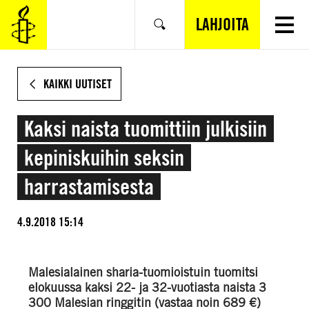
SIIRRY
VARSINAISEEN
LAHJOITA
Hae
SISÄLTÖÖN
KAIKKI UUTISET
Kaksi naista tuomittiin julkisiin
kepiniskuihin seksin
harrastamisesta
4.9.2018 15:14
Malesialainen sharia-tuomioistuin tuomitsi
elokuussa kaksi 22- ja 32-vuotiasta naista 3
300 Malesian ringgitin (vastaa noin 689 €)