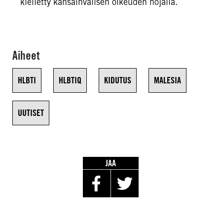
kielletty kansainvälisen oikeuden nojalla.
Aiheet
HLBTI
HLBTIQ
KIDUTUS
MALESIA
UUTISET
JAA