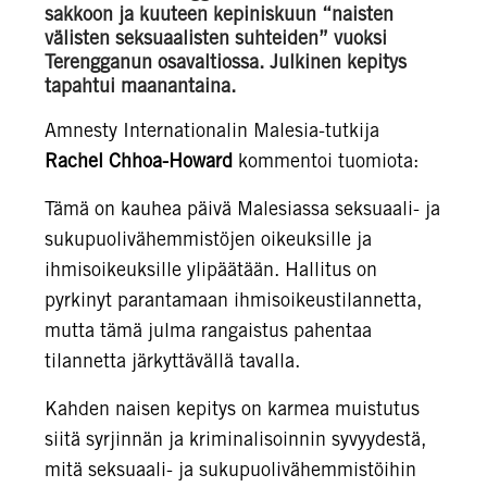
sakkoon ja kuuteen kepiniskuun “naisten
välisten seksuaalisten suhteiden” vuoksi
Terengganun osavaltiossa. Julkinen kepitys
tapahtui maanantaina.
Amnesty Internationalin Malesia-tutkija
Rachel Chhoa-Howard
kommentoi tuomiota:
Tämä on kauhea päivä Malesiassa seksuaali- ja
sukupuolivähemmistöjen oikeuksille ja
ihmisoikeuksille ylipäätään. Hallitus on
pyrkinyt parantamaan ihmisoikeustilannetta,
mutta tämä julma rangaistus pahentaa
tilannetta järkyttävällä tavalla.
Kahden naisen kepitys on karmea muistutus
siitä syrjinnän ja kriminalisoinnin syvyydestä,
mitä seksuaali- ja sukupuolivähemmistöihin