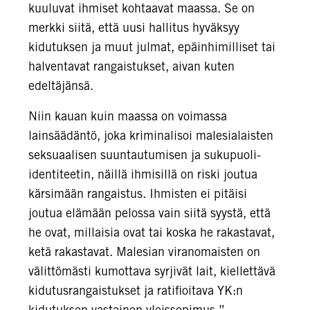
kuuluvat ihmiset kohtaavat maassa. Se on
merkki siitä, että uusi hallitus hyväksyy
kidutuksen ja muut julmat, epäinhimilliset tai
halventavat rangaistukset, aivan kuten
edeltäjänsä.
Niin kauan kuin maassa on voimassa
lainsäädäntö, joka kriminalisoi malesialaisten
seksuaalisen suuntautumisen ja sukupuoli-
identiteetin, näillä ihmisillä on riski joutua
kärsimään rangaistus. Ihmisten ei pitäisi
joutua elämään pelossa vain siitä syystä, että
he ovat, millaisia ovat tai koska he rakastavat,
ketä rakastavat. Malesian viranomaisten on
välittömästi kumottava syrjivät lait, kiellettävä
kidutusrangaistukset ja ratifioitava YK:n
kidutuksen vastainen yleissopimus.”