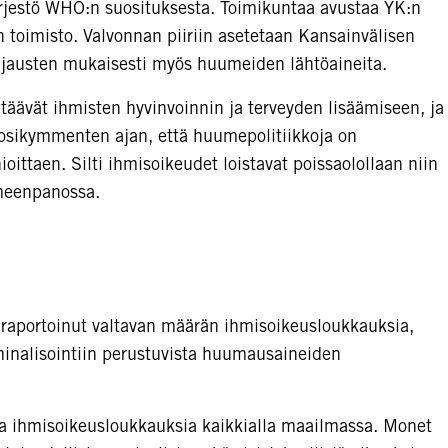
ärjestö WHO:n suosituksesta. Toimikuntaa avustaa YK:n
 toimisto. Valvonnan piiriin asetetaan Kansainvälisen
jausten mukaisesti myös huumeiden lähtöaineita.
täävät ihmisten hyvinvoinnin ja terveyden lisäämiseen, ja
osikymmenten ajan, että huumepolitiikkoja on
ittaen. Silti ihmisoikeudet loistavat poissaolollaan niin
meenpanossa.
aportoinut valtavan määrän ihmisoikeusloukkauksia,
iminalisointiin perustuvista huumausaineiden
ia ihmisoikeusloukkauksia kaikkialla maailmassa. Monet