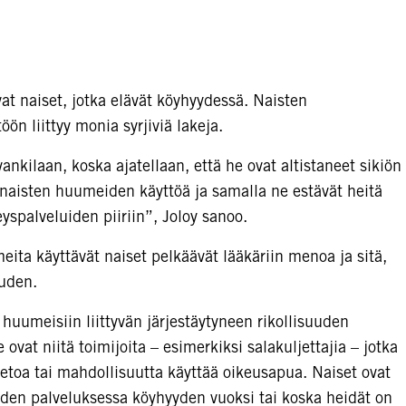
at naiset, jotka elävät köyhyydessä. Naisten
n liittyy monia syrjiviä lakeja.
ankilaan, koska ajatellaan, että he ovat altistaneet sikiön
naisten huumeiden käyttöä ja samalla ne estävät heitä
spalveluiden piiriin”, Joloy sanoo.
a käyttävät naiset pelkäävät lääkäriin menoa ja sitä,
uuden.
 huumeisiin liittyvän järjestäytyneen rikollisuuden
at niitä toimijoita – esimerkiksi salakuljettajia – jotka
e tietoa tai mahdollisuutta käyttää oikeusapua. Naiset ovat
suuden palveluksessa köyhyyden vuoksi tai koska heidät on