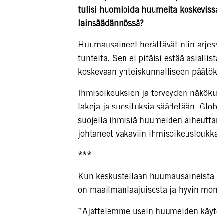
tulisi huomioida huumeita koskevissa
lainsäädännössä?
Huumausaineet herättävät niin arjessa 
tunteita. Sen ei pitäisi estää asiall
koskevaan yhteiskunnalliseen päätö
Ihmisoikeuksien ja terveyden näkök
lakeja ja suosituksia säädetään. Glo
suojella ihmisiä huumeiden aiheuttam
johtaneet vakaviin ihmisoikeusloukka
***
Kun keskustellaan huumausaineista ja
on maailmanlaajuisesta ja hyvin moni
”Ajattelemme usein huumeiden käytön