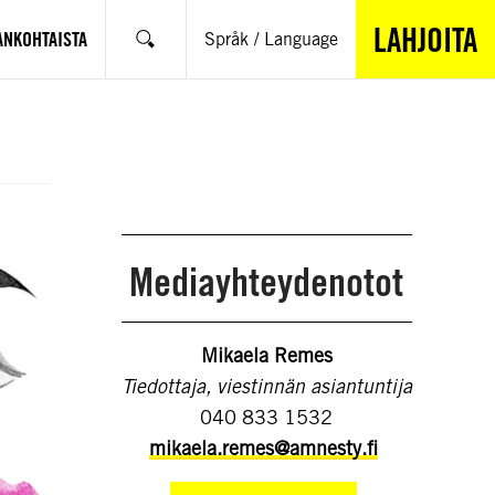
LAHJOITA
ANKOHTAISTA
Språk / Language
Hae
Mediayhteydenotot
Mikaela Remes
Tiedottaja, viestinnän asiantuntija
040 833 1532
mikaela.remes@amnesty.fi