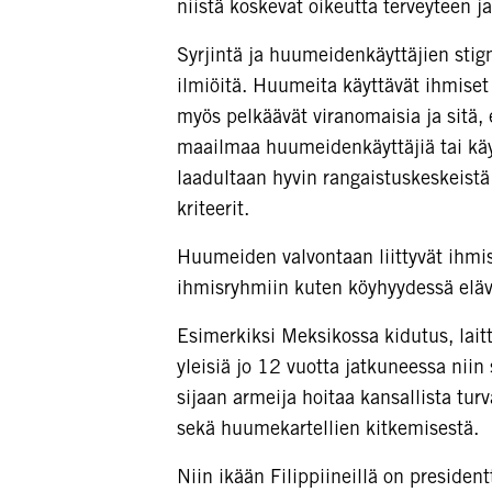
niistä koskevat oikeutta terveyteen ja 
Syrjintä ja huumeidenkäyttäjien stig
ilmiöitä. Huumeita käyttävät ihmiset
myös pelkäävät viranomaisia ja sitä, e
maailmaa huumeidenkäyttäjiä tai käyt
laadultaan hyvin rangaistuskeskeistä
kriteerit.
Huumeiden valvontaan liittyvät ihmi
ihmisryhmiin kuten köyhyydessä elävi
Esimerkiksi Meksikossa kidutus, lait
yleisiä jo 12 vuotta jatkuneessa nii
sijaan armeija hoitaa kansallista tur
sekä huumekartellien kitkemisestä.
Niin ikään Filippiineillä on president