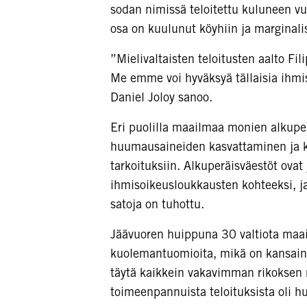
sodan nimissä teloitettu kuluneen vu
osa on kuulunut köyhiin ja marginali
”Mielivaltaisten teloitusten aalto Fil
Me emme voi hyväksyä tällaisia ihm
Daniel Joloy sanoo.
Eri puolilla maailmaa monien alkuper
huumausaineiden kasvattaminen ja käyt
tarkoituksiin. Alkuperäisväestöt ov
ihmisoikeusloukkausten kohteeksi, j
satoja on tuhottu.
Jäävuoren huippuna 30 valtiota maa
kuolemantuomioita, mikä on kansainv
täytä kaikkein vakavimman rikoksen 
toimeenpannuista teloituksista oli 