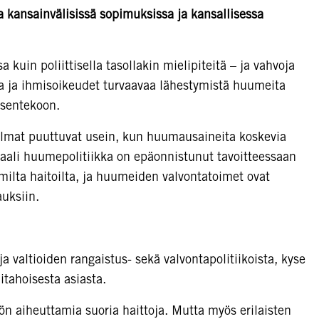
 kansainvälisissä sopimuksissa ja kansallisessa
kuin poliittisella tasollakin mielipiteitä – ja vahvoja
ista ja ihmisoikeudet turvaavaa lähestymistä huumeita
ksentekoon.
ulmat puuttuvat usein, kun huumausaineita koskevia
baali huumepolitiikka on epäonnistunut tavoitteessaan
ilta haitoilta, ja huumeiden valvontatoimet ovat
uksiin.
 valtioiden rangaistus- sekä valvontapolitiikoista, kyse
tahoisesta asiasta.
 aiheuttamia suoria haittoja. Mutta myös erilaisten