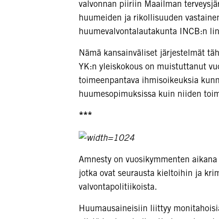
valvonnan piiriin Maailman terveysj
huumeiden ja rikollisuuden vastainen
huumevalvontalautakunta INCB:n lin
Nämä kansainväliset järjestelmät täh
YK:n yleiskokous on muistuttanut vu
toimeenpantava ihmisoikeuksia kunnio
huumesopimuksissa kuin niiden toi
***
Amnesty on vuosikymmenten aikana r
jotka ovat seurausta kieltoihin ja kr
valvontapolitiikoista.
Huumausaineisiin liittyy monitahois