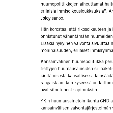
huumepolitiikkojen aiheuttamat haitat
erilaisia ihmisoikeusloukkauksia”, A
Joloy
sanoo.
Hän korostaa, että rikosoikeuteen ja 
onnistunut vähentämään huumeiden kä
Lisäksi nykyinen valvonta sivuuttaa 
moninaisuuden, erilaiset ihmisryhmät
Kansainvälinen huumepolitiikka per
tiettyjen huumausaineiden ei-lääketi
kieltämisestä kansallisessa lainsäädä
rangaistaan, kun kyseessä on laitto
ovat sitoutuneet sopimuksiin.
YK:n huumausainetoimikunta CND ana
kansainvälisen valvontajärjestelmän 