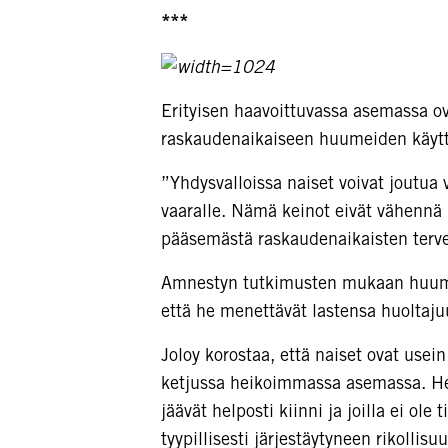
***
Erityisen haavoittuvassa asemassa ov
raskaudenaikaiseen huumeiden käyttöö
”Yhdysvalloissa naiset voivat joutua v
vaaralle. Nämä keinot eivät vähennä 
pääsemästä raskaudenaikaisten tervey
Amnestyn tutkimusten mukaan huumeit
että he menettävät lastensa huoltaj
Joloy korostaa, että naiset ovat usein
ketjussa heikoimmassa asemassa. He ov
jäävät helposti kiinni ja joilla ei ol
tyypillisesti järjestäytyneen rikolli