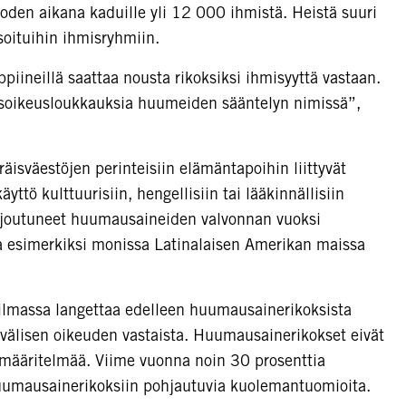
oden aikana kaduille yli 12 000 ihmistä. Heistä suuri
soituihin ihmisryhmiin.
ippiineillä saattaa nousta rikoksiksi ihmisyyttä vastaan.
isoikeusloukkauksia huumeiden sääntelyn nimissä”,
äisväestöjen perinteisiin elämäntapoihin liittyvät
tö kulttuurisiin, hengellisiin tai lääkinnällisiin
at joutuneet huumausaineiden valvonnan vuoksi
a esimerkiksi monissa Latinalaisen Amerikan maissa
ilmassa langettaa edelleen huumausainerikoksista
älisen oikeuden vastaista. Huumausainerikokset eivät
määritelmää. Viime vuonna noin 30 prosenttia
huumausainerikoksiin pohjautuvia kuolemantuomioita.