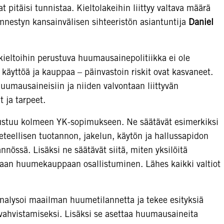
 pitäisi tunnistaa. Kieltolakeihin liittyy valtava määrä
mnestyn kansainvälisen sihteeristön asiantuntija
Daniel
kieltoihin perustuva huumausainepolitiikka ei ole
yttöä ja kauppaa – päinvastoin riskit ovat kasvaneet.
huumausaineisiin ja niiden valvontaan liittyvän
 ja tarpeet.
ustuu kolmeen YK-sopimukseen. Ne säätävät esimerkiksi
eteellisen tuotannon, jakelun, käytön ja hallussapidon
nnössä. Lisäksi ne säätävät siitä, miten yksilöitä
maan huumekauppaan osallistuminen. Lähes kaikki valtiot
lysoi maailman huumetilannetta ja tekee esityksiä
vahvistamiseksi. Lisäksi se asettaa huumausaineita