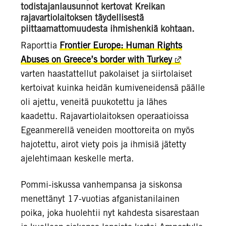
todistajanlausunnot kertovat Kreikan
rajavartiolaitoksen täydellisestä
piittaamattomuudesta ihmishenkiä kohtaan.
Raporttia
Frontier Europe: Human Rights
Abuses on Greece’s border with Turkey
varten haastattellut pakolaiset ja siirtolaiset
kertoivat kuinka heidän kumiveneidensä päälle
oli ajettu, veneitä puukotettu ja lähes
kaadettu. Rajavartiolaitoksen operaatioissa
Egeanmerellä veneiden moottoreita on myös
hajotettu, airot viety pois ja ihmisiä jätetty
ajelehtimaan keskelle merta.
Pommi-iskussa vanhempansa ja siskonsa
menettänyt 17-vuotias afganistanilainen
poika, joka huolehtii nyt kahdesta sisarestaan