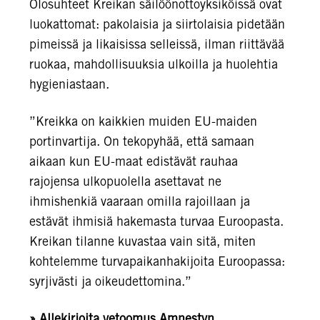
Olosuhteet Kreikan säilöönottoyksiköissä ovat
luokattomat: pakolaisia ja siirtolaisia pidetään
pimeissä ja likaisissa selleissä, ilman riittävää
ruokaa, mahdollisuuksia ulkoilla ja huolehtia
hygieniastaan.
”Kreikka on kaikkien muiden EU-maiden
portinvartija. On tekopyhää, että samaan
aikaan kun EU-maat edistävät rauhaa
rajojensa ulkopuolella asettavat ne
ihmishenkiä vaaraan omilla rajoillaan ja
estävät ihmisiä hakemasta turvaa Euroopasta.
Kreikan tilanne kuvastaa vain sitä, miten
kohtelemme turvapaikanhakijoita Euroopassa:
syrjivästi ja oikeudettomina.”
» Allekirjoita vetoomus Amnestyn