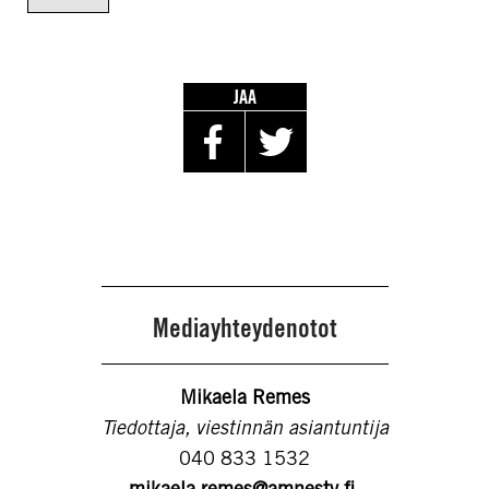
JAA
Mediayhteydenotot
Mikaela Remes
Tiedottaja, viestinnän asiantuntija
040 833 1532
mikaela.remes@amnesty.fi