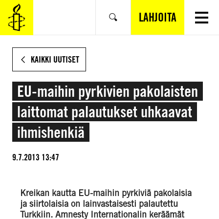
SIIRRY
VARSINAISEEN
LAHJOITA
Hae
SISÄLTÖÖN
KAIKKI UUTISET
EU-maihin pyrkivien pakolaisten
laittomat palautukset uhkaavat
ihmishenkiä
9.7.2013 13:47
Kreikan kautta EU-maihin pyrkiviä pakolaisia
ja siirtolaisia on lainvastaisesti palautettu
Turkkiin. Amnesty Internationalin keräämät