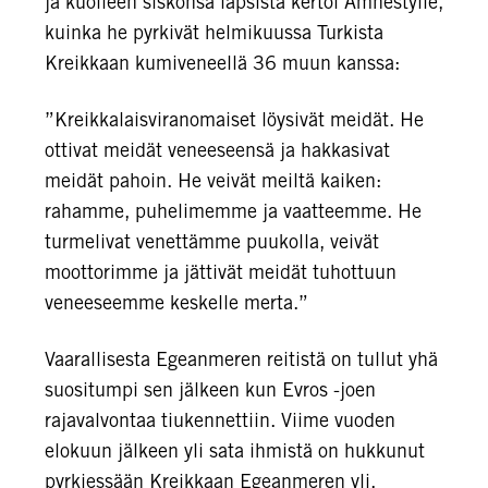
ja kuolleen siskonsa lapsista kertoi Amnestylle,
kuinka he pyrkivät helmikuussa Turkista
Kreikkaan kumiveneellä 36 muun kanssa:
”Kreikkalaisviranomaiset löysivät meidät. He
ottivat meidät veneeseensä ja hakkasivat
meidät pahoin. He veivät meiltä kaiken:
rahamme, puhelimemme ja vaatteemme. He
turmelivat venettämme puukolla, veivät
moottorimme ja jättivät meidät tuhottuun
veneeseemme keskelle merta.”
Vaarallisesta Egeanmeren reitistä on tullut yhä
suositumpi sen jälkeen kun Evros -joen
rajavalvontaa tiukennettiin. Viime vuoden
elokuun jälkeen yli sata ihmistä on hukkunut
pyrkiessään Kreikkaan Egeanmeren yli.