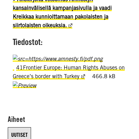
kansainvälisellä kampanjasivulla ja vaadi
Kreikkaa kunnioittamaan pakolaisten ja
siirtolaisten oikeuksia.
Tiedostot:
41Frontier Europe:
Human Rights Abuses on
Greece’s border with Turkey
466.8 kB
Aiheet
UUTISET