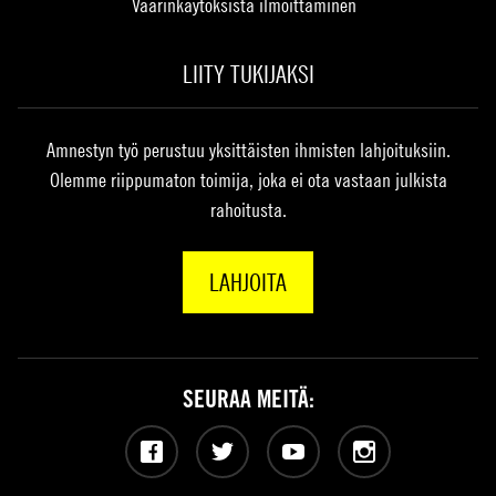
Väärinkäytöksistä ilmoittaminen
LIITY TUKIJAKSI
Amnestyn työ perustuu yksittäisten ihmisten lahjoituksiin.
Olemme riippumaton toimija, joka ei ota vastaan julkista
rahoitusta.
LAHJOITA
SEURAA MEITÄ:
Facebook
Twitter
YouTube
Instagram