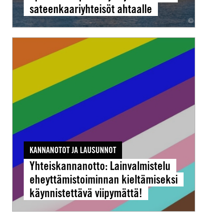
sateenkaariyhteisöt ahtaalle
Yhteiskannanotto:
Lainvalmistelu
eheyttämistoiminnan
kieltämiseksi
käynnistettävä
viipymättä!
KANNANOTOT JA LAUSUNNOT
Yhteiskannanotto: Lainvalmistelu
eheyttämistoiminnan kieltämiseksi
käynnistettävä viipymättä!