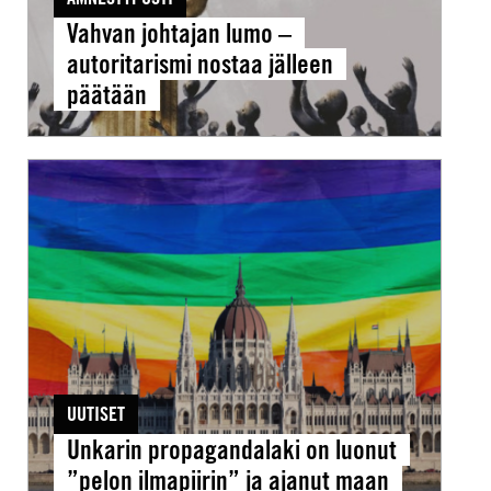
Vahvan johtajan lumo –
autoritarismi nostaa jälleen
päätään
Unkarin
propagandalaki
on
luonut
”pelon
ilmapiirin”
ja
ajanut
UUTISET
maan
Unkarin propagandalaki on luonut
sateenkaariyhteisöt
”pelon ilmapiirin” ja ajanut maan
ahtaalle