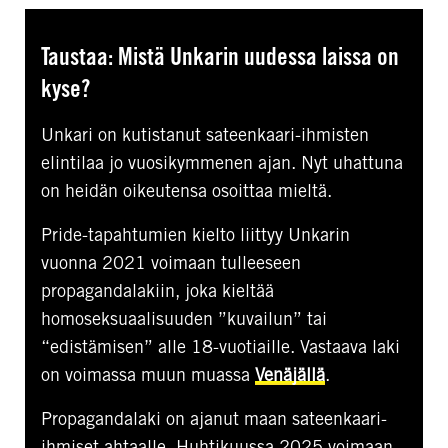
Taustaa: Mistä Unkarin uudessa laissa on
kyse?
Unkari on kutistanut sateenkaari-ihmisten
elintilaa jo vuosikymmenen ajan. Nyt uhattuna
on heidän oikeutensa osoittaa mieltä.
Pride-tapahtumien kielto liittyy Unkarin
vuonna 2021 voimaan tulleeseen
propagandalakiin, joka kieltää
homoseksuaalisuuden ”kuvailun” tai
“edistämisen” alle 18-vuotiaille. Vastaava laki
on voimassa muun muassa
Venäjällä
.
Propagandalaki on ajanut maan sateenkaari-
ihmiset ahtaalle. Huhtikuussa 2025 voimaan