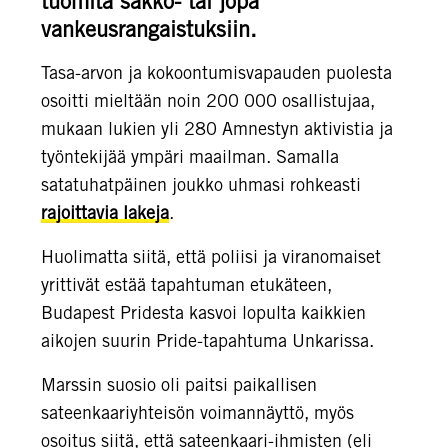
tuomita sakko- tai jopa
vankeusrangaistuksiin.
Tasa-arvon ja kokoontumisvapauden puolesta
osoitti mieltään noin 200 000 osallistujaa,
mukaan lukien yli 280 Amnestyn aktivistia ja
työntekijää ympäri maailman. Samalla
satatuhatpäinen joukko uhmasi rohkeasti
rajoittavia lakeja
.
Huolimatta siitä, että poliisi ja viranomaiset
yrittivät estää tapahtuman etukäteen,
Budapest Pridesta kasvoi lopulta kaikkien
aikojen suurin Pride-tapahtuma Unkarissa.
Marssin suosio oli paitsi paikallisen
sateenkaariyhteisön voimannäyttö, myös
osoitus siitä, että sateenkaari-ihmisten (eli