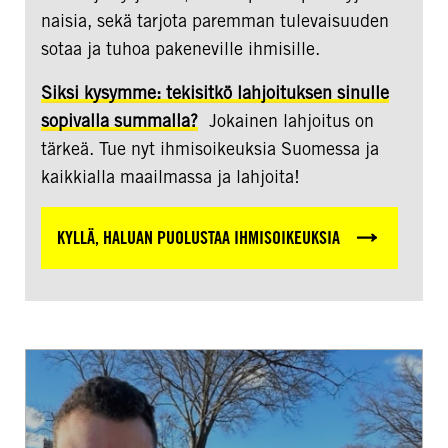
naisia, sekä tarjota paremman tulevaisuuden
sotaa ja tuhoa pakeneville ihmisille.
Siksi kysymme: tekisitkö lahjoituksen sinulle
sopivalla summalla?
Jokainen lahjoitus on
tärkeä. Tue nyt ihmisoikeuksia Suomessa ja
kaikkialla maailmassa ja lahjoita!
KYLLÄ, HALUAN PUOLUSTAA IHMISOIKEUKSIA
Mahmoud
Khalil
on
vapaa