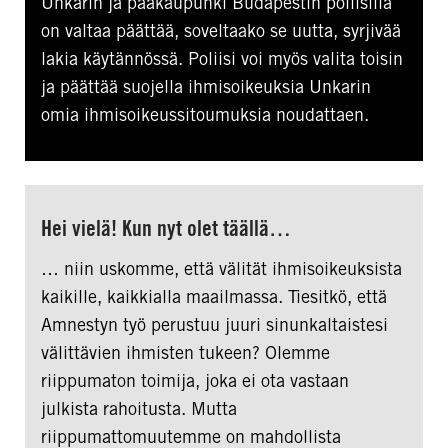
Unkarin ja pääkaupunki Budapestin poliisilla
on valtaa päättää, soveltaako se uutta, syrjivää
lakia käytännössä. Poliisi voi myös valita toisin
ja päättää suojella ihmisoikeuksia Unkarin
omia ihmisoikeussitoumuksia noudattaen.
Hei vielä! Kun nyt olet täällä…
… niin uskomme, että välität ihmisoikeuksista
kaikille, kaikkialla maailmassa. Tiesitkö, että
Amnestyn työ perustuu juuri sinunkaltaistesi
välittävien ihmisten tukeen? Olemme
riippumaton toimija, joka ei ota vastaan
julkista rahoitusta. Mutta
riippumattomuutemme on mahdollista