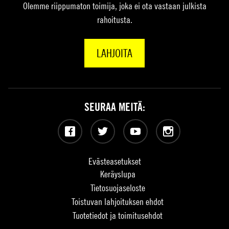
Olemme riippumaton toimija, joka ei ota vastaan julkista
rahoitusta.
LAHJOITA
SEURAA MEITÄ:
Facebook
Twitter
YouTube
Instagram
Evästeasetukset
Keräyslupa
Tietosuojaseloste
Toistuvan lahjoituksen ehdot
Tuotetiedot ja toimitusehdot