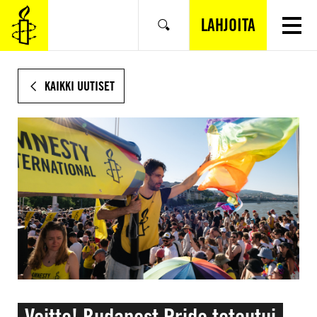
SIIRRY
VARSINAISEEN
LAHJOITA
Hae
SISÄLTÖÖN
KAIKKI UUTISET
Voitto! Budapest Pride toteutui