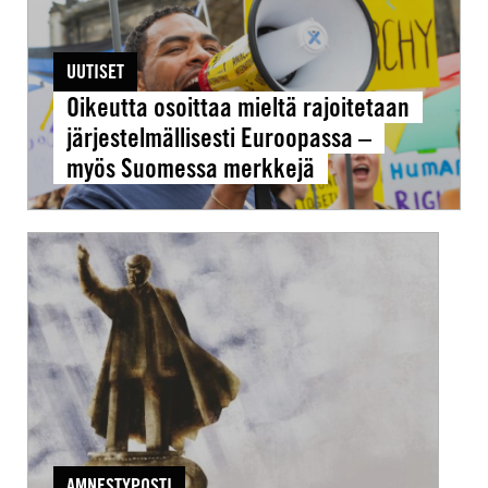
–
myös
UUTISET
Suomessa
Oikeutta osoittaa mieltä rajoitetaan
merkkejä
järjestelmällisesti Euroopassa –
myös Suomessa merkkejä
Vahvan
johtajan
lumo
–
autoritarismi
nostaa
jälleen
päätään
AMNESTYPOSTI