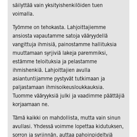
säilyttää vain yksityishenkilöiden tuen
voimalla.
Työmme on tehokasta. Lahjoittajiemme
ansiosta vapautamme satoja vääryydellä
vangittuja ihmisiä, painostamme hallituksia
muuttamaan syrjiviä lakeja paremmiksi,
estämme teloituksia ja pelastamme
ihmishenkiä. Lahjoittajien avulla
asiantuntijamme pystyvät tutkimaan ja
paljastamaan ihmisoikeusloukkauksia.
Tuomme vääryyksiä julki ja vaadimme päättäjiä
korjaamaan ne.
Tämä kaikki on mahdollista, mutta vain sinun
avullasi. Yhdessä voimme lopettaa kidutuksen,
sorron ja syrjinnän, auttaa pahoinpideltyjä