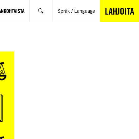
LAHJOITA
ANKOHTAISTA
Språk / Language
Hae