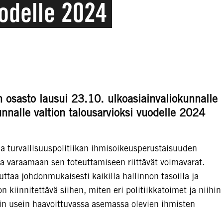
uodelle 2024
 osasto lausui 23.10. ulkoasiainvaliokunnalle
unnalle valtion talousarvioksi vuodelle 2024
a turvallisuuspolitiikan ihmisoikeusperustaisuuden
a varaamaan sen toteuttamiseen riittävät voimavarat.
ttaa johdonmukaisesti kaikilla hallinnon tasoilla ja
on kiinnitettävä siihen, miten eri politiikkatoimet ja niihin
kin usein haavoittuvassa asemassa olevien ihmisten