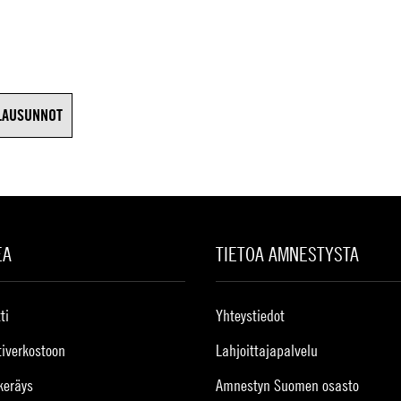
LAUSUNNOT
EA
TIETOA AMNESTYSTA
ti
Yhteystiedot
tiverkostoon
Lahjoittajapalvelu
keräys
Amnestyn Suomen osasto