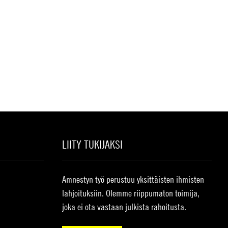
LIITY TUKIJAKSI
Amnestyn työ perustuu yksittäisten ihmisten
lahjoituksiin. Olemme riippumaton toimija,
joka ei ota vastaan julkista rahoitusta.