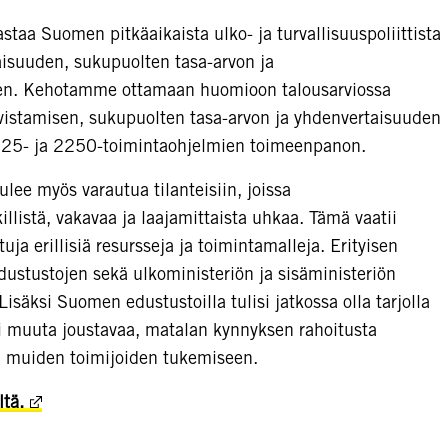
taa Suomen pitkäaikaista ulko- ja turvallisuuspoliittista
aisuuden, sukupuolten tasa-arvon ja
een. Kehotamme ottamaan huomioon talousarviossa
vistamisen, sukupuolten tasa-arvon ja yhdenvertaisuuden
325- ja 2250-toimintaohjelmien toimeenpanon.
lee myös varautua tilanteisiin, joissa
llistä, vakavaa ja laajamittaista uhkaa. Tämä vaatii
ttuja erillisiä resursseja ja toimintamalleja. Erityisen
edustustojen sekä ulkoministeriön ja sisäministeriön
säksi Suomen edustustoilla tulisi jatkossa olla tarjolla
ai muuta joustavaa, matalan kynnyksen rahoitusta
ja muiden toimijoiden tukemiseen.
ltä.