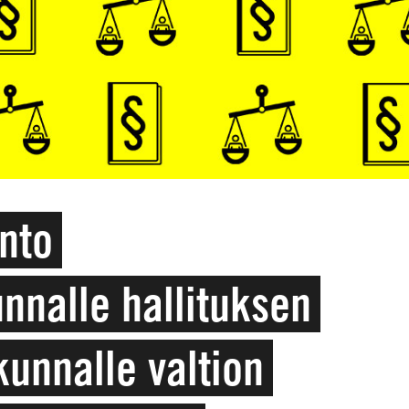
unto
nnalle hallituksen
kunnalle valtion