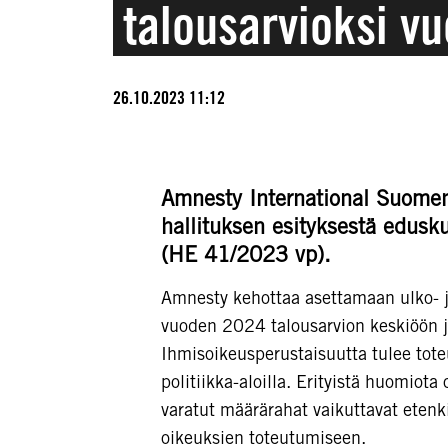
talousarvioksi v
26.10.2023 11:12
Amnesty International Suomen
hallituksen esityksestä edusk
(HE 41/2023 vp).
Amnesty kehottaa asettamaan ulko- j
vuoden 2024 talousarvion keskiöön j
Ihmisoikeusperustaisuutta tulee toteu
politiikka-aloilla. Erityistä huomiota 
varatut määrärahat vaikuttavat eten
oikeuksien toteutumiseen.