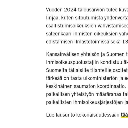
Vuoden 2024 talousarvion tulee kuvas
linjaa, kuten sitoutumista yhdenvert
osallistumisoikeuksien vahvistamis
sateenkaari-ihmisten oikeuksien vah
edistämisen ilmastotoimissa sekä 1
Kansainvälisen yhteisön ja Suomen tu
ihmisoikeuspuolustajiin kohdistuu äki
Suomelta tällaisille tilanteille osoite
tärkeää on taata ulkoministeriön ja 
keskinäinen saumaton koordinaatio. Li
paikallisen yhteistyön määrärahaa t
paikallisten ihmisoikeusjärjestöjen 
Lue lausunto kokonaisuudessaan
tää