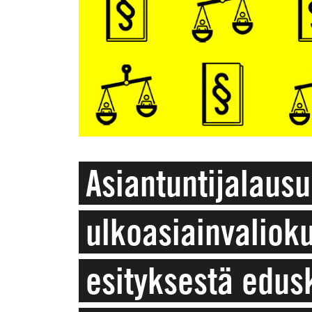
Asiantuntijalaus
ulkoasiainvalioku
esityksestä edus