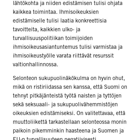
lähtökohta ja niiden edistämisen tulisi ohjata
kaikkea toimintaa. Ihmisoikeuksien
edistämiselle tulisi laatia konkreettisia
tavoitteita, kaikkien ulko- ja
turvallisuuspolitiikan toimijoiden
ihmisoikeusasiantuntemus tulisi varmistaa ja
ihmisoikeustyölle varata riittävät resurssit
valtionhallinnossa.
Selonteon sukupuolinäkökulma on hyvin ohut,
mikä on ristiriidassa sen kanssa, että Suomi on
tehnyt pitkäjänteistä työtä naisten ja tyttöjen
sekä seksuaali- ja sukupuolivähemmistöjen
oikeuksien edistämiseksi. On valitettavaa, että
muuttoliikettä tarkastellaan selonteossa monin
paikoin pikemminkin haasteena ja Suomen ja
EU:n turvallisuuteen negatiivisesti