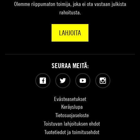
Olemme riippumaton toimija, joka ei ota vastaan julkista
rahoitusta.
LAHJOITA
SEURAA MEITÄ:
Facebook
Twitter
YouTube
Instagram
Evästeasetukset
Keräyslupa
Tietosuojaseloste
Toistuvan lahjoituksen ehdot
Tuotetiedot ja toimitusehdot