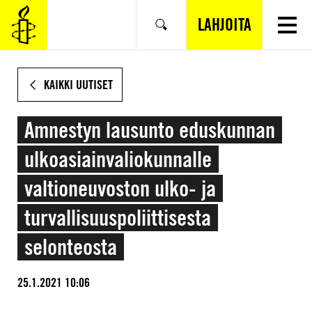
SIIRRY
VARSINAISEEN
LAHJOITA
Hae
SISÄLTÖÖN
KAIKKI UUTISET
Amnestyn lausunto eduskunnan
ulkoasiainvaliokunnalle
valtioneuvoston ulko- ja
turvallisuuspoliittisesta
selonteosta
25.1.2021 10:06