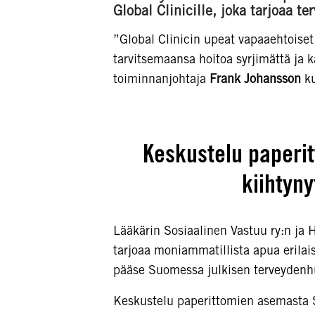
Global Clinicille, joka tarjoaa te
”Global Clinicin upeat vapaaehtoiset 
tarvitsemaansa hoitoa syrjimättä j
toiminnanjohtaja
Frank Johansson
k
Keskustelu paper
kiihtyn
Lääkärin Sosiaalinen Vastuu ry:n ja 
tarjoaa moniammatillista apua erilais
pääse Suomessa julkisen terveydenhuo
Keskustelu paperittomien asemasta