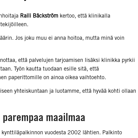
anhoitaja
Raili Bäckström
kertoo, että klinikalla
ekijöilleen.
äärin. Jos joku muu ei anna hoitoa, mutta minä voin
nottaa, että palvelujen tarjoamisen lisäksi klinikka pyrkii
an. Työn kautta tuodaan esille sitä, että
en paperittomille on ainoa oikea vaihtoehto.
seen yhteiskuntaan ja luotamme, että hyvää kohti ollaan
ti parempaa maailmaa
kynttiläpalkinnon vuodesta 2002 lähtien. Palkinto