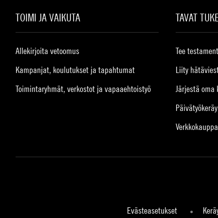
TOIMI JA VAIKUTA
TAVAT TUK
Allekirjoita vetoomus
Tee testament
Kampanjat, koulutukset ja tapahtumat
Liity hätävies
Toimintaryhmät, verkostot ja vapaaehtoistyö
Järjestä oma 
Päivätyökeräy
Verkkokauppa
Evästeasetukset
Kerä