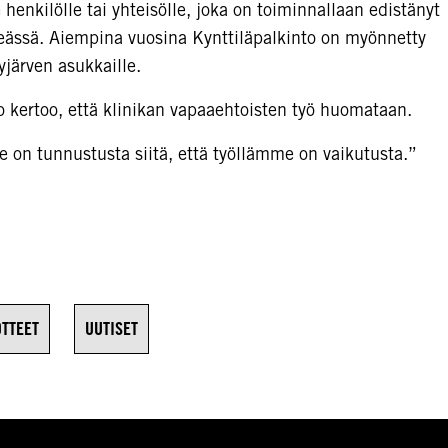
henkilölle tai yhteisölle, joka on toiminnallaan edistänyt
meässä. Aiempina vuosina Kynttiläpalkinto on myönnetty
ärven asukkaille.
 kertoo, että klinikan vapaaehtoisten työ huomataan.
e on tunnustusta siitä, että työllämme on vaikutusta.”
OTTEET
UUTISET