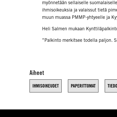
myönnetään sellaiselle suomalaiselle 
ihmisoikeuksia ja valaissut tietä pi
muun muassa PMMP-yhtyeelle ja Kyyj
Heli Salmen mukaan Kynttiläpalkinto
”Palkinto merkitsee todella paljon. S
Aiheet
IHMISOIKEUDET
PAPERITTOMAT
TIED