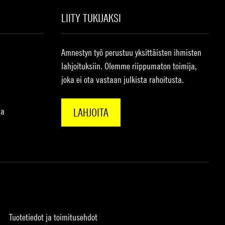
LIITY TUKIJAKSI
Amnestyn työ perustuu yksittäisten ihmisten
lahjoituksiin. Olemme riippumaton toimija,
joka ei ota vastaan julkista rahoitusta.
na
LAHJOITA
Tuotetiedot ja toimitusehdot