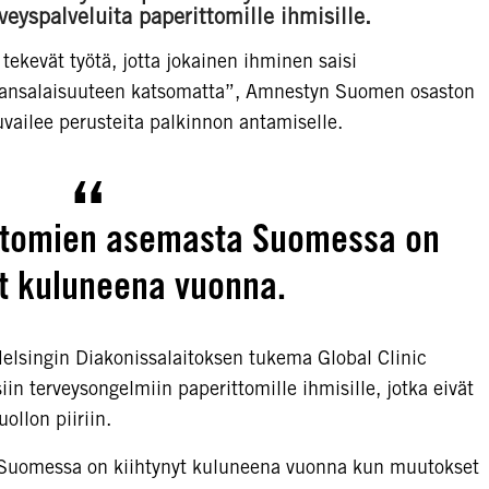
rveyspalveluita paperittomille ihmisille.
tekevät työtä, jotta jokainen ihminen saisi
a kansalaisuuteen katsomatta”, Amnestyn Suomen osaston
uvailee perusteita palkinnon antamiselle.
ittomien asemasta Suomessa on
yt kuluneena vuonna.
Helsingin Diakonissalaitoksen tukema Global Clinic
iin terveysongelmiin paperittomille ihmisille, jotka eivät
llon piiriin.
 Suomessa on kiihtynyt kuluneena vuonna kun muutokset