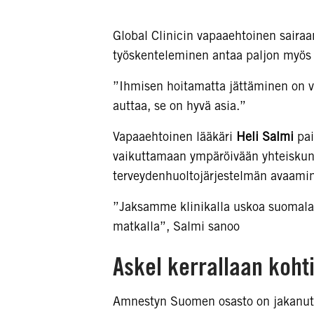
Global Clinicin vapaaehtoinen saira
työskenteleminen antaa paljon myös t
”Ihmisen hoitamatta jättäminen on v
auttaa, se on hyvä asia.”
Vapaaehtoinen lääkäri
Heli Salmi
pai
vaikuttamaan ympäröivään yhteiskunta
terveydenhuoltojärjestelmän avaamin
”Jaksamme klinikalla uskoa suomalai
matkalla”, Salmi sanoo
Askel kerrallaan koh
Amnestyn Suomen osasto on jakanut 