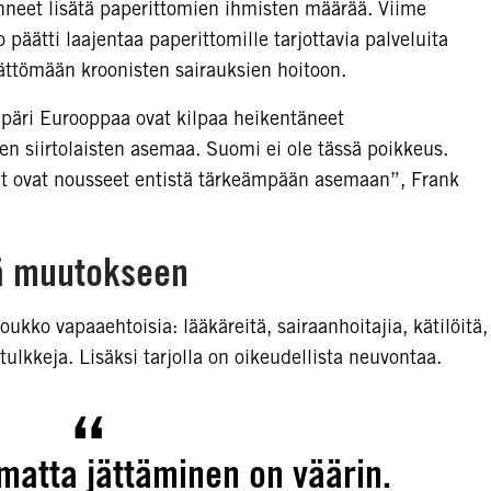
neet lisätä paperittomien ihmisten määrää. Viime
 päätti laajentaa paperittomille tarjottavia palveluita
ättömään kroonisten sairauksien hoitoon.
mpäri Eurooppaa ovat kilpaa heikentäneet
en siirtolaisten asemaa. Suomi ei ole tässä poikkeus.
ijat ovat nousseet entistä tärkeämpään asemaan”, Frank
ä muutokseen
ukko vapaaehtoisia: lääkäreitä, sairaanhoitajia, kätilöitä,
lkkeja. Lisäksi tarjolla on oikeudellista neuvontaa.
matta jättäminen on väärin.