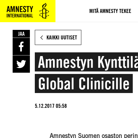
SIIRRY
VARSINAISEEN
MITÄ AMNESTY TEKEE
SISÄLTÖÖN
JAA
KAIKKI UUTISET
Amnestyn Kynttil
Global Clinicille
5.12.2017 05:58
Amnestyn Suomen osaston perint