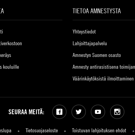
EA
TIETOA AMNESTYSTA
ti
Yhteystiedot
tiverkostoon
Lahjoittajapalvelu
keräys
Amnestyn Suomen osasto
s kouluille
Amnesty antirasistisena toimija
Väärinkäytöksistä ilmoittaminen
SEURAA MEITÄ:
Facebook
Twitter
YouTube
Instagram
yslupa
Tietosuojaseloste
Toistuvan lahjoituksen ehdot