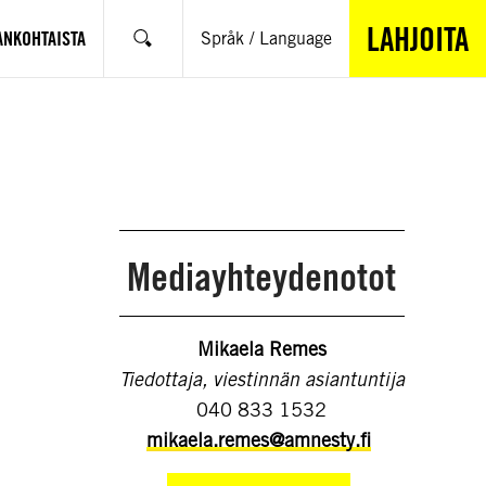
LAHJOITA
ANKOHTAISTA
Språk / Language
Hae
Mediayhteydenotot
Mikaela Remes
Tiedottaja, viestinnän asiantuntija
040 833 1532
mikaela.remes@amnesty.fi