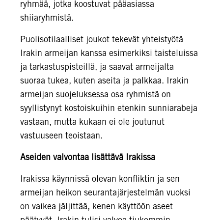
ryhmää, jotka koostuvat pääasiassa
shiiaryhmistä.
Puolisotilaalliset joukot tekevät yhteistyötä
Irakin armeijan kanssa esimerkiksi taisteluissa
ja tarkastuspisteillä, ja saavat armeijalta
suoraa tukea, kuten aseita ja palkkaa. Irakin
armeijan suojeluksessa osa ryhmistä on
syyllistynyt kostoiskuihin etenkin sunniarabeja
vastaan, mutta kukaan ei ole joutunut
vastuuseen teoistaan.
Aseiden valvontaa lisättävä Irakissa
Irakissa käynnissä olevan konfliktin ja sen
armeijan heikon seurantajärjestelmän vuoksi
on vaikea jäljittää, kenen käyttöön aseet
päätyvät. Irakin tulisi valvoa tiukemmin