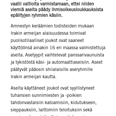
vaatii valtioita varmistamaan, ettei niiden
viemiä aseita päädy ihmisoikeusloukkauksista
epäiltyjen ryhmien käsiin.
Amnestyn keräämien todisteiden mukaan
Irakin armeijan alaisuudessa toimivat
puolisotilaalliset joukot ovat saaneet
käyttöönsä ainakin 16 eri maassa valmistettuja
aseita. Asetyypit vaihtelevat panssarivaunuista
ja tykistöstä käsi- ja automaattiaseisiin. Aseet
päätyvät pääosin shiialaisille aseryhmille
Irakin armeijan kautta.
Aseita käyttäneet joukot ovat syyllistyneet
tuhansien sunnimiesten ja -poikien
tahdonvastaisiin katoamisiin, kidutukseen,
sieppauksiin, laittomiin teloituksiin sekä