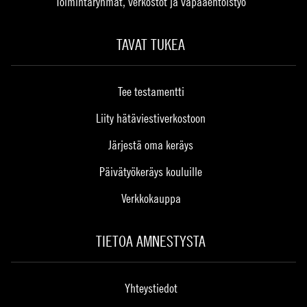
Toimintaryhmät, verkostot ja vapaaehtoistyö
TAVAT TUKEA
Tee testamentti
Liity hätäviestiverkostoon
Järjestä oma keräys
Päivätyökeräys kouluille
Verkkokauppa
TIETOA AMNESTYSTA
Yhteystiedot