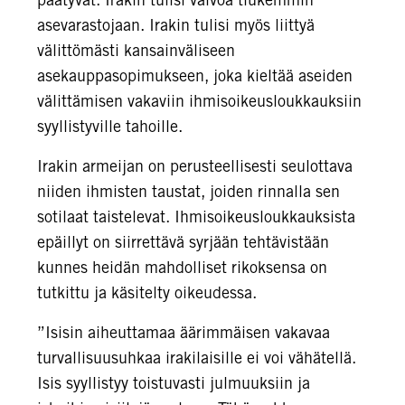
asevarastojaan. Irakin tulisi myös liittyä
välittömästi kansainväliseen
asekauppasopimukseen, joka kieltää aseiden
välittämisen vakaviin ihmisoikeusloukkauksiin
syyllistyville tahoille.
Irakin armeijan on perusteellisesti seulottava
niiden ihmisten taustat, joiden rinnalla sen
sotilaat taistelevat. Ihmisoikeusloukkauksista
epäillyt on siirrettävä syrjään tehtävistään
kunnes heidän mahdolliset rikoksensa on
tutkittu ja käsitelty oikeudessa.
”Isisin aiheuttamaa äärimmäisen vakavaa
turvallisuusuhkaa irakilaisille ei voi vähätellä.
Isis syyllistyy toistuvasti julmuuksiin ja