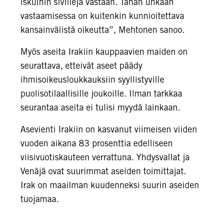
iskuihin siviilejä vastaan. Tähän uhkaan
vastaamisessa on kuitenkin kunnioitettava
kansainvälistä oikeutta”, Mehtonen sanoo.
Myös aseita Irakiin kauppaavien maiden on
seurattava, etteivät aseet päädy
ihmisoikeusloukkauksiin syyllistyville
puolisotilaallisille joukoille. Ilman tarkkaa
seurantaa aseita ei tulisi myydä lainkaan.
Asevienti Irakiin on kasvanut viimeisen viiden
vuoden aikana 83 prosenttia edelliseen
viisivuotiskauteen verrattuna. Yhdysvallat ja
Venäjä ovat suurimmat aseiden toimittajat.
Irak on maailman kuudenneksi suurin aseiden
tuojamaa.