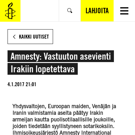
SIIRRY
VARSINAISEEN
LAHJOITA
Hae
SISÄLTÖÖN
KAIKKI UUTISET
Amnesty: Vastuuton asevienti
Irakiin lopetettava
4.1.2017 21:01
Yhdysvaltojen, Euroopan maiden, Venäjän ja
Iranin valmistamia aseita päätyy Irakin
armeijan kautta puolisotilaallisille joukoille,
joiden tiedetään syyllistyneen sotarikoksiin.
Ihmisoikeusjärjestö Amnesty International