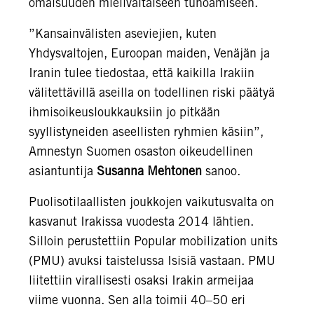
omaisuuden mielivaltaiseen tuhoamiseen.
”Kansainvälisten aseviejien, kuten
Yhdysvaltojen, Euroopan maiden, Venäjän ja
Iranin tulee tiedostaa, että kaikilla Irakiin
välitettävillä aseilla on todellinen riski päätyä
ihmisoikeusloukkauksiin jo pitkään
syyllistyneiden aseellisten ryhmien käsiin”,
Amnestyn Suomen osaston oikeudellinen
asiantuntija
Susanna Mehtonen
sanoo.
Puolisotilaallisten joukkojen vaikutusvalta on
kasvanut Irakissa vuodesta 2014 lähtien.
Silloin perustettiin Popular mobilization units
(PMU) avuksi taistelussa Isisiä vastaan. PMU
liitettiin virallisesti osaksi Irakin armeijaa
viime vuonna. Sen alla toimii 40–50 eri