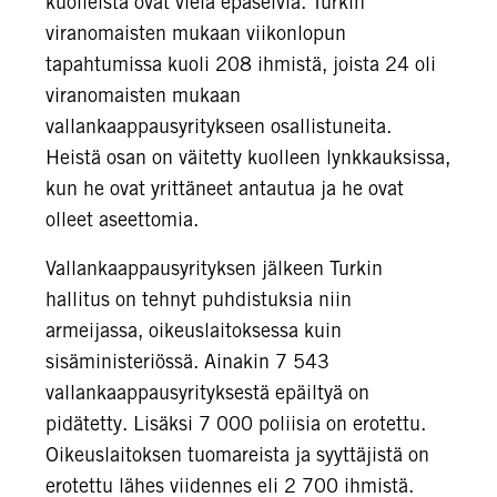
kuolleista ovat vielä epäselviä. Turkin
viranomaisten mukaan viikonlopun
tapahtumissa kuoli 208 ihmistä, joista 24 oli
viranomaisten mukaan
vallankaappausyritykseen osallistuneita.
Heistä osan on väitetty kuolleen lynkkauksissa,
kun he ovat yrittäneet antautua ja he ovat
olleet aseettomia.
Vallankaappausyrityksen jälkeen Turkin
hallitus on tehnyt puhdistuksia niin
armeijassa, oikeuslaitoksessa kuin
sisäministeriössä. Ainakin 7 543
vallankaappausyrityksestä epäiltyä on
pidätetty. Lisäksi 7 000 poliisia on erotettu.
Oikeuslaitoksen tuomareista ja syyttäjistä on
erotettu lähes viidennes eli 2 700 ihmistä.