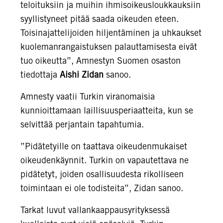
teloituksiin ja muihin ihmisoikeusloukkauksiin
syyllistyneet pitää saada oikeuden eteen.
Toisinajattelijoiden hiljentäminen ja uhkaukset
kuolemanrangaistuksen palauttamisesta eivät
tuo oikeutta”, Amnestyn Suomen osaston
tiedottaja
Aishi Zidan
sanoo.
Amnesty vaatii Turkin viranomaisia
kunnioittamaan laillisuusperiaatteita, kun se
selvittää perjantain tapahtumia.
”Pidätetyille on taattava oikeudenmukaiset
oikeudenkäynnit. Turkin on vapautettava ne
pidätetyt, joiden osallisuudesta rikolliseen
toimintaan ei ole todisteita”, Zidan sanoo.
Tarkat luvut vallankaappausyrityksessä