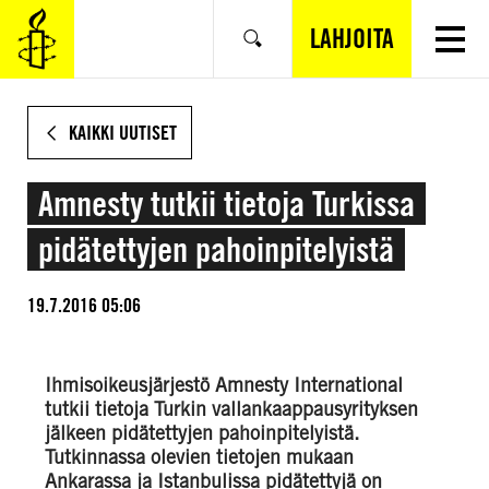
SIIRRY
VARSINAISEEN
LAHJOITA
Hae
SISÄLTÖÖN
KAIKKI UUTISET
Amnesty tutkii tietoja Turkissa
pidätettyjen pahoinpitelyistä
19.7.2016 05:06
Ihmisoikeusjärjestö Amnesty International
tutkii tietoja Turkin vallankaappausyrityksen
jälkeen pidätettyjen pahoinpitelyistä.
Tutkinnassa olevien tietojen mukaan
Ankarassa ja Istanbulissa pidätettyjä on