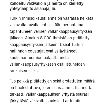
kohdeltu väkivalloin ja heiltä on kielletty
yhteydenpito asianajajiin.
Turkin ihmisoikeustilanne on vaarassa heiketä
vakavalla tavalla entisestään perjantaina
tapahtuneen verisen vallankaappausyrityksen
jälkeen. Ainakin 8 000 ihmistä on pidätetty
kaappausyrityksen jälkeen. Useat Turkin
hallinnon edustajat ovat väläyttäneet
kuolemantuomion palauttamista
vallankaappausyritykseen osallistuneiden
rankaisemiseksi.
”Jo pelkkä pidätettyjen sekä erotettujen määrä
on huolestuttava, joten seuraamme tilannetta
tarkasti. Vallankaappauksen yritystä seurasi
järkyttäviä väkivaltaisuuksia. Laittomiin