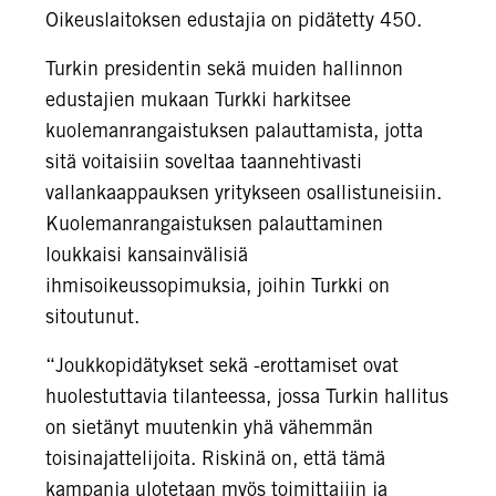
Oikeuslaitoksen edustajia on pidätetty 450.
Turkin presidentin sekä muiden hallinnon
edustajien mukaan Turkki harkitsee
kuolemanrangaistuksen palauttamista, jotta
sitä voitaisiin soveltaa taannehtivasti
vallankaappauksen yritykseen osallistuneisiin.
Kuolemanrangaistuksen palauttaminen
loukkaisi kansainvälisiä
ihmisoikeussopimuksia, joihin Turkki on
sitoutunut.
“Joukkopidätykset sekä -erottamiset ovat
huolestuttavia tilanteessa, jossa Turkin hallitus
on sietänyt muutenkin yhä vähemmän
toisinajattelijoita. Riskinä on, että tämä
kampanja ulotetaan myös toimittajiin ja