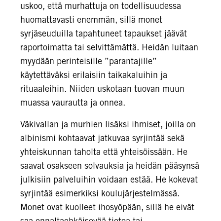
uskoo, että murhattuja on todellisuudessa
huomattavasti enemmän, sillä monet
syrjäseuduilla tapahtuneet tapaukset jäävät
raportoimatta tai selvittämättä. Heidän luitaan
myydään perinteisille ”parantajille”
käytettäväksi erilaisiin taikakaluihin ja
rituaaleihin. Niiden uskotaan tuovan muun
muassa vaurautta ja onnea.
Väkivallan ja murhien lisäksi ihmiset, joilla on
albinismi kohtaavat jatkuvaa syrjintää sekä
yhteiskunnan taholta että yhteisöissään. He
saavat osakseen solvauksia ja heidän pääsynsä
julkisiin palveluihin voidaan estää. He kokevat
syrjintää esimerkiksi koulujärjestelmässä.
Monet ovat kuolleet ihosyöpään, sillä he eivät
saa ennaltaehkäisevää tietoa tai