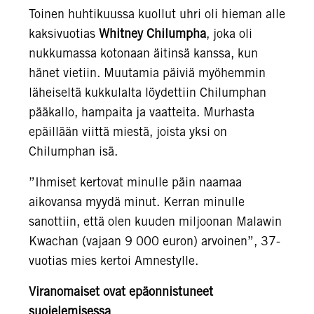
Toinen huhtikuussa kuollut uhri oli hieman alle
kaksivuotias
Whitney Chilumpha
, joka oli
nukkumassa kotonaan äitinsä kanssa, kun
hänet vietiin. Muutamia päiviä myöhemmin
läheiseltä kukkulalta löydettiin Chilumphan
pääkallo, hampaita ja vaatteita. Murhasta
epäillään viittä miestä, joista yksi on
Chilumphan isä.
”Ihmiset kertovat minulle päin naamaa
aikovansa myydä minut. Kerran minulle
sanottiin, että olen kuuden miljoonan Malawin
Kwachan (vajaan 9 000 euron) arvoinen”, 37-
vuotias mies kertoi Amnestylle.
Viranomaiset ovat epäonnistuneet
suojelemisessa