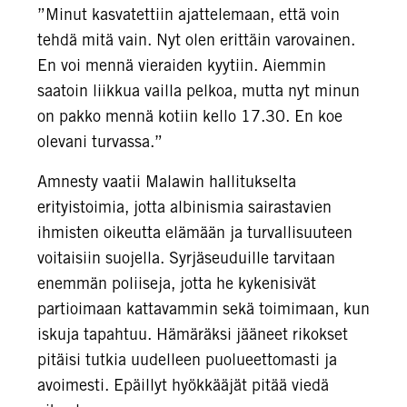
”Minut kasvatettiin ajattelemaan, että voin
tehdä mitä vain. Nyt olen erittäin varovainen.
En voi mennä vieraiden kyytiin. Aiemmin
saatoin liikkua vailla pelkoa, mutta nyt minun
on pakko mennä kotiin kello 17.30. En koe
olevani turvassa.”
Amnesty vaatii Malawin hallitukselta
erityistoimia, jotta albinismia sairastavien
ihmisten oikeutta elämään ja turvallisuuteen
voitaisiin suojella. Syrjäseuduille tarvitaan
enemmän poliiseja, jotta he kykenisivät
partioimaan kattavammin sekä toimimaan, kun
iskuja tapahtuu. Hämäräksi jääneet rikokset
pitäisi tutkia uudelleen puolueettomasti ja
avoimesti. Epäillyt hyökkääjät pitää viedä