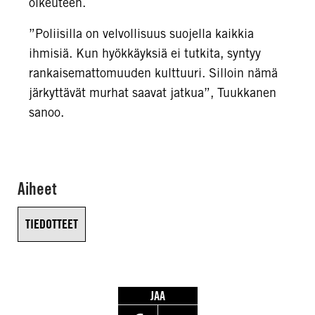
oikeuteen.
”Poliisilla on velvollisuus suojella kaikkia
ihmisiä. Kun hyökkäyksiä ei tutkita, syntyy
rankaisemattomuuden kulttuuri. Silloin nämä
järkyttävät murhat saavat jatkua”, Tuukkanen
sanoo.
Aiheet
TIEDOTTEET
JAA