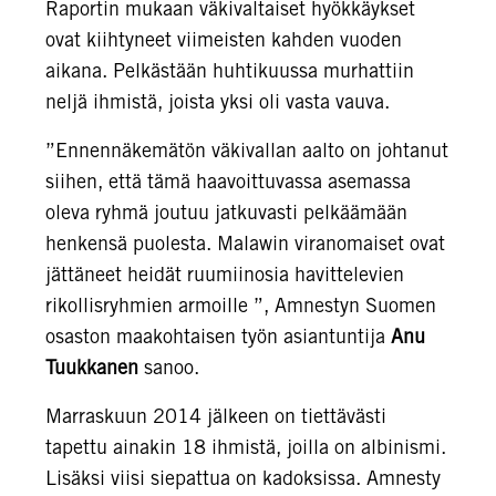
Raportin mukaan väkivaltaiset hyökkäykset
ovat kiihtyneet viimeisten kahden vuoden
aikana. Pelkästään huhtikuussa murhattiin
neljä ihmistä, joista yksi oli vasta vauva.
”Ennennäkemätön väkivallan aalto on johtanut
siihen, että tämä haavoittuvassa asemassa
oleva ryhmä joutuu jatkuvasti pelkäämään
henkensä puolesta. Malawin viranomaiset ovat
jättäneet heidät ruumiinosia havittelevien
rikollisryhmien armoille ”, Amnestyn Suomen
osaston maakohtaisen työn asiantuntija
Anu
Tuukkanen
sanoo.
Marraskuun 2014 jälkeen on tiettävästi
tapettu ainakin 18 ihmistä, joilla on albinismi.
Lisäksi viisi siepattua on kadoksissa. Amnesty