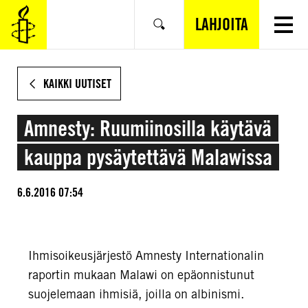
SIIRRY
VARSINAISEEN
LAHJOITA
Hae
SISÄLTÖÖN
KAIKKI UUTISET
Amnesty: Ruumiinosilla käytävä
kauppa pysäytettävä Malawissa
6.6.2016 07:54
Ihmisoikeusjärjestö Amnesty Internationalin
raportin mukaan Malawi on epäonnistunut
suojelemaan ihmisiä, joilla on albinismi.