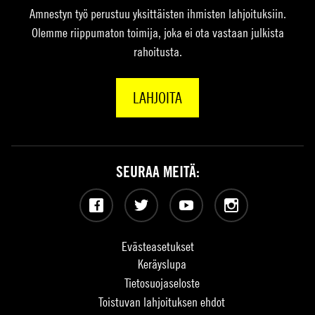
Amnestyn työ perustuu yksittäisten ihmisten lahjoituksiin.
Olemme riippumaton toimija, joka ei ota vastaan julkista
rahoitusta.
LAHJOITA
SEURAA MEITÄ:
Facebook
Twitter
YouTube
Instagram
Evästeasetukset
Keräyslupa
Tietosuojaseloste
Toistuvan lahjoituksen ehdot