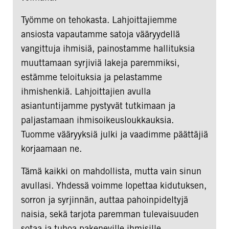
Työmme on tehokasta. Lahjoittajiemme
ansiosta vapautamme satoja vääryydellä
vangittuja ihmisiä, painostamme hallituksia
muuttamaan syrjiviä lakeja paremmiksi,
estämme teloituksia ja pelastamme
ihmishenkiä. Lahjoittajien avulla
asiantuntijamme pystyvät tutkimaan ja
paljastamaan ihmisoikeusloukkauksia.
Tuomme vääryyksiä julki ja vaadimme päättäjiä
korjaamaan ne.
Tämä kaikki on mahdollista, mutta vain sinun
avullasi. Yhdessä voimme lopettaa kidutuksen,
sorron ja syrjinnän, auttaa pahoinpideltyjä
naisia, sekä tarjota paremman tulevaisuuden
sotaa ja tuhoa pakeneville ihmisille.