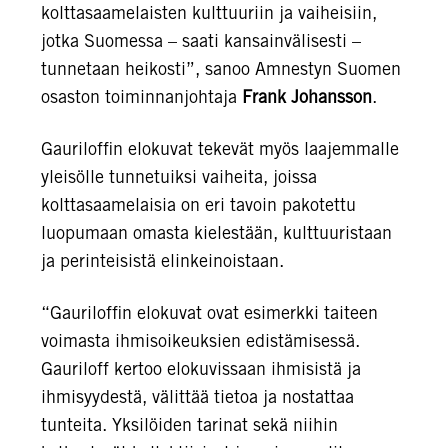
kolttasaamelaisten kulttuuriin ja vaiheisiin,
jotka Suomessa – saati kansainvälisesti –
tunnetaan heikosti”, sanoo Amnestyn Suomen
osaston toiminnanjohtaja
Frank Johansson
.
Gauriloffin elokuvat tekevät myös laajemmalle
yleisölle tunnetuiksi vaiheita, joissa
kolttasaamelaisia on eri tavoin pakotettu
luopumaan omasta kielestään, kulttuuristaan
ja perinteisistä elinkeinoistaan.
“Gauriloffin elokuvat ovat esimerkki taiteen
voimasta ihmisoikeuksien edistämisessä.
Gauriloff kertoo elokuvissaan ihmisistä ja
ihmisyydestä, välittää tietoa ja nostattaa
tunteita. Yksilöiden tarinat sekä niihin