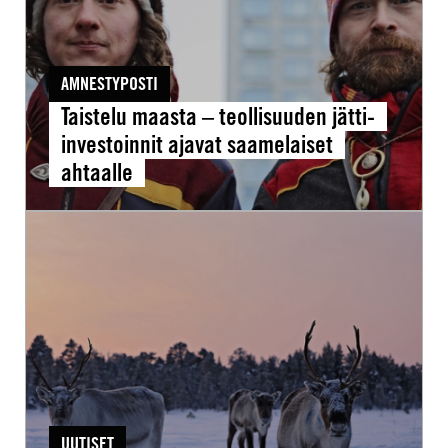
investoinnit
ajavat
saamelaiset
AMNESTYPOSTI
ahtaalle
Taistelu maasta – teollisuuden jätti-
investoinnit ajavat saamelaiset
ahtaalle
Oikeudenmukainen
siirtymä
Saamenmaalla
–
Just
transition
in
Sápmi
UUTISET