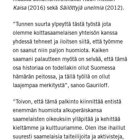
Kaisa
(2016) sekä
Säilöttyjä unelmia
(2012).
“Tunnen suurta ylpeyttä tästä työstä jota
olemme kolttasaamelaisen yhteisön kanssa
yhdessä tehneet ja iloitsen siitä, että työmme
on saanut niin paljon huomiota. Kaiken
saamani palautteen myötä on selvää, että tämä
osa historiaa on todellakin ollut Suomessa
hämärän peitossa, ja tällä työllä on ollut
laajempaa merkitystä”, sanoo Gauriloff.
“Toivon, että tämä palkinto kiinnittää entistä
enemmän huomiota alkuperäiskansa
saamelaisten oikeuksiin ylläpitää ja kehittää
kieltämme ja kulttuuriamme. Olen itse ihaillut
suuresti saamelaisia taiteilijoita ja aktivisteja,