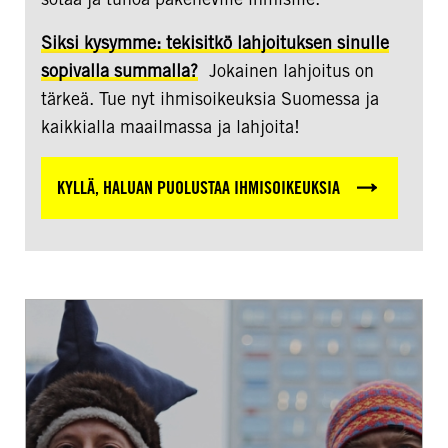
Siksi kysymme: tekisitkö lahjoituksen sinulle
sopivalla summalla?
Jokainen lahjoitus on
tärkeä. Tue nyt ihmisoikeuksia Suomessa ja
kaikkialla maailmassa ja lahjoita!
KYLLÄ, HALUAN PUOLUSTAA IHMISOIKEUKSIA
Taistelu
maasta
–
teollisuuden
jätti-