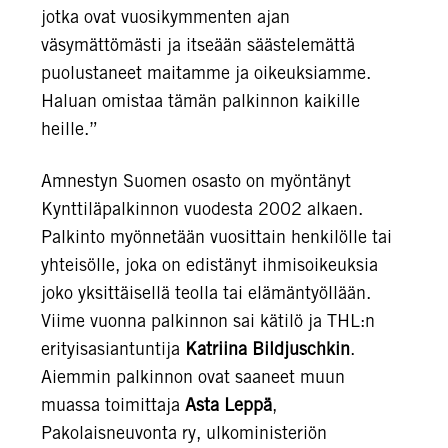
jotka ovat vuosikymmenten ajan
väsymättömästi ja itseään säästelemättä
puolustaneet maitamme ja oikeuksiamme.
Haluan omistaa tämän palkinnon kaikille
heille.”
Amnestyn Suomen osasto on myöntänyt
Kynttiläpalkinnon vuodesta 2002 alkaen.
Palkinto myönnetään vuosittain henkilölle tai
yhteisölle, joka on edistänyt ihmisoikeuksia
joko yksittäisellä teolla tai elämäntyöllään.
Viime vuonna palkinnon sai kätilö ja THL:n
erityisasiantuntija
Katriina Bildjuschkin
.
Aiemmin palkinnon ovat saaneet muun
muassa toimittaja
Asta Leppä
,
Pakolaisneuvonta ry, ulkoministeriön