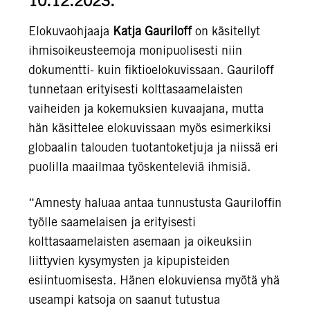
10.12.2023.
Elokuvaohjaaja
Katja Gauriloff
on käsitellyt
ihmisoikeusteemoja monipuolisesti niin
dokumentti- kuin fiktioelokuvissaan. Gauriloff
tunnetaan erityisesti kolttasaamelaisten
vaiheiden ja kokemuksien kuvaajana, mutta
hän käsittelee elokuvissaan myös esimerkiksi
globaalin talouden tuotantoketjuja ja niissä eri
puolilla maailmaa työskenteleviä ihmisiä.
“Amnesty haluaa antaa tunnustusta Gauriloffin
työlle saamelaisen ja erityisesti
kolttasaamelaisten asemaan ja oikeuksiin
liittyvien kysymysten ja kipupisteiden
esiintuomisesta. Hänen elokuviensa myötä yhä
useampi katsoja on saanut tutustua