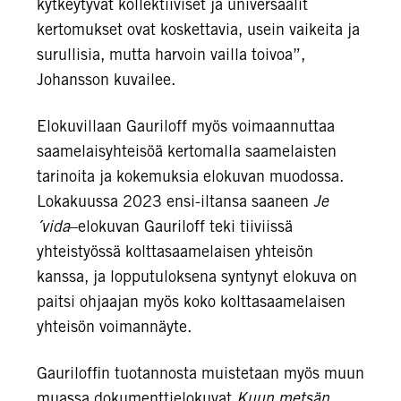
kytkeytyvät kollektiiviset ja universaalit
kertomukset ovat koskettavia, usein vaikeita ja
surullisia, mutta harvoin vailla toivoa”,
Johansson kuvailee.
Elokuvillaan Gauriloff myös voimaannuttaa
saamelaisyhteisöä kertomalla saamelaisten
tarinoita ja kokemuksia elokuvan muodossa.
Lokakuussa 2023 ensi-iltansa saaneen
Je
´vida
–
elokuvan Gauriloff teki tiiviissä
yhteistyössä kolttasaamelaisen yhteisön
kanssa, ja lopputuloksena syntynyt elokuva on
paitsi ohjaajan myös koko kolttasaamelaisen
yhteisön voimannäyte.
Gauriloffin tuotannosta muistetaan myös muun
muassa dokumenttielokuvat
Kuun metsän