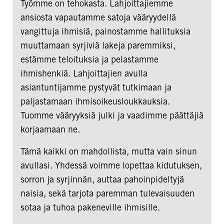
Työmme on tehokasta. Lahjoittajiemme
ansiosta vapautamme satoja vääryydellä
vangittuja ihmisiä, painostamme hallituksia
muuttamaan syrjiviä lakeja paremmiksi,
estämme teloituksia ja pelastamme
ihmishenkiä. Lahjoittajien avulla
asiantuntijamme pystyvät tutkimaan ja
paljastamaan ihmisoikeusloukkauksia.
Tuomme vääryyksiä julki ja vaadimme päättäjiä
korjaamaan ne.
Tämä kaikki on mahdollista, mutta vain sinun
avullasi. Yhdessä voimme lopettaa kidutuksen,
sorron ja syrjinnän, auttaa pahoinpideltyjä
naisia, sekä tarjota paremman tulevaisuuden
sotaa ja tuhoa pakeneville ihmisille.