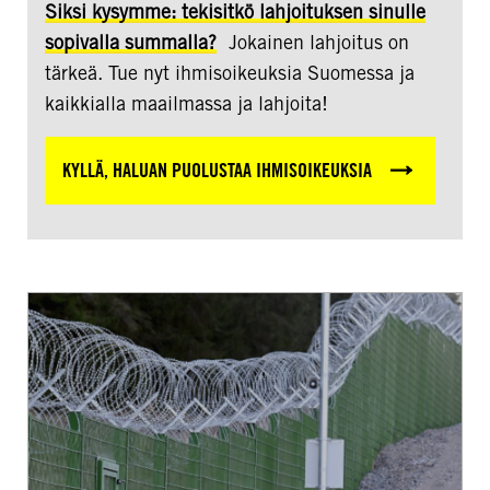
Siksi kysymme: tekisitkö lahjoituksen sinulle
sopivalla summalla?
Jokainen lahjoitus on
tärkeä. Tue nyt ihmisoikeuksia Suomessa ja
kaikkialla maailmassa ja lahjoita!
KYLLÄ, HALUAN PUOLUSTAA IHMISOIKEUKSIA
Turvapaikanhakua
koskeva
poikkeuslaki
on
”vihreä
valo