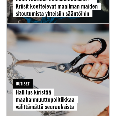
Kriisit koettelevat maailman maiden
sääntöihin
sitoutumista yhteisiin sääntöihin
Hallitus
kiristää
maahanmuuttopolitiikkaa
välittämättä
seurauksista
UUTISET
Hallitus kiristää
maahanmuuttopolitiikkaa
välittämättä seurauksista