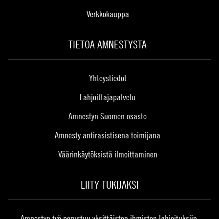
Verkkokauppa
TIETOA AMNESTYSTA
Yhteystiedot
Lahjoittajapalvelu
Amnestyn Suomen osasto
Amnesty antirasistisena toimijana
Väärinkäytöksistä ilmoittaminen
LIITY TUKIJAKSI
Amnestyn työ perustuu yksittäisten ihmisten lahjoituksiin.