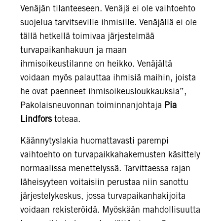
Venäjän tilanteeseen. Venäjä ei ole vaihtoehto
suojelua tarvitseville ihmisille. Venäjällä ei ole
tällä hetkellä toimivaa järjestelmää
turvapaikanhakuun ja maan
ihmisoikeustilanne on heikko. Venäjältä
voidaan myös palauttaa ihmisiä maihin, joista
he ovat paenneet ihmisoikeusloukkauksia”,
Pakolaisneuvonnan toiminnanjohtaja
Pia
Lindfors
toteaa.
Käännytyslakia huomattavasti parempi
vaihtoehto on turvapaikkahakemusten käsittely
normaalissa menettelyssä. Tarvittaessa rajan
läheisyyteen voitaisiin perustaa niin sanottu
järjestelykeskus, jossa turvapaikanhakijoita
voidaan rekisteröidä. Myöskään mahdollisuutta