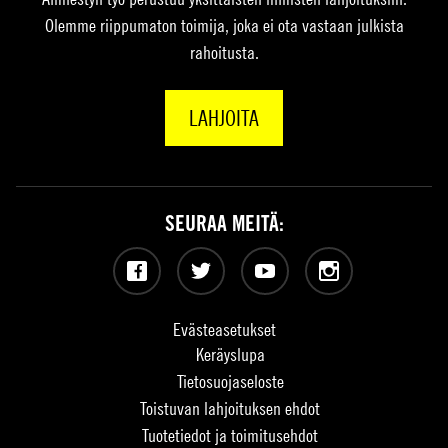
Olemme riippumaton toimija, joka ei ota vastaan julkista
rahoitusta.
LAHJOITA
SEURAA MEITÄ:
Facebook
Twitter
YouTube
Instagram
Evästeasetukset
Keräyslupa
Tietosuojaseloste
Toistuvan lahjoituksen ehdot
Tuotetiedot ja toimitusehdot