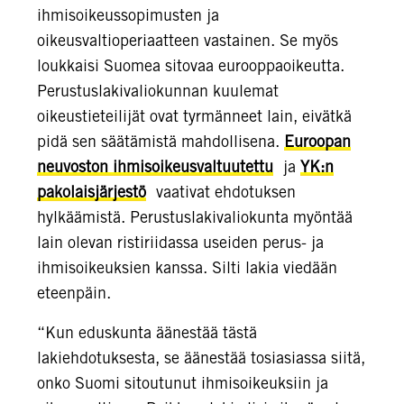
ihmisoikeussopimusten ja
oikeusvaltioperiaatteen vastainen. Se myös
loukkaisi Suomea sitovaa eurooppaoikeutta.
Perustuslakivaliokunnan kuulemat
oikeustieteilijät ovat tyrmänneet lain, eivätkä
pidä sen säätämistä mahdollisena.
Euroopan
neuvoston ihmisoikeusvaltuutettu
ja
YK:n
pakolaisjärjestö
vaativat ehdotuksen
hylkäämistä. Perustuslakivaliokunta myöntää
lain olevan ristiriidassa useiden perus- ja
ihmisoikeuksien kanssa. Silti lakia viedään
eteenpäin.
“Kun eduskunta äänestää tästä
lakiehdotuksesta, se äänestää tosiasiassa siitä,
onko Suomi sitoutunut ihmisoikeuksiin ja