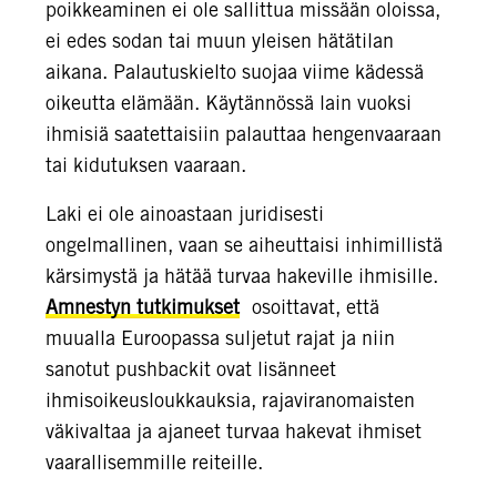
poikkeaminen ei ole sallittua missään oloissa,
ei edes sodan tai muun yleisen hätätilan
aikana. Palautuskielto suojaa viime kädessä
oikeutta elämään. Käytännössä lain vuoksi
ihmisiä saatettaisiin palauttaa hengenvaaraan
tai kidutuksen vaaraan.
Laki ei ole ainoastaan juridisesti
ongelmallinen, vaan se aiheuttaisi inhimillistä
kärsimystä ja hätää turvaa hakeville ihmisille.
Amnestyn tutkimukset
osoittavat, että
muualla Euroopassa suljetut rajat ja niin
sanotut pushbackit ovat lisänneet
ihmisoikeusloukkauksia, rajaviranomaisten
väkivaltaa ja ajaneet turvaa hakevat ihmiset
vaarallisemmille reiteille.