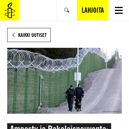
SIIRRY
VARSINAISEEN
LAHJOITA
Hae
SISÄLTÖÖN
KAIKKI UUTISET
Amnesty ja Pakolaisneuvonta: