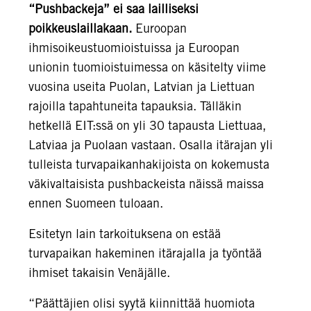
“Pushbackeja” ei saa lailliseksi
poikkeuslaillakaan.
Euroopan
ihmisoikeustuomioistuissa ja Euroopan
unionin tuomioistuimessa on käsitelty viime
vuosina useita Puolan, Latvian ja Liettuan
rajoilla tapahtuneita tapauksia. Tälläkin
hetkellä EIT:ssä on yli 30 tapausta Liettuaa,
Latviaa ja Puolaan vastaan. Osalla itärajan yli
tulleista turvapaikanhakijoista on kokemusta
väkivaltaisista pushbackeista näissä maissa
ennen Suomeen tuloaan.
Esitetyn lain tarkoituksena on estää
turvapaikan hakeminen itärajalla ja työntää
ihmiset takaisin Venäjälle.
“Päättäjien olisi syytä kiinnittää huomiota