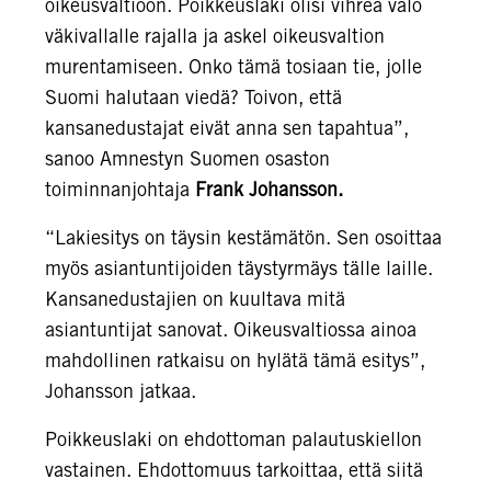
oikeusvaltioon. Poikkeuslaki olisi vihreä valo
väkivallalle rajalla ja askel oikeusvaltion
murentamiseen. Onko tämä tosiaan tie, jolle
Suomi halutaan viedä? Toivon, että
kansanedustajat eivät anna sen tapahtua”,
sanoo Amnestyn Suomen osaston
toiminnanjohtaja
Frank Johansson.
“Lakiesitys on täysin kestämätön. Sen osoittaa
myös asiantuntijoiden täystyrmäys tälle laille.
Kansanedustajien on kuultava mitä
asiantuntijat sanovat. Oikeusvaltiossa ainoa
mahdollinen ratkaisu on hylätä tämä esitys”,
Johansson jatkaa.
Poikkeuslaki on ehdottoman palautuskiellon
vastainen. Ehdottomuus tarkoittaa, että siitä