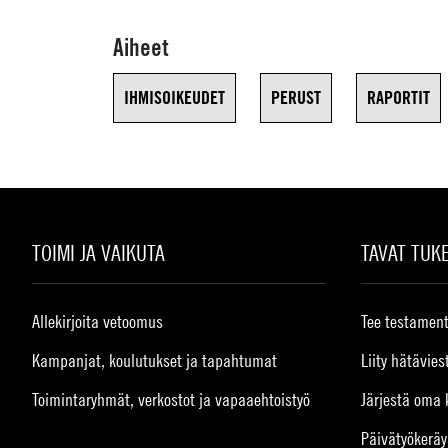
Aiheet
IHMISOIKEUDET
PERUST
RAPORTIT
TOIMI JA VAIKUTA
TAVAT TUK
Allekirjoita vetoomus
Tee testament
Kampanjat, koulutukset ja tapahtumat
Liity hätävies
Toimintaryhmät, verkostot ja vapaaehtoistyö
Järjestä oma 
Päivätyökeräy