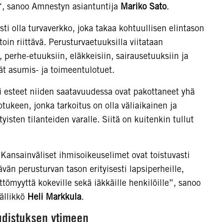
a“, sanoo Amnestyn asiantuntija
Mariko Sato
.
ti olla turvaverkko, joka takaa kohtuullisen elintason
oin riittävä. Perusturvaetuuksilla viitataan
perhe-etuuksiin, eläkkeisiin, sairausetuuksiin ja
ät asumis- ja toimeentulotuet.
i esteet niiden saatavuudessa ovat pakottaneet yhä
keen, jonka tarkoitus on olla väliaikainen ja
tyisten tilanteiden varalle. Siitä on kuitenkin tullut
Kansainväliset ihmisoikeuselimet ovat toistuvasti
än perusturvan tason erityisesti lapsiperheille,
ttömyyttä kokeville sekä iäkkäille henkilöille”, sanoo
ällikkö
Heli Markkula
.
uudistuksen ytimeen