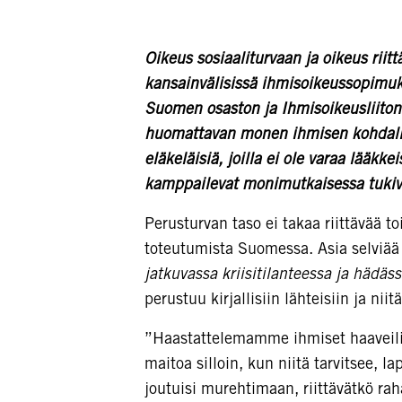
Oikeus sosiaaliturvaan ja oikeus riit
kansainvälisissä ihmisoikeussopimuk
Suomen osaston ja Ihmisoikeusliiton 
huomattavan monen ihmisen kohdall
eläkeläisiä, joilla ei ole varaa lääkk
kamppailevat monimutkaisessa tukiv
Perusturvan taso ei takaa riittävää t
toteutumista Suomessa. Asia selviää
jatkuvassa kriisitilanteessa ja hädä
perustuu kirjallisiin lähteisiin ja ni
”Haastattelemamme ihmiset haaveilivat 
maitoa silloin, kun niitä tarvitsee, l
joutuisi murehtimaan, riittävätkö rah