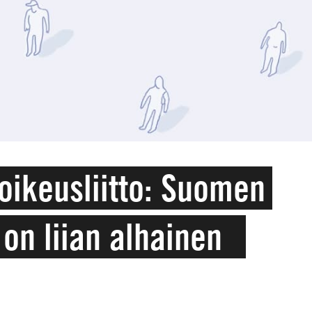
oikeusliitto: Suomen
 on liian alhainen