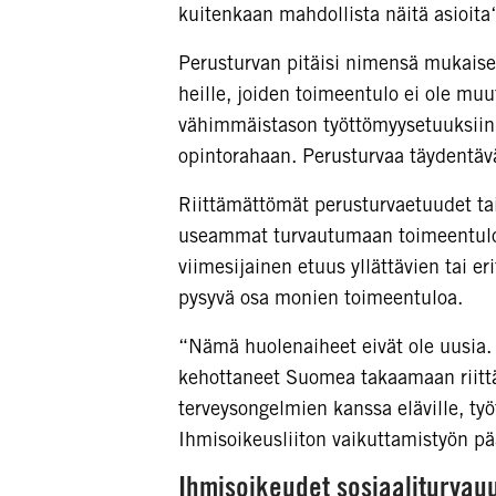
kuitenkaan mahdollista näitä asioit
Perusturvan pitäisi nimensä mukaises
heille, joiden toimeentulo ei ole muut
vähimmäistason työttömyysetuuksiin, 
opintorahaan. Perusturvaa täydentäv
Riittämättömät perusturvaetuudet ta
useammat turvautumaan toimeentulotu
viimesijainen etuus yllättävien tai eri
pysyvä osa monien toimeentuloa.
“Nämä huolenaiheet eivät ole uusia. 
kehottaneet Suomea takaamaan riittäv
terveysongelmien kanssa eläville, työ
Ihmisoikeusliiton vaikuttamistyön pä
Ihmisoikeudet sosiaaliturva