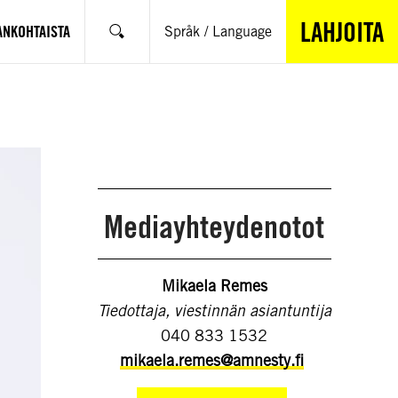
LAHJOITA
ANKOHTAISTA
Språk / Language
Hae
Mediayhteydenotot
Mikaela Remes
Tiedottaja, viestinnän asiantuntija
040 833 1532
mikaela.remes@amnesty.fi