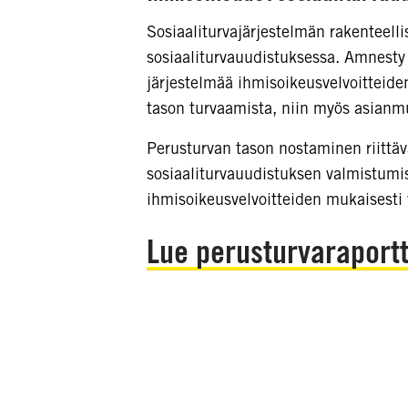
Sosiaaliturvajärjestelmän rakenteelli
sosiaaliturvauudistuksessa. Amnesty 
järjestelmää ihmisoikeusvelvoitteiden
tason turvaamista, niin myös asian
Perusturvan tason nostaminen riittävä
sosiaaliturvauudistuksen valmistumi
ihmisoikeusvelvoitteiden mukaisesti 
Lue perusturvaraportti