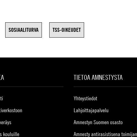
SOSIAALITURVA
TSS-OIKEUDET
EA
TIETOA AMNESTYSTA
ti
Yhteystiedot
tiverkostoon
Lahjoittajapalvelu
keräys
Amnestyn Suomen osasto
s kouluille
Amnesty antirasistisena toimija