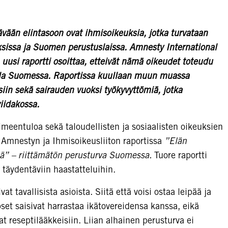
tävään elintasoon ovat ihmisoikeuksia, jotka turvataan
sissa ja Suomen perustuslaissa. Amnesty International
uusi raportti osoittaa, etteivät nämä oikeudet toteudu
a Suomessa. Raportissa kuullaan muun muassa
eisiin sekä sairauden vuoksi työkyvyttömiä, jotka
iidakossa.
oimeentuloa sekä taloudellisten ja sosiaalisten oikeuksien
 Amnestyn ja Ihmisoikeusliiton raportissa
”Elän
ssä” – riittämätön perusturva Suomessa.
Tuore raportti
itä täydentäviin haastatteluihin.
tavallisista asioista. Siitä että voisi ostaa leipää ja
apset saisivat harrastaa ikätovereidensa kanssa, eikä
at reseptilääkkeisiin. Liian alhainen perusturva ei