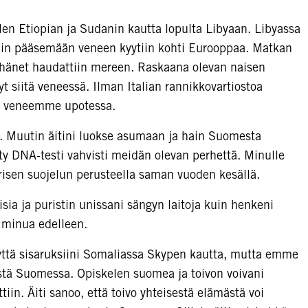
ellen Etiopian ja Sudanin kautta lopulta Libyaan. Libyassa
uin pääsemään veneen kyytiin kohti Eurooppaa. Matkan
ja hänet haudattiin mereen. Raskaana olevan naisen
yt siitä veneessä. Ilman Italian rannikkovartiostoa
t veneemme upotessa.
 Muutin äitini luokse asumaan ja hain Suomesta
hty DNA-testi vahvisti meidän olevan perhettä. Minulle
isen suojelun perusteella saman vuoden kesällä.
sia ja puristin unissani sängyn laitoja kuin henkeni
 minua edelleen.
ttä sisaruksiini Somaliassa Skypen kautta, mutta emme
stä Suomessa. Opiskelen suomea ja toivon voivani
in. Äiti sanoo, että toivo yhteisestä elämästä voi