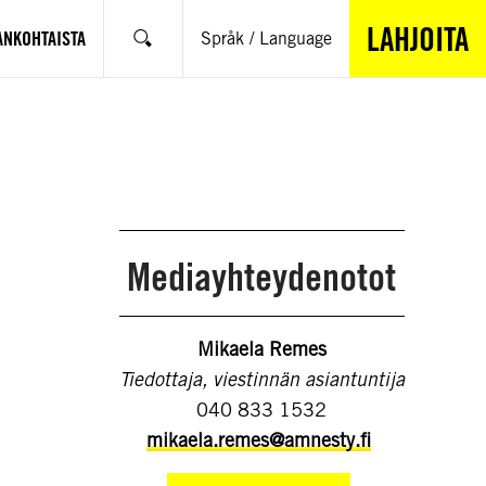
LAHJOITA
ANKOHTAISTA
Språk / Language
Hae
Mediayhteydenotot
Mikaela Remes
Tiedottaja, viestinnän asiantuntija
040 833 1532
mikaela.remes@amnesty.fi