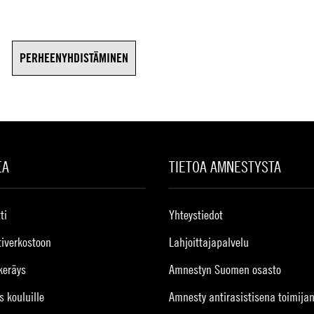
PERHEENYHDISTÄMINEN
EA
TIETOA AMNESTYSTA
ti
Yhteystiedot
tiverkostoon
Lahjoittajapalvelu
keräys
Amnestyn Suomen osasto
s kouluille
Amnesty antirasistisena toimija