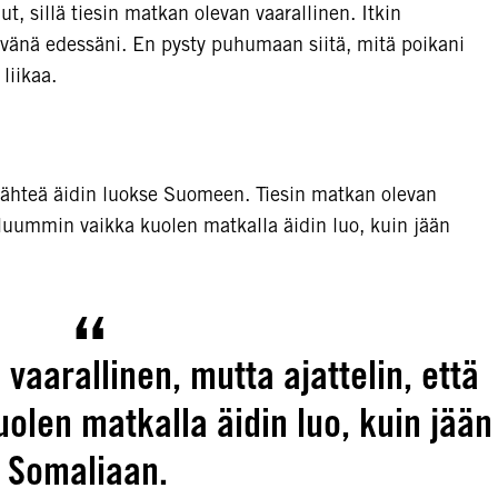
t, sillä tiesin matkan olevan vaarallinen. Itkin
ävänä edessäni. En pysty puhumaan siitä, mitä poikani
liikaa.
 lähteä äidin luokse Suomeen. Tiesin matkan olevan
ieluummin vaikka kuolen matkalla äidin luo, kuin jään
vaarallinen, mutta ajattelin, että
len matkalla äidin luo, kuin jään
Somaliaan.