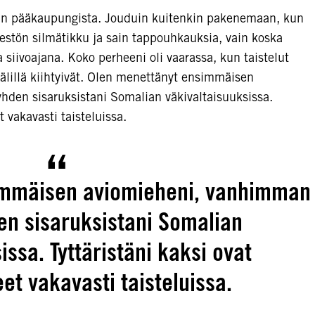
an pääkaupungista. Jouduin kuitenkin pakenemaan, kun
jestön silmätikku ja sain tappouhkauksia, vain koska
 siivoajana. Koko perheeni oli vaarassa, kun taistelut
älillä kiihtyivät. Olen menettänyt ensimmäisen
hden sisaruksistani Somalian väkivaltaisuuksissa.
 vakavasti taisteluissa.
immäisen aviomieheni, vanhimman
en sisaruksistani Somalian
issa. Tyttäristäni kaksi ovat
et vakavasti taisteluissa.