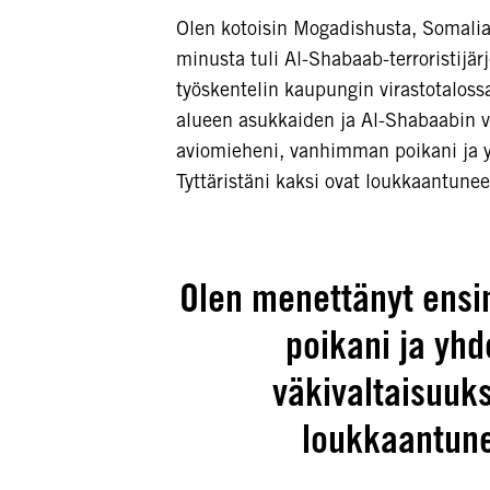
Olen kotoisin Mogadishusta, Somali
minusta tuli Al-Shabaab-terroristijär
työskentelin kaupungin virastotalossa
alueen asukkaiden ja Al-Shabaabin v
aviomieheni, vanhimman poikani ja y
Tyttäristäni kaksi ovat loukkaantuneet
Olen menettänyt ens
poikani ja yhd
väkivaltaisuuks
loukkaantune