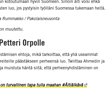
tun kotoutumaan hyvin Suomeen. Silloin äiti voisi ehkä
ten luo, jos pystyisin työlläni Suomessa tukemaan heitä.
a Rummakko / Pakolaisneuvonta
on muutettu.
 Petteri Orpolle
istämisen ehtoja, mikä tarkoittaa, että yhä useammat
 reiteille päästäkseen perheensä luo. Twiittaa Ahmedin ja
 ja muistuta häntä siitä, että perheenyhdistäminen on
n turvallinen tapa tulla maahan #ÄitiäIkävä