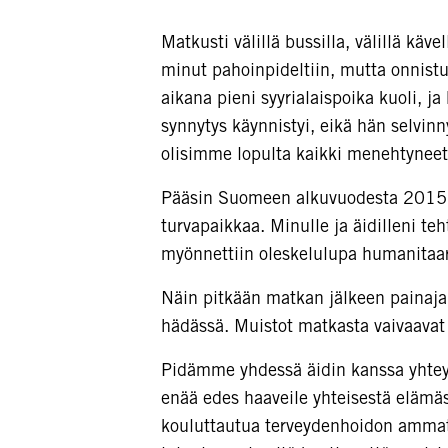
Matkusti välillä bussilla, välillä käv
minut pahoinpideltiin, mutta onnist
aikana pieni syyrialaispoika kuoli, 
synnytys käynnistyi, eikä hän selvinn
olisimme lopulta kaikki menehtynee
Pääsin Suomeen alkuvuodesta 2015.
turvapaikkaa. Minulle ja äidilleni te
myönnettiin oleskelulupa humanitaar
Näin pitkään matkan jälkeen painajai
hädässä. Muistot matkasta vaivaavat
Pidämme yhdessä äidin kanssa yhtey
enää edes haaveile yhteisestä elämä
kouluttautua terveydenhoidon ammatti