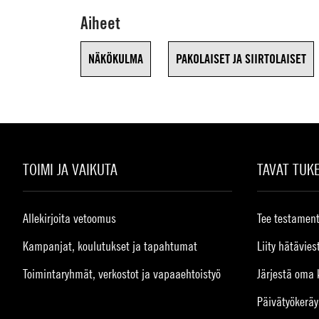
Aiheet
NÄKÖKULMA
PAKOLAISET JA SIIRTOLAISET
TOIMI JA VAIKUTA
TAVAT TUK
Allekirjoita vetoomus
Tee testament
Kampanjat, koulutukset ja tapahtumat
Liity hätävies
Toimintaryhmät, verkostot ja vapaaehtoistyö
Järjestä oma 
Päivätyökeräy