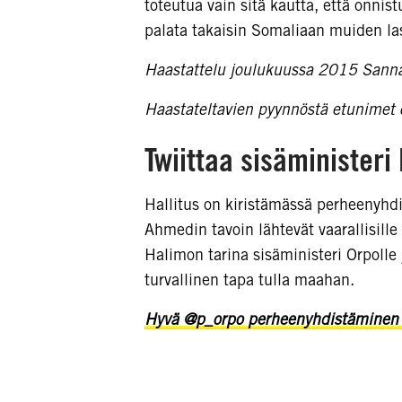
toteutua vain sitä kautta, että onnis
palata takaisin Somaliaan muiden las
Haastattelu joulukuussa 2015 Sann
Haastateltavien pyynnöstä etunimet 
Twiittaa sisäministeri
Hallitus on kiristämässä perheenyhd
Ahmedin tavoin lähtevät vaarallisille
Halimon tarina sisäministeri Orpolle
turvallinen tapa tulla maahan.
Hyvä @p_orpo perheenyhdistäminen o