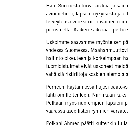
Hain Suomesta turvapaikkaa ja sain 
aviomieheni, lapseni nykyisestä ja ede
terveytensä vuoksi riippuvainen min
perusteella. Kaiken kaikkiaan perhe
Uskoimme saavamme myönteisen pää
yhdessä Suomessa. Maahanmuuttoviras
hallinto-oikeuteen ja korkeimpaan ha
tuomioistuimet eivät uskoneet meidän
vähäisiä ristiriitoja koskien aiempia 
Perheeni käytännössä hajosi päätöks
lähti omille teilleen. Niin ikään kaksi
Pelkään myös nuorempien lapsieni pu
vaarassa aseellisten ryhmien värvätes
Poikani Ahmed päätti kuitenkin tulla