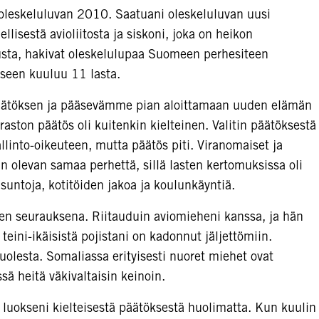
oleskeluluvan 2010. Saatuani oleskeluluvan uusi
llisestä avioliitosta ja siskoni, joka on heikon
usta, hakivat oleskelulupaa Suomeen perhesiteen
eseen kuuluu 11 lasta.
töksen ja pääsevämme pian aloittamaan uuden elämän
ton päätös oli kuitenkin kielteinen. Valitin päätöksestä
llinto-oikeuteen, mutta päätös piti. Viranomaiset ja
 olevan samaa perhettä, sillä lasten kertomuksissa oli
asuntoja, kotitöiden jakoa ja koulunkäyntiä.
en seurauksena. Riitauduin aviomieheni kanssa, ja hän
 teini-ikäisistä pojistani on kadonnut jäljettömiin.
olesta. Somaliassa erityisesti nuoret miehet ovat
sä heitä väkivaltaisin keinoin.
 luokseni kielteisestä päätöksestä huolimatta. Kun kuulin