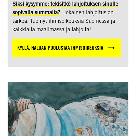
Siksi kysymme: tekisitkö lahjoituksen sinulle
sopivalla summalla?
Jokainen lahjoitus on
tärkeä. Tue nyt ihmisoikeuksia Suomessa ja
kaikkialla maailmassa ja lahjoita!
KYLLÄ, HALUAN PUOLUSTAA IHMISOIKEUKSIA
Onko
hallittua
maahanmuuttoa
tarjolla
muille
kuin