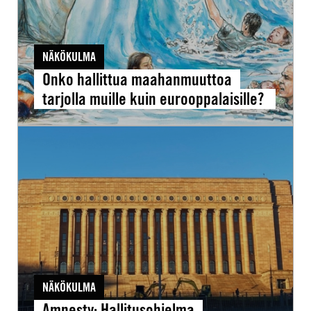
eurooppalaisille?
NÄKÖKULMA
Onko hallittua maahanmuuttoa
tarjolla muille kuin eurooppalaisille?
Amnesty:
Hallitusohjelma
ihmisoikeuksien
näkökulmasta
heikko
ja
ristiriitainen
NÄKÖKULMA
Amnesty: Hallitusohjelma