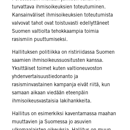
turvattava ihmisoikeuksien toteutuminen.
Kansainväliset ihmisoikeuksien toteutumista
valvovat tahot ovat toistuvasti edellyttäneet
Suomen valtiolta tehokkaampia toimia
rasismiin puuttumiseksi.
Hallituksen politiikka on ristiriidassa Suomen
saamien ihmisoikeussuositusten kanssa.
Yksittäiset toimet kuten valtioneuvoston
yhdenvertaisuustiedonanto ja
rasisminvastainen kampanja eivät riitä, kun
samaan aikaan viedään eteenpäin
ihmisoikeusvastaisia lakihankkeita.
Hallitus on esimerkiksi kaventamassa maahan
muuttavien ja Suomessa jo asuvien
ulkomaalaisten oikeuksia. Hallitus on muun