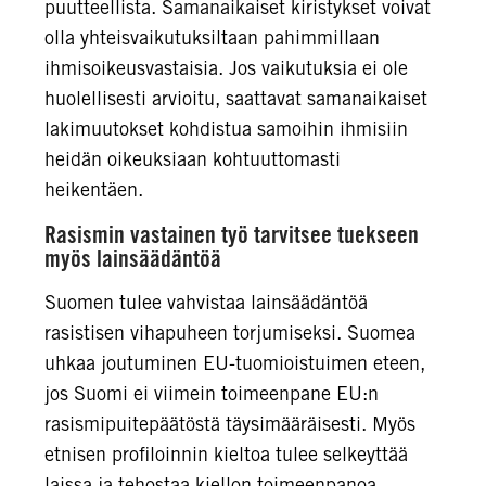
puutteellista. Samanaikaiset kiristykset voivat
olla yhteisvaikutuksiltaan pahimmillaan
ihmisoikeusvastaisia. Jos vaikutuksia ei ole
huolellisesti arvioitu, saattavat samanaikaiset
lakimuutokset kohdistua samoihin ihmisiin
heidän oikeuksiaan kohtuuttomasti
heikentäen.
Rasismin vastainen työ tarvitsee tuekseen
myös lainsäädäntöä
Suomen tulee vahvistaa lainsäädäntöä
rasistisen vihapuheen torjumiseksi. Suomea
uhkaa joutuminen EU-tuomioistuimen eteen,
jos Suomi ei viimein toimeenpane EU:n
rasismipuitepäätöstä täysimääräisesti. Myös
etnisen profiloinnin kieltoa tulee selkeyttää
laissa ja tehostaa kiellon toimeenpanoa.