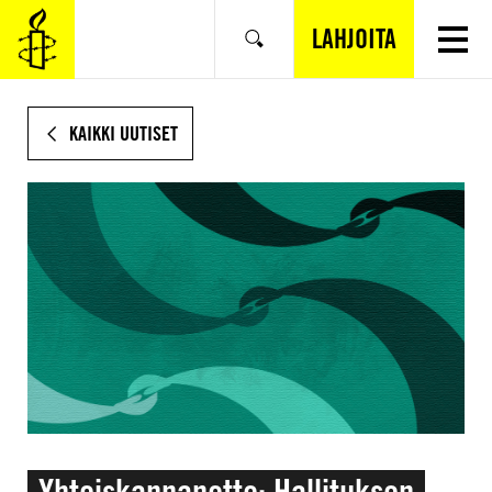
SIIRRY
VARSINAISEEN
LAHJOITA
Hae
SISÄLTÖÖN
KAIKKI UUTISET
Yhteiskannanotto: Hallituksen