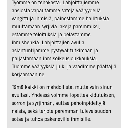
Työmme on tehokasta. Lahjoittajiemme
ansiosta vapautamme satoja vääryydellä
vangittuja ihmisiä, painostamme hallituksia
muuttamaan syrjiviä lakeja paremmiksi,
estämme teloituksia ja pelastamme
ihmishenkiä. Lahjoittajien avulla
asiantuntijamme pystyvät tutkimaan ja
paljastamaan ihmisoikeusloukkauksia.
Tuomme vääryyksiä julki ja vaadimme päättäjiä
korjaamaan ne.
Tämä kaikki on mahdollista, mutta vain sinun
avullasi. Yhdessä voimme lopettaa kidutuksen,
sorron ja syrjinnän, auttaa pahoinpideltyjä
naisia, sekä tarjota paremman tulevaisuuden
sotaa ja tuhoa pakeneville ihmisille.