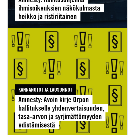
ihmisoikeuksien näkökulmasta
heikko ja ristiriitainen
Amnesty:
Avoin
kirje
Orpon
hallitukselle
yhdenvertaisuuden,
tasa-
KANNANOTOT JA LAUSUNNOT
arvon
Amnesty: Avoin kirje Orpon
ja
hallitukselle yhdenvertaisuuden,
syrjimättömyyden
tasa-arvon ja syrjimättömyyden
edistämisestä
edistämisestä