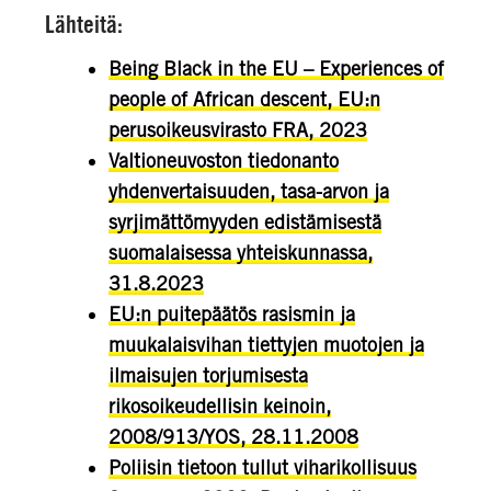
Lähteitä:
Being Black in the EU – Experiences of
people of African descent, EU:n
perusoikeusvirasto FRA, 2023
Valtioneuvoston tiedonanto
yhdenvertaisuuden, tasa-arvon ja
syrjimättömyyden edistämisestä
suomalaisessa yhteiskunnassa,
31.8.2023
EU:n puitepäätös rasismin ja
muukalaisvihan tiettyjen muotojen ja
ilmaisujen torjumisesta
rikosoikeudellisin keinoin,
2008/913/YOS, 28.11.2008
Poliisin tietoon tullut viharikollisuus