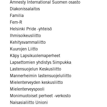
Amnesty International Suomen osasto
Diakonissalaitos
Familia
Fem-R
Helsinki Pride -yhteisö
Ihmisoikeusliitto
Kehitysvammaliitto
Kuurojen Liitto
Käpy Lapsikuolemaperheet
Lapsettomien yhdistys Simpukka
Lastensuojelun Keskusliitto
Mannerheimin lastensuojeluliitto
Mielenterveyden keskusliitto
Mielenterveyspooli
Monimuotoiset perheet -verkosto
Naisasialiitto Unioni