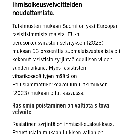
ihmisoikeusvelvoitteiden
noudattamista.
Tutkimusten mukaan Suomi on yksi Euroopan
rasistisimmista maista. EU:n
perusoikeusviraston selvityksen (2023)
mukaan 63 prosenttia suomalaisvastaajista oli
kokenut rasistista syrjintää edellisen viiden
vuoden aikana. Myös rasististen
viharikosepäilyjen määrä on
Poliisiammattikorkeakoulun tutkimuksen
(2023) mukaan ollut kasvussa.
Rasismin poistaminen on valtiota sitova
velvoite
Rasistinen syrjintä on ihmisoikeusloukkaus.
Perustuslain mukaan julkisen vallan on