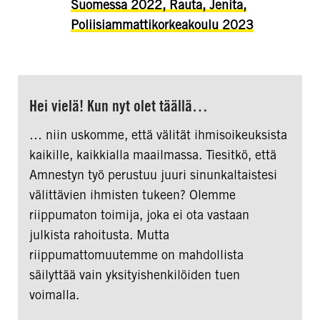
Suomessa 2022, Rauta, Jenita,
Poliisiammattikorkeakoulu 2023
Hei vielä! Kun nyt olet täällä…
… niin uskomme, että välität ihmisoikeuksista
kaikille, kaikkialla maailmassa. Tiesitkö, että
Amnestyn työ perustuu juuri sinunkaltaistesi
välittävien ihmisten tukeen? Olemme
riippumaton toimija, joka ei ota vastaan
julkista rahoitusta. Mutta
riippumattomuutemme on mahdollista
säilyttää vain yksityishenkilöiden tuen
voimalla.