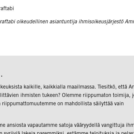
aftabi
aftabi oikeudellinen asiantuntija ihmisoikeusjärjestö Am
ä…
keuksista kaikille, kaikkialla maailmassa. Tiesitkö, että 
välittävien ihmisten tukeen? Olemme riippumaton toimija, j
ta riippumattomuutemme on mahdollista säilyttää vain
e ansiosta vapautamme satoja vääryydellä vangittuja ihm
syrjiviä lakeja paremmiksi, estämme teloituksia ja pel