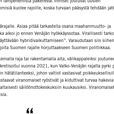
ton lämpenemistä pakenevat ihmiset joutuvat uusien
misiä kuolee rajoille, koska turvaan pääsystä tehdään jat
rajalle. Asiaa pitää tarkastella osana maahanmuutto- ja
oka alkoi jo ennen Venäjän hyökkäyssotaa. Virallisesti tark
äyttävään hybridivaikuttamiseen”. Varaudutaan siis siihen
kijoita Suomen rajalle horjuttaakseen Suomen politiikkaa.
emalla raja tai rakentamalla aita, välikappaleiksi joutune
kretisoitui vuonna 2021, kun Valko-Venäjän rajalta pyrki 
 hätätilanteeksi, johon valtiot vastasivat poikkeuksellisil
staavat viranomaiset ryöstivät ja kiduttivat turvaa hakevia
ivaltaisesti säilöönottokeskuksiin kuukausiksi. Viranomaiset
sia.