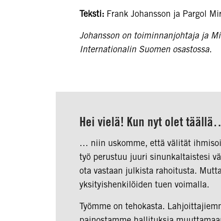
Teksti:
Frank Johansson ja Pargol Mir
Johansson on toiminnanjohtaja ja Mir
Internationalin Suomen osastossa.
Hei vielä! Kun nyt olet tääll
… niin uskomme, että välität ihmisoi
työ perustuu juuri sinunkaltaistesi 
ota vastaan julkista rahoitusta. Mut
yksityishenkilöiden tuen voimalla.
Työmme on tehokasta. Lahjoittajiemm
painostamme hallituksia muuttamaan 