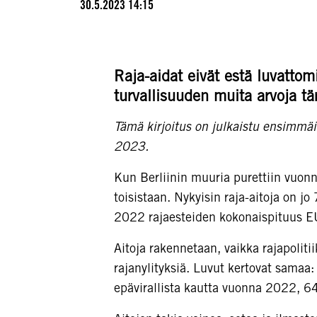
30.5.2023 14:15
Raja-aidat eivät estä luvattom
turvallisuuden muita arvoja t
Tämä kirjoitus on julkaistu ensimmä
2023.
Kun Berliinin muuria purettiin vuonn
toisistaan. Nykyisin raja-aitoja on j
2022 rajaesteiden kokonaispituus EU:
Aitoja rakennetaan, vaikka rajapoliti
rajanylityksiä. Luvut kertovat samaa:
epävirallista kautta vuonna 2022, 