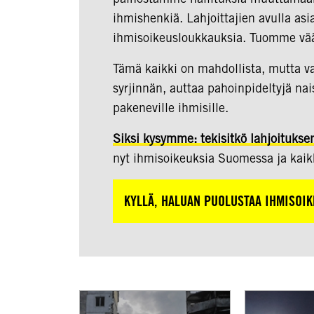
ihmishenkiä. Lahjoittajien avulla a
ihmisoikeusloukkauksia. Tuomme väär
Tämä kaikki on mahdollista, mutta va
syrjinnän, auttaa pahoinpideltyjä na
pakeneville ihmisille.
Siksi kysymme: tekisitkö lahjoitukse
nyt ihmisoikeuksia Suomessa ja kaikk
KYLLÄ, HALUAN PUOLUSTAA IHMISOIK
Venäjän
Raja-