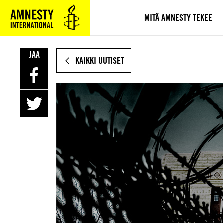
SIIRRY
VARSINAISEEN
MITÄ AMNESTY TEKEE
SISÄLTÖÖN
JAA
KAIKKI UUTISET