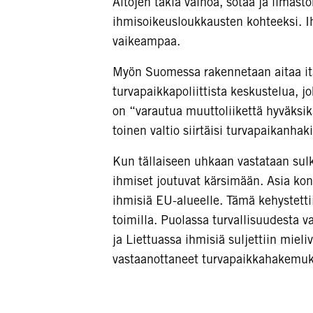
Aitojen takia vainoa, sotaa ja ilmas
ihmisoikeusloukkausten kohteeksi. Ih
vaikeampaa.
Myön Suomessa rakennetaan aitaa itä
turvapaikkapoliittista keskustelua, j
on “varautua muuttoliikettä hyväksik
toinen valtio siirtäisi turvapaikanha
Kun tällaiseen uhkaan vastataan sulk
ihmiset joutuvat kärsimään. Asia kon
ihmisiä EU-alueelle. Tämä kehystettiin
toimilla. Puolassa turvallisuudesta va
ja Liettuassa ihmisiä suljettiin miel
vastaanottaneet turvapaikkahakemuk