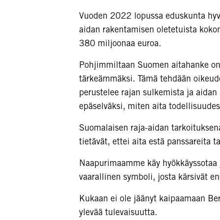
Vuoden 2022 lopussa eduskunta hyväks
aidan rakentamisen oletetuista koko
380 miljoonaa euroa.
Pohjimmiltaan Suomen aitahanke on os
tärkeämmäksi. Tämä tehdään oikeude
perustelee rajan sulkemista ja aidan
epäselväksi, miten aita todellisuudess
Suomalaisen raja-aidan tarkoituksena
tietävät, ettei aita estä panssareita t
Naapurimaamme käy hyökkäyssotaa ja s
vaarallinen symboli, josta kärsivät en
Kukaan ei ole jäänyt kaipaamaan Berl
ylevää tulevaisuutta.