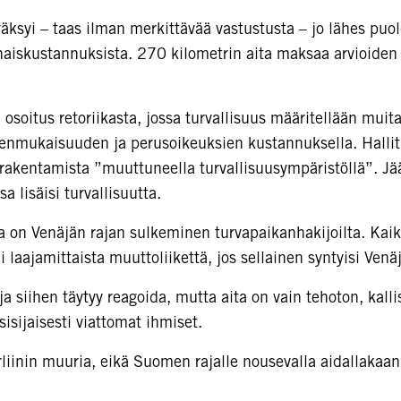
yi – taas ilman merkittävää vastustusta – jo lähes puole
naiskustannuksista. 270 kilometrin aita maksaa arvioide
oitus retoriikasta, jossa turvallisuus määritellään muita
nmukaisuuden ja perusoikeuksien kustannuksella. Halli
 rakentamista ”muuttuneella turvallisuusympäristöllä”. Jä
a lisäisi turvallisuutta.
 on Venäjän rajan sulkeminen turvapaikanhakijoilta. Kaik
ai laajamittaista muuttoliikettä, jos sellainen syntyisi Venäj
iihen täytyy reagoida, mutta aita on vain tehoton, kallis
sisijaisesti viattomat ihmiset.
iinin muuria, eikä Suomen rajalle nousevalla aidallakaan