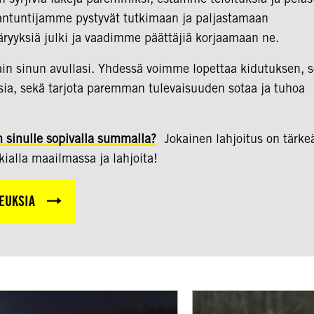
siantuntijamme pystyvät tutkimaan ja paljastamaan
yyksiä julki ja vaadimme päättäjiä korjaamaan ne.
in sinun avullasi. Yhdessä voimme lopettaa kidutuksen, s
isia, sekä tarjota paremman tulevaisuuden sotaa ja tuhoa
n sinulle sopivalla summalla?
Jokainen lahjoitus on tärke
ialla maailmassa ja lahjoita!
EUKSIA
Sanoilla