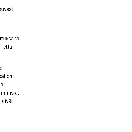
kuvasti
oituksena
, että
et
paljon
la
 ihmisiä,
 eivät