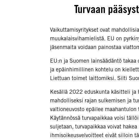
Turvaan pääsyst
Vaikuttamisyritykset ovat mahdollisi
muukalaisvihamielistä. EU on pyrkiny
jäsenmaita voidaan painostaa viattom
EU:n ja Suomen lainsäädäntö takaa 
ja epäinhimillinen kohtelu on kielle
Liettuan toimet laittomiksi. Silti S
Kesällä 2022 eduskunta käsitteli ja 
mahdolliseksi rajan sulkemisen ja t
valtioneuvosto epäilee maahantulon t
Käytännössä turvapaikkaa voisi tällö
suljetaan, turvapaikkaa voivat hakea
ihmisoikeusvelvoitteet eivät silloin tä