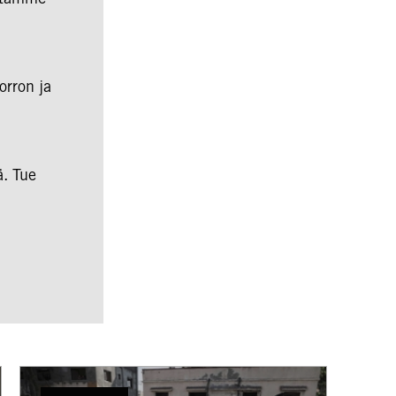
orron ja
ä. Tue
Amnestyn