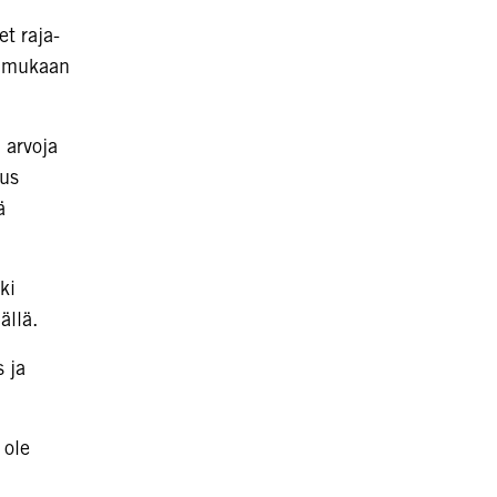
t raja-
n mukaan
 arvoja
tus
ä
ki
ällä.
 ja
 ole