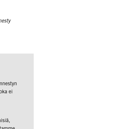
nesty
Amnestyn
oka ei
isiä,
astamme