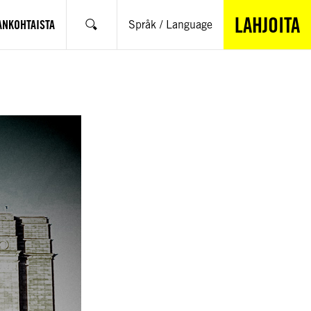
LAHJOITA
ANKOHTAISTA
Språk / Language
Hae