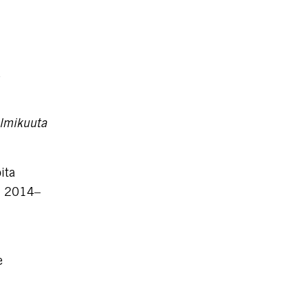
elmikuuta
ita
na 2014–
e