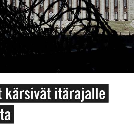
 kärsivät itärajalle
ta