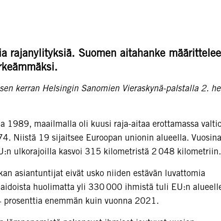
ia rajanylityksiä. Suomen aitahanke määrittelee
ärkeämmäksi.
isen kerran Helsingin Sanomien Vieraskynä-palstalla 2. h
a 1989, maailmalla oli kuusi raja-aitaa erottamassa valtio
o 74. Niistä 19 sijaitsee Euroopan unionin alueella. Vuosi
n ulkorajoilla kasvoi 315 kilometristä 2 048 kilometriin.
ikan asiantuntijat eivät usko niiden estävän luvattomia
 aidoista huolimatta yli 330 000 ihmistä tuli EU:n alueell
64 prosenttia enemmän kuin vuonna 2021.