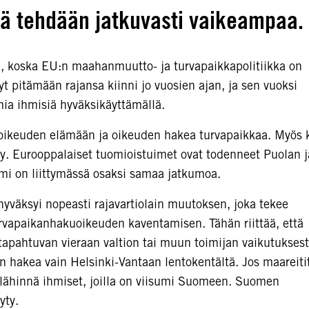
ä tehdään jatkuvasti vaikeampaa.
a, koska EU:n maahanmuutto- ja turvapaikkapolitiikka on
t pitämään rajansa kiinni jo vuosien ajan, ja sen vuoksi
ia ihmisiä hyväksikäyttämällä.
oikeuden elämään ja oikeuden hakea turvapaikkaa. Myös 
tty. Eurooppalaiset tuomioistuimet ovat todenneet Puolan j
uomi on liittymässä osaksi samaa jatkumoa.
hyväksyi nopeasti rajavartiolain muutoksen, joka tekee
urvapaikanhakuoikeuden kaventamisen. Tähän riittää, että
apahtuvan vieraan valtion tai muun toimijan vaikutuksest
in hakea vain Helsinki-Vantaan lentokentältä. Jos maareiti
 lähinnä ihmiset, joilla on viisumi Suomeen. Suomen
yty.