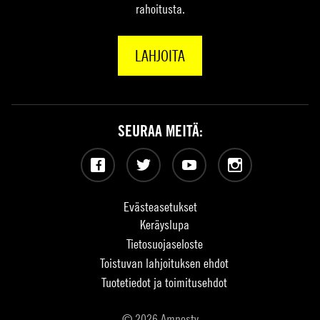
rahoitusta.
LAHJOITA
SEURAA MEITÄ:
Facebook
Twitter
YouTube
Instagram
Evästeasetukset
Keräyslupa
Tietosuojaseloste
Toistuvan lahjoituksen ehdot
Tuotetiedot ja toimitusehdot
© 2026 Amnesty