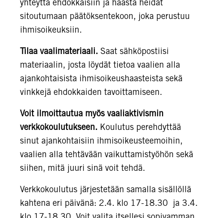
yhteyttä ehdokkaisiin ja haasta heidät
sitoutumaan päätöksentekoon, joka perustuu
ihmisoikeuksiin.
Tilaa vaalimateriaali.
Saat sähköpostiisi
materiaalin, josta löydät tietoa vaalien alla
ajankohtaisista ihmisoikeushaasteista sekä
vinkkejä ehdokkaiden tavoittamiseen.
Voit ilmoittautua myös vaaliaktivismin
verkkokoulutukseen.
Koulutus perehdyttää
sinut ajankohtaisiin ihmisoikeusteemoihin,
vaalien alla tehtävään vaikuttamistyöhön sekä
siihen, mitä juuri sinä voit tehdä.
Verkkokoulutus järjestetään samalla sisällöllä
kahtena eri päivänä: 2.4. klo 17-18.30 ja 3.4.
klo 17-18.30. Voit valita itsellesi sopivamman