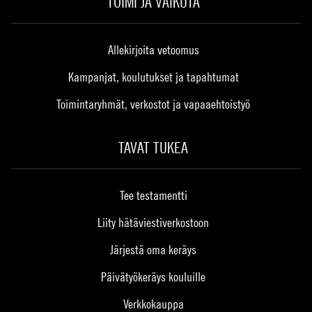
TOIMI JA VAIKUTA
Allekirjoita vetoomus
Kampanjat, koulutukset ja tapahtumat
Toimintaryhmät, verkostot ja vapaaehtoistyö
TAVAT TUKEA
Tee testamentti
Liity hätäviestiverkostoon
Järjestä oma keräys
Päivätyökeräys kouluille
Verkkokauppa