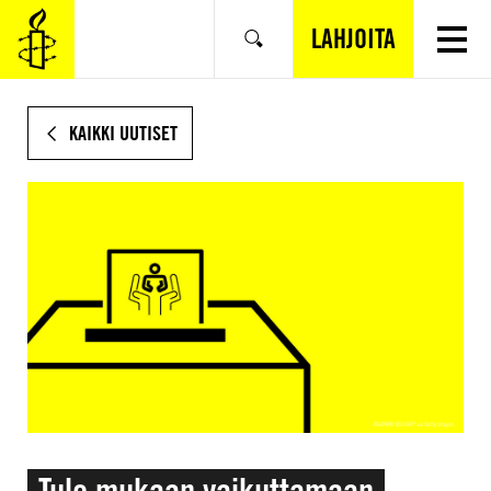
SIIRRY
VARSINAISEEN
LAHJOITA
Hae
SISÄLTÖÖN
KAIKKI UUTISET
Tule mukaan vaikuttamaan