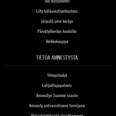
Tee testamentti
Liity hätäviestiverkostoon
Järjestä oma keräys
Päivätyökeräys kouluille
Verkkokauppa
TIETOA AMNESTYSTA
Yhteystiedot
Lahjoittajapalvelu
Amnestyn Suomen osasto
Amnesty antirasistisena toimijana
Väärinkäytöksistä ilmoittaminen