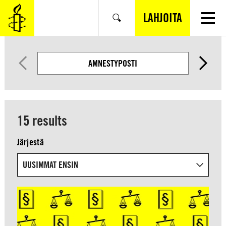
SIIRRY
VARSINAISEEN
LAHJOITA
Hae
SISÄLTÖÖN
AMNESTYPOSTI
15 results
Järjestä