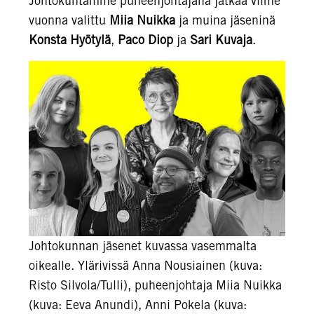
Johtokuntamme puheenjohtajana jatkaa viime
vuonna valittu
Miia Nuikka
ja muina jäseninä
Konsta Hyötylä
,
Paco Diop
ja
Sari Kuvaja
.
Johtokunnan jäsenet kuvassa vasemmalta
oikealle. Ylärivissä Anna Nousiainen (kuva:
Risto Silvola/Tulli), puheenjohtaja Miia Nuikka
(kuva: Eeva Anundi), Anni Pokela (kuva: