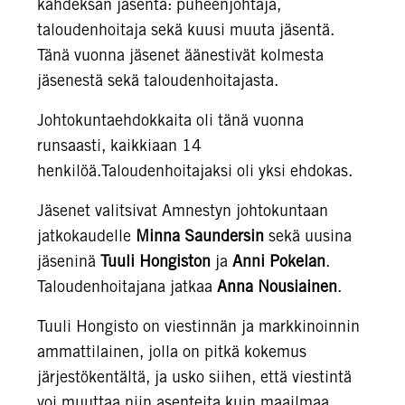
kahdeksan jäsentä: puheenjohtaja,
taloudenhoitaja sekä kuusi muuta jäsentä.
Tänä vuonna jäsenet äänestivät kolmesta
jäsenestä sekä taloudenhoitajasta.
Johtokuntaehdokkaita oli tänä vuonna
runsaasti, kaikkiaan 14
henkilöä.Taloudenhoitajaksi oli yksi ehdokas.
Jäsenet valitsivat Amnestyn johtokuntaan
jatkokaudelle
Minn
a Saundersin
sekä uusina
jäseninä
Tuuli Hongiston
ja
Anni Pokelan
.
Taloudenhoitajana jatkaa
Anna Nousiainen
.
Tuuli Hongisto on viestinnän ja markkinoinnin
ammattilainen, jolla on pitkä kokemus
järjestökentältä, ja usko siihen, että viestintä
voi muuttaa niin asenteita kuin maailmaa