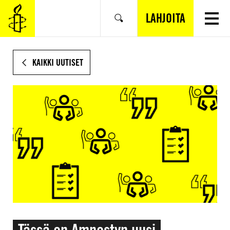
SIIRRY
VARSINAISEEN
LAHJOITA
Hae
SISÄLTÖÖN
KAIKKI UUTISET
Tässä on Amnestyn uusi