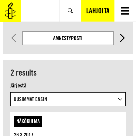
SIIRRY
VARSINAISEEN
LAHJOITA
Hae
SISÄLTÖÖN
AMNESTYPOSTI
2 results
Järjestä
NÄKÖKULMA
26.3.2017