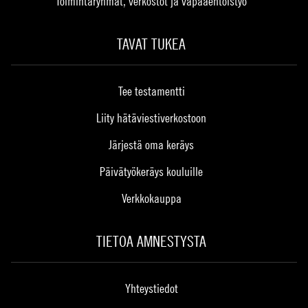
Toimintaryhmät, verkostot ja vapaaehtoistyö
TAVAT TUKEA
Tee testamentti
Liity hätäviestiverkostoon
Järjestä oma keräys
Päivätyökeräys kouluille
Verkkokauppa
TIETOA AMNESTYSTA
Yhteystiedot