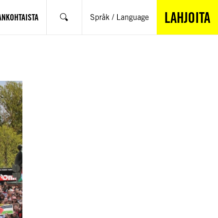
LAHJOITA
ANKOHTAISTA
Språk / Language
Hae