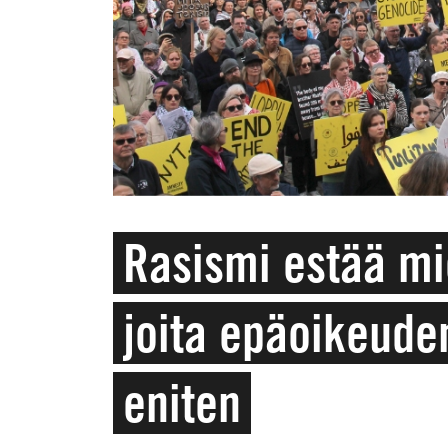
Rasismi estää mi
joita epäoikeud
eniten