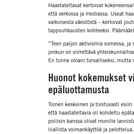
Haastateltavat kertoivat kokeneensa
että verkossa ja mediassa. Useat haas
valkoisesta väestöstä – kertoivat jo
tappouhkausten kohteeksi. Päämäärä
”Teen paljon aktivismia somessa, ja 
jonkun on siirrettävä yhteiskunnallis
En tunne oloani turvalliseksi, mutta m
Huonot kokemukset vi
epäluottamusta
Toinen keskeinen ja toistuvasti esiin 
että haastateltavia oli kohdeltu epä
poliisin kanssa olivat monille lannist
liiallista voimankäyttöä ja pelottelua