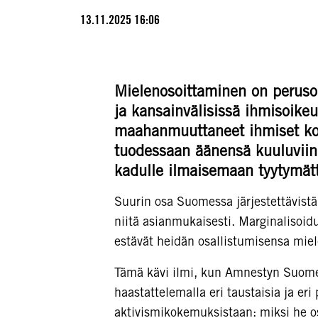
13.11.2025 16:06
Mielenosoittaminen
on
peruso
ja kansainvälisissä ihmisoik
maahanmuutta
neet
ihmiset ko
tuodessaan äänensä kuuluviin
kadulle
ilmaisemaan tyytymät
Suurin osa Suomessa järjestettävistä
niitä asianmukaisesti. Marginalisoidut
estävät heidän osallistumisensa miel
Tämä kävi ilmi, kun Amnestyn Suomen 
haastattelemalla eri taustaisia ja er
aktivismikokemuksistaan: miksi he osa