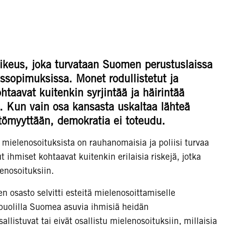
ikeu
s
, joka turvataan Suomen perustuslaissa
eussopimuksissa.
Monet
rodullistetut
ja
htaavat kuitenkin syrjintää
ja
häirintää
. Kun vain osa kansasta uskaltaa
lähteä
tömyyttään
, demokratia ei toteudu.
 mielenosoituksista on rauhanomaisia ja poliisi turvaa
 ihmiset kohtaavat kuitenkin erilaisia riskejä, jotka
enosoituksiin.
osasto selvitti esteitä mielenosoittamiselle
i puolilla Suomea asuvia ihmisiä heidän
llistuvat tai eivät osallistu mielenosoituksiin, millaisia