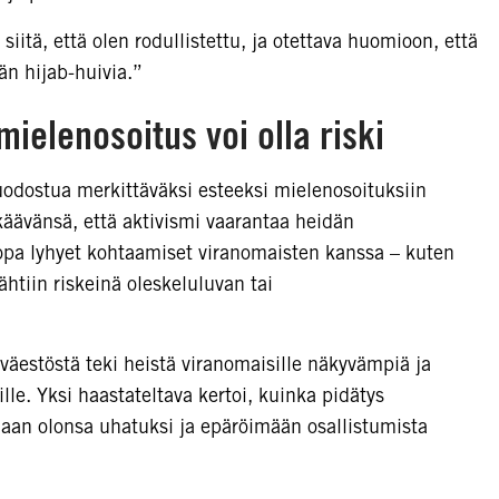
iitä, että olen rodullistettu, ja otettava huomioon, että
än hijab-huivia.”
elenosoitus voi olla riski
dostua merkittäväksi esteeksi mielenosoituksiin
käävänsä, että aktivismi vaarantaa heidän
pa lyhyet kohtaamiset viranomaisten kanssa – kuten
ähtiin riskeinä oleskeluluvan tai
väestöstä teki heistä viranomaisille näkyvämpiä ja
ille. Yksi haastateltava kertoi, kuinka pidätys
aan olonsa uhatuksi ja epäröimään osallistumista