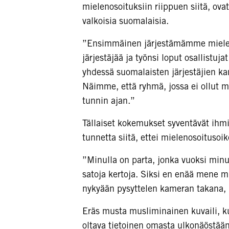
mielenosoituksiin riippuen siitä, ova
valkoisia suomalaisia.
”Ensimmäinen järjestämämme mielenoso
järjestäjää ja työnsi loput osallistuj
yhdessä suomalaisten järjestäjien
Näimme, että ryhmä, jossa ei ollut 
tunnin ajan.”
Tällaiset kokemukset syventävät ihm
tunnetta siitä, ettei mielenosoitusoik
”Minulla on parta, jonka vuoksi minu
satoja kertoja. Siksi en enää mene mi
nykyään pysyttelen kameran takana, 
Eräs musta musliminainen kuvaili, ku
oltava tietoinen omasta ulkonäöstää