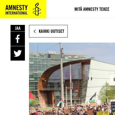
SIIRRY
VARSINAISEEN
MITÄ AMNESTY TEKEE
SISÄLTÖÖN
JAA
KAIKKI UUTISET