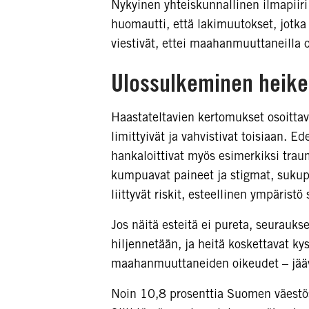
Nykyinen yhteiskunnallinen ilmapiiri
huomautti, että lakimuutokset, jotka
viestivät, ettei maahanmuuttaneilla o
Ulossulkeminen heik
Haastateltavien kertomukset osoittav
limittyivät ja vahvistivat toisiaan. E
hankaloittivat myös esimerkiksi trau
kumpuavat paineet ja stigmat, sukup
liittyvät riskit, esteellinen ympärist
Jos näitä esteitä ei pureta, seurauks
hiljennetään, ja heitä koskettavat k
maahanmuuttaneiden oikeudet – jääv
Noin 10,8 prosenttia Suomen väestö