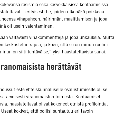
/kokevansa rasismia sekä kasvokkaisissa kohtaamisissa
tateltavat – erityisesti he, joiden ulkonäkö poikkeaa
utuneensa vihapuheen, häirinnän, maalittamisen ja jopa
nä oli usein vaientaminen.
saan valtavasti vihakommentteja ja jopa uhkauksia. Mutta
en keskustelun rajoja, ja koen, että se on minun roolini.
inun on silti tehtävä se,” yksi haastateltavista sanoi.
ranomaisista herättävät
noussut este yhteiskunnalliselle osallistumiselle oli se,
tasa-arvoisesti viranomaisten toimesta. Kohtaamiset
avia: haastateltavat olivat kokeneet etnistä profilointia,
. Useat kokivat, että poliisi suhtautuu eri tavoin