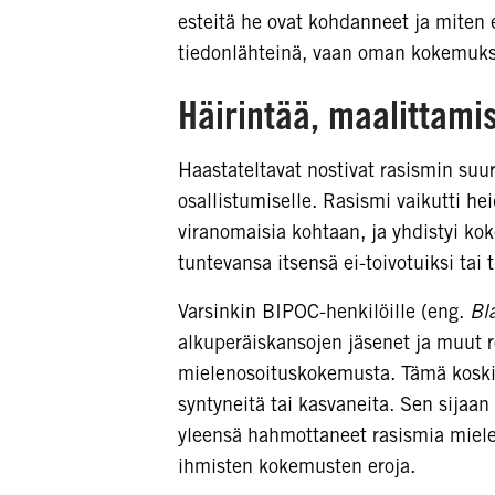
esteitä he ovat kohdanneet ja miten es
tiedonlähteinä, vaan oman kokemukse
Häirintää, maalittami
Haastateltavat nostivat rasismin suu
osallistumiselle. Rasismi vaikutti h
viranomaisia kohtaan, ja yhdistyi ko
tuntevansa itsensä ei-toivotuiksi tai
Varsinkin BIPOC-henkilöille (eng.
Bl
alkuperäiskansojen jäsenet ja muut ro
mielenosoituskokemusta. Tämä koski 
syntyneitä tai kasvaneita. Sen sijaan 
yleensä hahmottaneet rasismia miele
ihmisten kokemusten eroja.