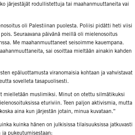
tko järjestäjät rodullistettuja tai maahanmuuttaneita vai
itus oli Palestiinan puolesta. Poliisi pidätti heti viisi
at pois. Seuraavana päivänä meillä oli mielenosoitus
 kanssa. Me maahanmuuttaneet seisoimme kauempana.
maahanmuuttaneita, sai osoittaa mieltään ainakin kahden
isten epäluottamusta viranomaisia kohtaan ja vahvistavat
eutta sovelleta tasapuolisesti.
t mielletään muslimiksi. Minut on otettu silmätikuksi
elenosoituksissa eturiviin. Teen paljon aktivismia, mutta
koska aina kun järjestän jotain, minua kuvataan.”
inka kuinka hänen on julkisissa tilaisuuksissa jatkuvasti
n ja pukeutumisestaan: