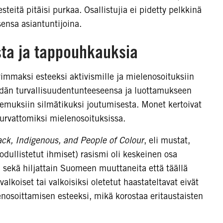
teitä pitäisi purkaa. Osallistujia ei pidetty pelkkinä
nsa asiantuntijoina.
sta ja tappouhkauksia
rimmaksi esteeksi aktivismille ja mielenosoituksiin
eidän turvallisuudentunteeseensa ja luottamukseen
kemuksiin silmätikuksi joutumisesta. Monet kertoivat
 turvattomiksi mielenosoituksissa.
ack, Indigenous, and People of Colour
, eli mustat,
dullistetut ihmiset) rasismi oli keskeinen osa
sekä hiljattain Suomeen muuttaneita että täällä
valkoiset tai valkoisiksi oletetut haastateltavat eivät
nosoittamisen esteeksi, mikä korostaa eritaustaisten