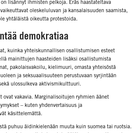
 on lisännyt ihmisten pelkoja. Eräs haastateltava
 vaikeuttavat oleskeluluvan ja kansalaisuuden saamista,
le yhtäläistä oikeutta protestoida.
entää demokratiaa
at, kuinka yhteiskunnallisen osallistumisen esteet
dellä mainittujen haasteiden lisäksi osallistumista
mat, pakolaisvakoilu, kielimuuri, omasta yhteisöstä
uoleen ja seksuaalisuuteen perustuvaan syrjintään
ö sekä ulossulkeva aktivismikulttuuri.
et ovat vakavia. Marginalisoitujen ryhmien äänet
ysymykset – kuten yhdenvertaisuus ja
ät käsittelemättä.
stä puhuu äidinkielenään muuta kuin suomea tai ruotsia.