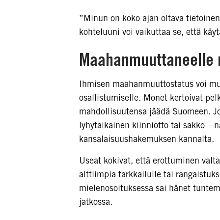
”Minun on koko ajan oltava tietoinen s
kohteluuni voi vaikuttaa se, että käyt
Maahanmuuttaneelle mi
Ihmisen maahanmuuttostatus voi muo
osallistumiselle. Monet kertoivat pel
mahdollisuutensa jäädä Suomeen. Jo
lyhytaikainen kiinniotto tai sakko – n
kansalaisuushakemuksen kannalta.
Useat kokivat, että erottuminen valta
alttiimpia tarkkailulle tai rangaistuks
mielenosoituksessa sai hänet tuntem
jatkossa.