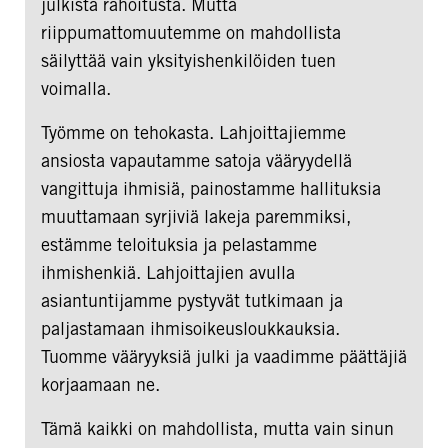
julkista rahoitusta. Mutta
riippumattomuutemme on mahdollista
säilyttää vain yksityishenkilöiden tuen
voimalla.
Työmme on tehokasta. Lahjoittajiemme
ansiosta vapautamme satoja vääryydellä
vangittuja ihmisiä, painostamme hallituksia
muuttamaan syrjiviä lakeja paremmiksi,
estämme teloituksia ja pelastamme
ihmishenkiä. Lahjoittajien avulla
asiantuntijamme pystyvät tutkimaan ja
paljastamaan ihmisoikeusloukkauksia.
Tuomme vääryyksiä julki ja vaadimme päättäjiä
korjaamaan ne.
Tämä kaikki on mahdollista, mutta vain sinun