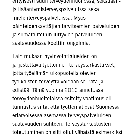
erityisesti suun terveydenhuollossa, seksuaali-
ja lisääntymisterveyspalveluissa sekä
mielenterveyspalveluissa. Myös
päihteidenkäyttäjien tarvitsemien palveluiden
ja silmätauteihin liittyvien palveluiden
saatavuudessa koettiin ongelmia.
Lain mukaan hyvinvointialueiden on
järjestettävä työttömien terveystarkastukset,
jotta työelämän ulkopuolella olevien
työikäisten terveyttä voidaan seurata ja
edistää. Tämä vuonna 2010 annetussa
terveydenhuoltolaissa esitetty vaatimus oli
tunnustus siitä, että työttömät ovat Suomessa
eriarvoisessa asemassa terveyspalveluiden
saatavuuden suhteen. Terveystarkastusten
toteutuminen on silti ollut vähäistä esimerkiksi