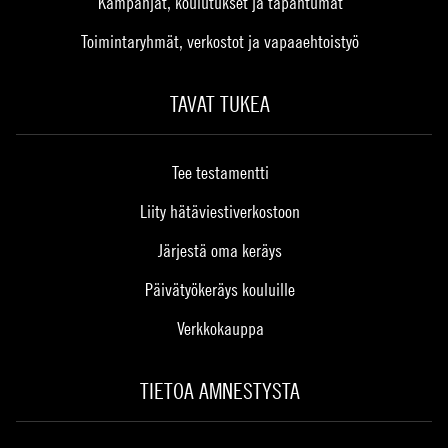
Kampanjat, koulutukset ja tapahtumat
Toimintaryhmät, verkostot ja vapaaehtoistyö
TAVAT TUKEA
Tee testamentti
Liity hätäviestiverkostoon
Järjestä oma keräys
Päivätyökeräys kouluille
Verkkokauppa
TIETOA AMNESTYSTA