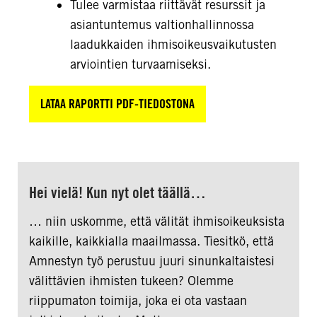
Tulee varmistaa riittävät resurssit ja
asiantuntemus valtionhallinnossa
laadukkaiden ihmisoikeusvaikutusten
arviointien turvaamiseksi.
LATAA RAPORTTI PDF-TIEDOSTONA
Hei vielä! Kun nyt olet täällä…
… niin uskomme, että välität ihmisoikeuksista
kaikille, kaikkialla maailmassa. Tiesitkö, että
Amnestyn työ perustuu juuri sinunkaltaistesi
välittävien ihmisten tukeen? Olemme
riippumaton toimija, joka ei ota vastaan