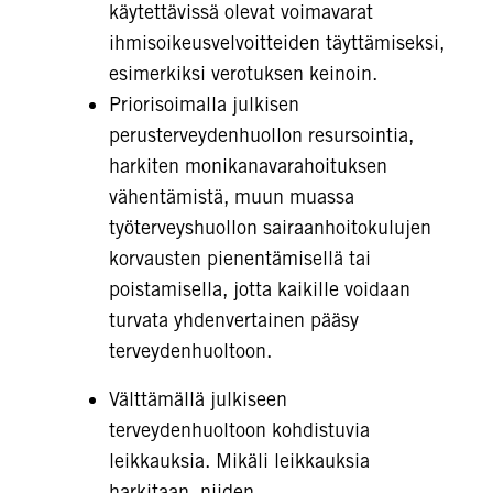
käytettävissä olevat voimavarat
ihmisoikeusvelvoitteiden täyttämiseksi,
esimerkiksi verotuksen keinoin.
Priorisoimalla julkisen
perusterveydenhuollon resursointia,
harkiten monikanavarahoituksen
vähentämistä, muun muassa
työterveyshuollon sairaanhoitokulujen
korvausten pienentämisellä tai
poistamisella, jotta kaikille voidaan
turvata yhdenvertainen pääsy
terveydenhuoltoon.
Välttämällä julkiseen
terveydenhuoltoon kohdistuvia
leikkauksia. Mikäli leikkauksia
harkitaan, niiden