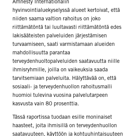
Amnesty Internationalin
hyvinvointialuekyselyssä alueet kertoivat, että
niiden saama valtion rahoitus on joko
riittämätöntä tai luultavasti riittämätöntä edes
lakisääteisten palveluiden järjestämisen
turvaamiseen, saati varmistamaan alueiden
mahdollisuutta parantaa
terveydenhuoltopalveluiden saatavuutta niille
ihmisryhmille, joilla on vaikeuksia saada
tarvitsemiaan palveluita. Hälyttävää on, että
sosiaali- ja terveydenhuollon rahoitusmalli
huomioi tulevina vuosina palvelutarpeen
kasvusta vain 80 prosenttia.
Tässä raportissa tuodaan esille moninaiset
haasteet, joita ihmisillä on terveydenhuollon
saatavuuteen, käyttöön ja kohtuuhintaisuuteen