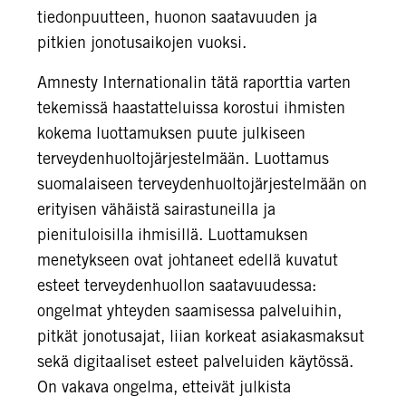
tiedonpuutteen, huonon saatavuuden ja
pitkien jonotusaikojen vuoksi.
Amnesty Internationalin tätä raporttia varten
tekemissä haastatteluissa korostui ihmisten
kokema luottamuksen puute julkiseen
terveydenhuoltojärjestelmään. Luottamus
suomalaiseen terveydenhuoltojärjestelmään on
erityisen vähäistä sairastuneilla ja
pienituloisilla ihmisillä. Luottamuksen
menetykseen ovat johtaneet edellä kuvatut
esteet terveydenhuollon saatavuudessa:
ongelmat yhteyden saamisessa palveluihin,
pitkät jonotusajat, liian korkeat asiakasmaksut
sekä digitaaliset esteet palveluiden käytössä.
On vakava ongelma, etteivät julkista