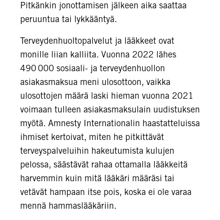
Pitkänkin jonottamisen jälkeen aika saattaa
peruuntua tai lykkääntyä.
Terveydenhuoltopalvelut ja lääkkeet ovat
monille liian kalliita. Vuonna 2022 lähes
490 000 sosiaali- ja terveydenhuollon
asiakasmaksua meni ulosottoon, vaikka
ulosottojen määrä laski hieman vuonna 2021
voimaan tulleen asiakasmaksulain uudistuksen
myötä. Amnesty Internationalin haastatteluissa
ihmiset kertoivat, miten he pitkittävät
terveyspalveluihin hakeutumista kulujen
pelossa, säästävät rahaa ottamalla lääkkeitä
harvemmin kuin mitä lääkäri määräsi tai
vetävät hampaan itse pois, koska ei ole varaa
mennä hammaslääkäriin.