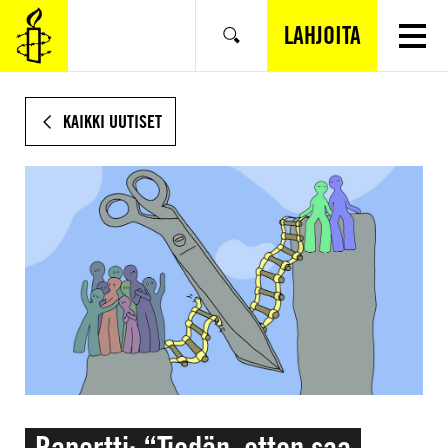
SIIRRY
VARSINAISEEN
LAHJOITA
Hae
SISÄLTÖÖN
KAIKKI UUTISET
Raportti: “Tiedän, etten saa