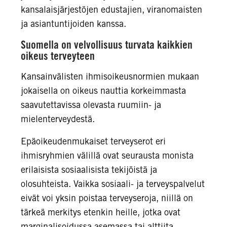
kansalaisjärjestöjen edustajien, viranomaisten
ja asiantuntijoiden kanssa.
Suomella on velvollisuus turvata kaikkien
oikeus terveyteen
Kansainvälisten ihmisoikeusnormien mukaan
jokaisella on oikeus nauttia korkeimmasta
saavutettavissa olevasta ruumiin- ja
mielenterveydestä.
Epäoikeudenmukaiset terveyserot eri
ihmisryhmien välillä ovat seurausta monista
erilaisista sosiaalisista tekijöistä ja
olosuhteista. Vaikka sosiaali- ja terveyspalvelut
eivät voi yksin poistaa terveyseroja, niillä on
tärkeä merkitys etenkin heille, jotka ovat
marginalisoidussa asemassa tai alttiita