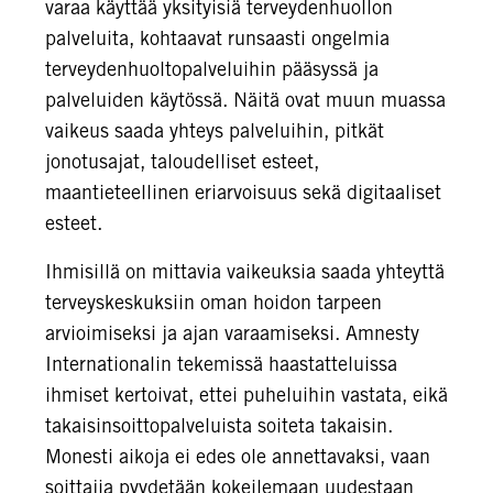
varaa käyttää yksityisiä terveydenhuollon
palveluita, kohtaavat runsaasti ongelmia
terveydenhuoltopalveluihin pääsyssä ja
palveluiden käytössä. Näitä ovat muun muassa
vaikeus saada yhteys palveluihin, pitkät
jonotusajat, taloudelliset esteet,
maantieteellinen eriarvoisuus sekä digitaaliset
esteet.
Ihmisillä on mittavia vaikeuksia saada yhteyttä
terveyskeskuksiin oman hoidon tarpeen
arvioimiseksi ja ajan varaamiseksi. Amnesty
Internationalin tekemissä haastatteluissa
ihmiset kertoivat, ettei puheluihin vastata, eikä
takaisinsoittopalveluista soiteta takaisin.
Monesti aikoja ei edes ole annettavaksi, vaan
soittajia pyydetään kokeilemaan uudestaan