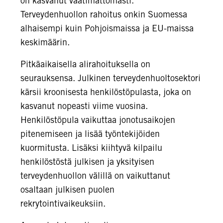
on kasvanut vaatimattomasti.
Terveydenhuollon rahoitus onkin Suomessa
alhaisempi kuin Pohjoismaissa ja EU-maissa
keskimäärin.
Pitkäaikaisella alirahoituksella on
seurauksensa. Julkinen terveydenhuoltosektori
kärsii kroonisesta henkilöstöpulasta, joka on
kasvanut nopeasti viime vuosina.
Henkilöstöpula vaikuttaa jonotusaikojen
pitenemiseen ja lisää työntekijöiden
kuormitusta. Lisäksi kiihtyvä kilpailu
henkilöstöstä julkisen ja yksityisen
terveydenhuollon välillä on vaikuttanut
osaltaan julkisen puolen
rekrytointivaikeuksiin.