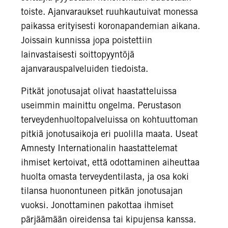
toiste. Ajanvaraukset ruuhkautuivat monessa
paikassa erityisesti koronapandemian aikana.
Joissain kunnissa jopa poistettiin
lainvastaisesti soittopyyntöjä
ajanvarauspalveluiden tiedoista.
Pitkät jonotusajat olivat haastatteluissa
useimmin mainittu ongelma. Perustason
terveydenhuoltopalveluissa on kohtuuttoman
pitkiä jonotusaikoja eri puolilla maata. Useat
Amnesty Internationalin haastattelemat
ihmiset kertoivat, että odottaminen aiheuttaa
huolta omasta terveydentilasta, ja osa koki
tilansa huonontuneen pitkän jonotusajan
vuoksi. Jonottaminen pakottaa ihmiset
pärjäämään oireidensa tai kipujensa kanssa.