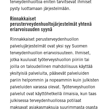
terveydenhuoltoa eniten tarvitsevat ihmiset
pysty luottamaan järjestelmään.
Rinnakkaiset
perusterveydenhuoltojärjestelmät yhtenä
eriarvoisuuden syynä
Rinnakkaiset perusterveydenhuollon
palvelujärjestelmät ovat yksi syy Suomen
terveydenhuollon eriarvoisuuteen. Ihmiset,
jotka kuuluvat työterveyshuollon piiriin tai
joilla on taloudellinen mahdollisuus käyttää
yksityisiä palveluita, pääsevät palveluiden
pariin helpommin ja nopeammin kuin julkisten
palveluiden varassa olevat. Työterveyshuollon
palvelut ovat käyttöhetkellä ilmaisia, kun taas
julkisessa terveydenhuollossa potilaat
maksavat asiakasmaksuja suurimmasta osasta