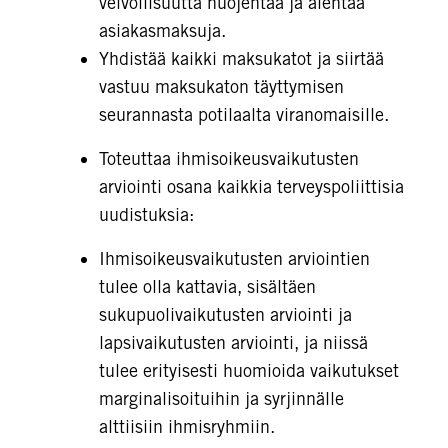
velvollisuutta huojentaa ja alentaa
asiakasmaksuja.
Yhdistää kaikki maksukatot ja siirtää
vastuu maksukaton täyttymisen
seurannasta potilaalta viranomaisille.
Toteuttaa ihmisoikeusvaikutusten
arviointi osana kaikkia terveyspoliittisia
uudistuksia:
Ihmisoikeusvaikutusten arviointien
tulee olla kattavia, sisältäen
sukupuolivaikutusten arviointi ja
lapsivaikutusten arviointi, ja niissä
tulee erityisesti huomioida vaikutukset
marginalisoituihin ja syrjinnälle
alttiisiin ihmisryhmiin.