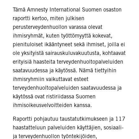
Tämä Amnesty International Suomen osaston
raportti kertoo, miten julkisen
perusterveydenhuollon varassa olevat
ihmisryhmät, kuten työttömyyttä kokevat,
pienituloiset ikääntyneet sekä ihmiset, joilla ei
ole yksityistä sairauskuluvakuutusta, kohtaavat
erityisiä haasteita terveydenhuoltopalveluiden
saatavuudessa ja käytössä. Nämä tiettyihin
ihmisryhmiin vaikuttavat esteet
terveydenhuoltopalveluiden saatavuudessa ja
käytössä ovat ristiriidassa Suomen
ihmisoikeusvelvoitteiden kanssa.
Raportti pohjautuu taustatutkimukseen ja 117
haastatteluun palveluiden käyttäjien, sosiaali-
ja terveydenhuollon työntekijöiden,