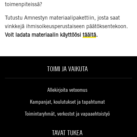
toimenpiteissä?
Tutustu Amnestyn materiaalipakettiin, josta saat
vinkkejä ihmisoikeusperustaiseen päätöksentekoon.
Voit ladata materiaalin käyttöösi
täältä
.
TOIMI JA VAIKUTA
Allekirjoita vetoomus
Kampanjat, koulutukset ja tapahtumat
Toimintaryhmät, verkostot ja vapaaehtoistyö
TAVAT TUKEA