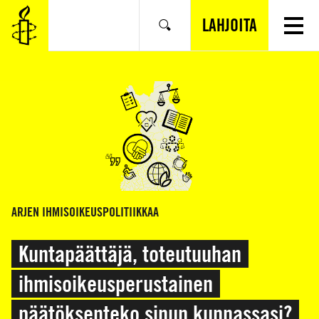
SIIRRY
VARSINAISEEN
LAHJOITA
Hae
SISÄLTÖÖN
ARJEN IHMISOIKEUSPOLITIIKKAA
Kuntapäättäjä, toteutuuhan
ihmisoikeusperustainen
päätöksenteko sinun kunnassasi?