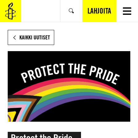
SIIRRY
VARSINAISEEN
LAHJOITA
Hae
SISÄLTÖÖN
KAIKKI UUTISET
Protect the Pride -