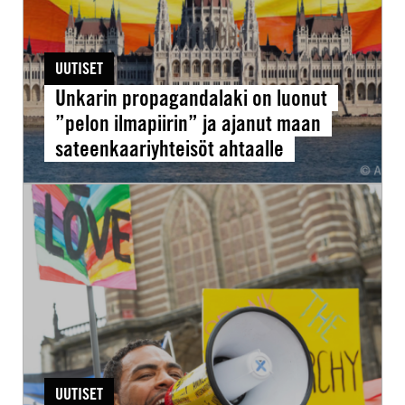
ja
ajanut
UUTISET
maan
Unkarin propagandalaki on luonut
sateenkaariyhteisöt
”pelon ilmapiirin” ja ajanut maan
ahtaalle
sateenkaariyhteisöt ahtaalle
Oikeutta
osoittaa
mieltä
rajoitetaan
järjestelmällisesti
Euroopassa
–
myös
UUTISET
Suomessa