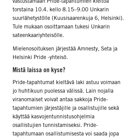
vastustamaan Pride-tapahtumien kieltoa
torstaina 10.4. kello 8.15–9.00 Unkarin
suurlähetystölle (Kuusisaarenkuja 6, Helsinki).
Tule mukaan osoittamaan tukesi Unkarin
sateenkaariyhteisölle.
Mielenosoituksen järjestää Amnesty, Seta ja
Helsinki Pride -yhteisö.
Mistä laissa on kyse?
Pride-tapahtumat kieltävä laki astuu voimaan
jo huhtikuun puolessa välissä. Lain nojalla
viranomaiset voivat antaa sakkoja Pride-
tapahtumien järjestäjille ja osallistujille sekä
käyttää kasvojentunnistusohjelmia
osallistujien tunnistamiseksi. Pride-
tapahtumaan osallistumisesta voi saada jopa