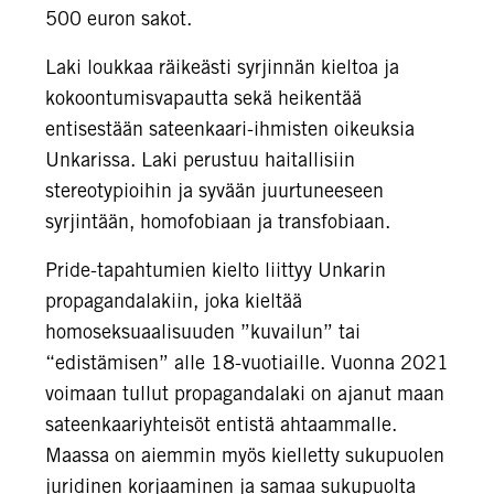
500 euron sakot.
Laki loukkaa räikeästi syrjinnän kieltoa ja
kokoontumisvapautta sekä heikentää
entisestään sateenkaari-ihmisten oikeuksia
Unkarissa. Laki perustuu haitallisiin
stereotypioihin ja syvään juurtuneeseen
syrjintään, homofobiaan ja transfobiaan.
Pride-tapahtumien kielto liittyy Unkarin
propagandalakiin, joka kieltää
homoseksuaalisuuden ”kuvailun” tai
“edistämisen” alle 18-vuotiaille. Vuonna 2021
voimaan tullut propagandalaki on ajanut maan
sateenkaariyhteisöt entistä ahtaammalle.
Maassa on aiemmin myös kielletty sukupuolen
juridinen korjaaminen ja samaa sukupuolta