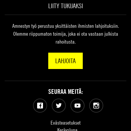
LIITY TUKIJAKSI
Amnestyn työ perustuu yksittäisten ihmisten lahjoituksiin.
Olemme riippumaton toimija, joka ei ota vastaan julkista
rahoitusta.
LAHJOITA
SEURAA MEITÄ:
Facebook
Twitter
YouTube
Instagram
Evästeasetukset
Keräyslupa