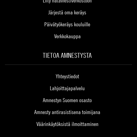
Liity hätäviestiverkostoon
Järjestä oma keräys
Päivätyökeräys kouluille
Verkkokauppa
TIETOA AMNESTYSTA
Yhteystiedot
Lahjoittajapalvelu
Amnestyn Suomen osasto
Amnesty antirasistisena toimijana
Väärinkäytöksistä ilmoittaminen