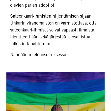
olevien parien adoptiot.
Sateenkaari-ihmisten hiljentämisen sijaan
Unkarin viranomaisten on varmistettava, että
sateenkaari-ihmiset voivat vapaasti ilmaista
identiteettiään sekä järjestää ja osallistua
julkisiin tapahtumiin.
Nähdään mielenosoituksessa!
Unkarin
propagandalaki
on
luonut
”pelon
ilmapiirin”