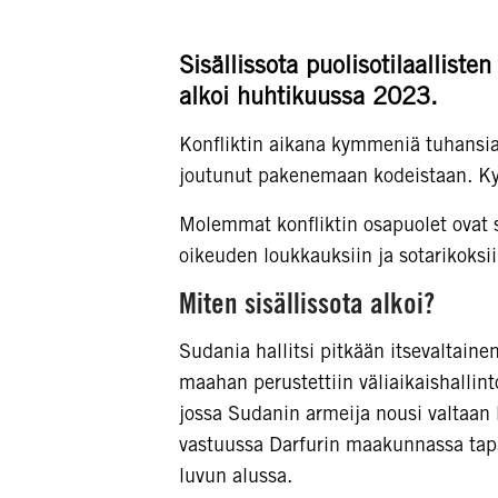
Sisällissota puolisotilaallist
alkoi huhtikuussa 2023.
Konfliktin aikana kymmeniä tuhansia 
joutunut pakenemaan kodeistaan. Ky
Molemmat konfliktin osapuolet ovat s
oikeuden loukkauksiin ja sotarikoksii
Miten sisällissota alkoi?
Sudania hallitsi pitkään itsevaltaine
maahan perustettiin väliaikaishalli
jossa Sudanin armeija nousi valtaan 
vastuussa Darfurin maakunnassa tap
luvun alussa.