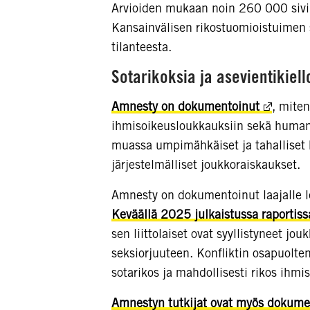
Arvioiden mukaan noin 260 000 sivii
Kansainvälisen rikostuomioistuimen s
tilanteesta.
Sotarikoksia ja asevientikiel
Amnesty on dokumentoinut
, miten
ihmisoikeusloukkauksiin sekä human
muassa umpimähkäiset ja tahalliset hy
järjestelmälliset joukkoraiskaukset.
Amnesty on dokumentoinut laajalle le
Keväällä 2025 julkaistussa raportiss
sen liittolaiset ovat syyllistyneet jou
seksiorjuuteen. Konfliktin osapuolten
sotarikos ja mahdollisesti rikos ihmi
Amnestyn tutkijat ovat myös dokumen