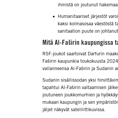
ihmistä on joutunut hakemaa
Humanitaariset järjestöt varo
kaksi kolmasosaa väestöstä t
sanitaation puute on johtanut
Mitä Al-Faširin kaupungissa t
RSF-joukot saartoivat Darfurin maak
Faširin kaupunkia toukokuusta 2024 
vallanneensa Al-Faširin ja Sudanin a
Sudanin sisällissodan yksi hirvittävi
tapahtui Al-Faširin valtaamisen jälkee
joutuneen joukkomurhien ja hyökkäys
mukaan kaupungin ja sen ympäristön 
jäljet näkyvät satelliittikuvissa.