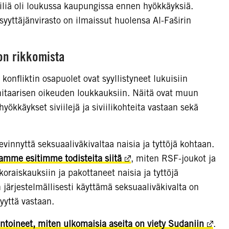
liä oli loukussa kaupungissa ennen hyökkäyksiä.
yyttäjänvirasto on ilmaissut huolensa Al-Faširin
lon rikkomista
 konfliktin osapuolet ovat syyllistyneet lukuisiin
itaarisen oikeuden loukkauksiin. Näitä ovat muun
ökkäykset siviilejä ja siviilikohteita vastaan sekä
vinnyttä seksuaaliväkivaltaa naisia ja tyttöjä kohtaan.
amme esitimme todisteita siitä
, miten RSF-joukot ja
kkoraiskauksiin ja pakottaneet naisia ja tyttöjä
 järjestelmällisesti käyttämä seksuaaliväkivalta on
syyttä vastaan.
toineet, miten ulkomaisia aseita on viety Sudaniin
.