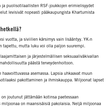
a puolisotilaallisten RSF-joukkojen erimielisyydet
stelut levisivät nopeasti pääkaupungista Khartumista
 hetkellä?
ksi vuotta, ja siviilien kärsimys vain lisääntyy. YK:n
 tapettu, mutta luku voi olla paljon suurempi.
 laajamittaisen ja järjestelmällisen seksuaaliväkivallan
t mahdollisuutta päästä terveydenhoitoon.
sen haavoittuvassa asemassa. Lapsia uhkaavat muun
sotilaaksi pakottaminen ja ihmiskauppa. Miljoonat lapset
 on joutunut jättämään kotinsa paetessaan
 8 miljoonaa on maansisäisiä pakolaisia. Neljä miljoonaa