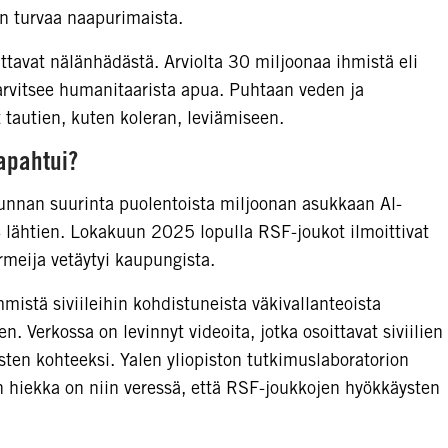
n turvaa naapurimaista.
ittavat nälänhädästä. Arviolta 30 miljoonaa ihmistä eli
arvitsee humanitaarista apua. Puhtaan veden ja
 tautien, kuten koleran, leviämiseen.
apahtui?
unnan suurinta puolentoista miljoonan asukkaan Al-
lähtien. Lokakuun 2025 lopulla RSF-joukot ilmoittivat
rmeija vetäytyi kaupungista.
mmistä siviileihin kohdistuneista väkivallanteoista
n. Verkossa on levinnyt videoita, jotka osoittavat siviilien
ten kohteeksi. Yalen yliopiston tutkimuslaboratorion
hiekka on niin veressä, että RSF-joukkojen hyökkäysten