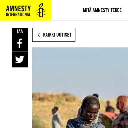
SIIRRY
VARSINAISEEN
MITÄ AMNESTY TEKEE
SISÄLTÖÖN
JAA
KAIKKI UUTISET