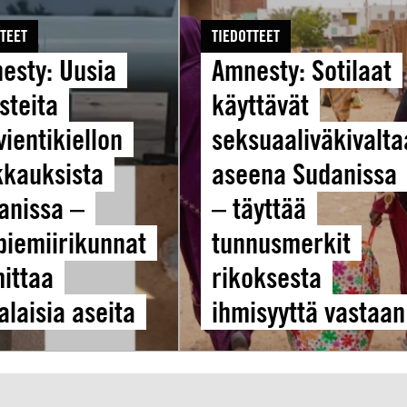
Amnesty:
TEET
TIEDOTTEET
Sotilaat
esty: Uusia
käyttävät
Amnesty: Sotilaat
iellon
seksuaaliväkivaltaa
steita
käyttävät
ista
aseena
ientikiellon
seksuaaliväkivalta
Sudanissa
–
kkauksista
aseena Sudanissa
rikunnat
täyttää
anissa –
– täyttää
tunnusmerkit
biemiirikunnat
tunnusmerkit
rikoksesta
ihmisyyttä
mittaa
rikoksesta
vastaan
alaisia aseita
ihmisyyttä vastaa