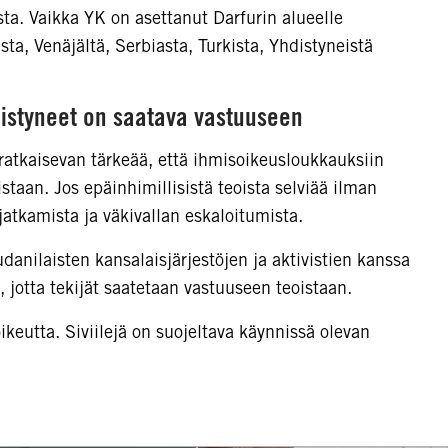
sta. Vaikka YK on asettanut Darfurin alueelle
asta, Venäjältä, Serbiasta, Turkista, Yhdistyneistä
listyneet on saatava vastuuseen
ratkaisevan tärkeää, että ihmisoikeusloukkauksiin
staan. Jos epäinhimillisistä teoista selviää ilman
jatkamista ja väkivallan eskaloitumista.
anilaisten kansalaisjärjestöjen ja aktivistien kanssa
 jotta tekijät saatetaan vastuuseen teoistaan.
ikeutta. Siviilejä on suojeltava käynnissä olevan