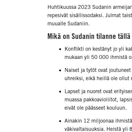
Huhtikuussa 2023 Sudanin armeijan j
repesivät sisällissodaksi. Julmat tai
muualle Sudaniin.
Mikä on Sudanin tilanne tällä
Konflikti on kestänyt jo yli ka
mukaan yli 50 000 ihmistä on
Naiset ja tytöt ovat joutuneet
uhreiksi, eikä heillä ole ollu
Lapset ja nuoret ovat erityi
muassa pakkoavioliitot, lapsi
eivät ole päässeet kouluun.
Ainakin 12 miljoonaa ihmistä
väkivaltaisuuksia. Heistä yli