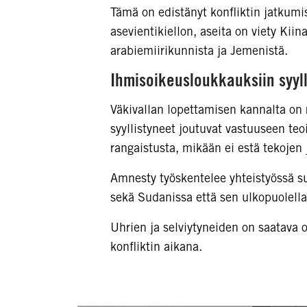
Tämä on edistänyt konfliktin jatkumi
asevientikiellon, aseita on viety Kiin
arabiemiirikunnista ja Jemenistä.
Ihmisoikeusloukkauksiin syyl
Väkivallan lopettamisen kannalta on 
syyllistyneet joutuvat vastuuseen teoi
rangaistusta, mikään ei estä tekojen 
Amnesty työskentelee yhteistyössä sud
sekä Sudanissa että sen ulkopuolella,
Uhrien ja selviytyneiden on saatava o
konfliktin aikana.