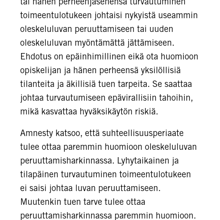
tai hänen perheenjäsenensä turvautuminen
toimeentulotukeen johtaisi nykyistä useammin
oleskeluluvan peruuttamiseen tai uuden
oleskeluluvan myöntämättä jättämiseen.
Ehdotus on epäinhimillinen eikä ota huomioon
opiskelijan ja hänen perheensä yksilöllisiä
tilanteita ja äkillisiä tuen tarpeita. Se saattaa
johtaa turvautumiseen epävirallisiin tahoihin,
mikä kasvattaa hyväksikäytön riskiä.
Amnesty katsoo, että suhteellisuusperiaate
tulee ottaa paremmin huomioon oleskeluluvan
peruuttamisharkinnassa. Lyhytaikainen ja
tilapäinen turvautuminen toimeentulotukeen
ei saisi johtaa luvan peruuttamiseen.
Muutenkin tuen tarve tulee ottaa
peruuttamisharkinnassa paremmin huomioon.