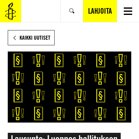
SIIRRY
VARSINAISEEN
LAHJOITA
Hae
SISÄLTÖÖN
KAIKKI UUTISET
Lausunto: Luonnos hallituksen