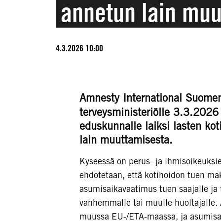
annetun lain muu
4.3.2026 10:00
Amnesty International Suome
terveysministeriölle 3.3.2026
eduskunnalle laiksi lasten kot
lain muuttamisesta.
Kyseessä on perus- ja ihmisoikeuksi
ehdotetaan, että kotihoidon tuen ma
asumisaikavaatimus tuen saajalle ja t
vanhemmalle tai muulle huoltajalle.
muussa EU-/ETA-maassa, ja asumisai