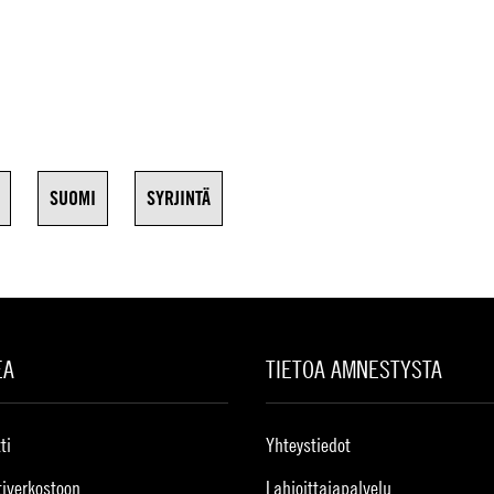
SUOMI
SYRJINTÄ
EA
TIETOA AMNESTYSTA
ti
Yhteystiedot
tiverkostoon
Lahjoittajapalvelu