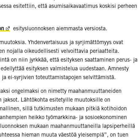
sa esitettiin, että asumisaikavaatimus koskisi perheen
on
esitysluonnoksen aiemmasta versiosta.
ä muutoksia. Yhdenvertaisuus ja syrjimättömyys ovat
 nojalla oikeudellisesti velvoittavia periaatteita.
ntä on niin jyrkkää, että esityksen saattaminen perus- ja
 edellyttää esityksen valmistelua uudestaan. Amnesty
ja ei-syrjivien toteuttamistapojen selvittämistä.
tavaksi ongelmaksi on nimetty maahanmuuttaneiden
 jaksot. Lähtökohta esitetyille muutoksille on
llinen, sillä tutkimusten mukaan pitkiä kotihoidon
 vanhempien heikko työmarkkina- ja sosioekonominen
sluonnoksen mukaan maahanmuuttaneilla lapsiperheillä
”suhteessa hieman muuta väestöä yleisempiä”, on tuen