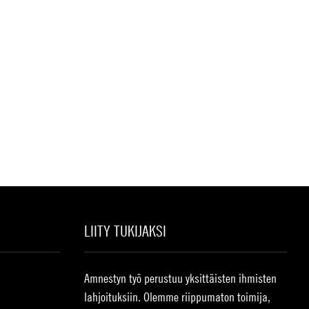
LIITY TUKIJAKSI
Amnestyn työ perustuu yksittäisten ihmisten
lahjoituksiin. Olemme riippumaton toimija,