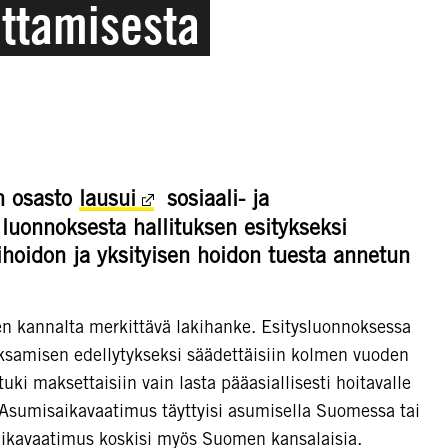
ttamisesta
n osasto
lausui
sosiaali- ja
 luonnoksesta hallituksen esitykseksi
ihoidon ja yksityisen hoidon tuesta annetun
en kannalta merkittävä lakihanke. Esitysluonnoksessa
ksamisen edellytykseksi säädettäisiin kolmen vuoden
uki maksettaisiin vain lasta pääasiallisesti hoitavalle
 Asumisaikavaatimus täyttyisi asumisella Suomessa tai
kavaatimus koskisi myös Suomen kansalaisia.