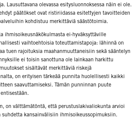
a. Lausuttavana olevassa esitysluonnoksessa näin ei ole.
hdyt päätökset ovat ristiriidassa esitettyjen tavoitteiden
palveluihin kohdistuu merkittäviä säästötoimia.
 ja ihmisoikeusnäkökulmasta ei-hyväksyttäville
nallisesti vaihtoehtoisia toteuttamistapoja: lähinnä on
taa tuen rajoituksia maahanmuuttaneisiin sekä sääntelyn
nnyksille ei toisin sanottuna ole lainkaan harkittu
 muutokset sisältävät merkittäviä riskejä
lta, on erityisen tärkeää punnita huolellisesti kaikki
voitteen saavuttamiseksi. Tämän punninnan puute
 entisestään.
n, on välttämätöntä, että perustuslakivaliokunta arvioi
a suhdetta kansainvälisiin ihmisoikeussopimuksiin.