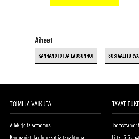
Aiheet
KANNANOTOT JA LAUSUNNOT
SOSIAALITURVA
TOIMI JA VAIKUTA
TAVAT TUK
Allekirjoita vetoomus
Tee testament
Kampanjat, koulutukset ja tapahtumat
Liity hätävies