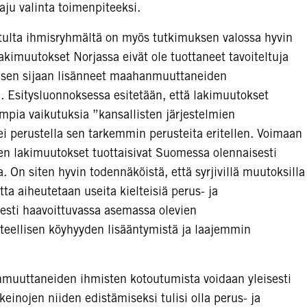
aju valinta toimenpiteeksi.
itulta ihmisryhmältä on myös tutkimuksen valossa hyvin
akimuutokset Norjassa eivät ole tuottaneet tavoiteltuja
at sen sijaan lisänneet maahanmuuttaneiden
ä. Esitysluonnoksessa esitetään, että lakimuutokset
empia vaikutuksia ”kansallisten järjestelmien
ei perustella sen tarkemmin perusteita eritellen. Voimaan
en lakimuutokset tuottaisivat Suomessa olennaisesti
. On siten hyvin todennäköistä, että syrjivillä muutoksilla
utta aiheutetaan useita kielteisiä perus- ja
sesti haavoittuvassa asemassa olevien
ellisen köyhyyden lisääntymistä ja laajemmin
muuttaneiden ihmisten kotoutumista voidaan yleisesti
keinojen niiden edistämiseksi tulisi olla perus- ja