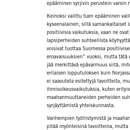
epääminen syrjivin perustein varsin r
Keinoksi valittu tuen epääminen val
kyseenalainen, sillä samankaltaiset l
positiivisia vaikutuksia, vaan ne ov
lapsiperheiden suhteellista köyhyytt
voisivat tuottaa Suomessa positiivis
eroavaisuuksien” vuoksi, mutta tätä 
jää merkittävä epävarmuus siitä, mit
erilaisen lopputuloksen kuin Norjassa
ei saavuteta esitettyjä tavoitteita, m
ihmisoikeusvaikutuksia, kuten erityi
maahanmuuttaneiden perheiden suhte
syrjäyttämistä yhteiskunnasta.
Vanhempien työllistymistä ja maahan
pitää myönteisinä tavoitteina, mutta 