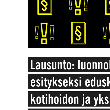
Lausunto: luonno
esitykseksi edusk
kotihoidon ja yks