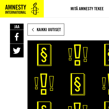
SIIRRY
VARSINAISEEN
MITÄ AMNESTY TEKEE
SISÄLTÖÖN
JAA
KAIKKI UUTISET