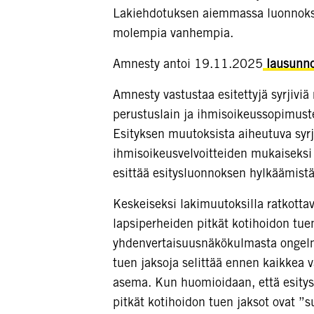
Lakiehdotuksen aiemmassa luonnokses
molempia vanhempia.
Amnesty antoi 19.11.2025
lausunn
Amnesty vastustaa esitettyjä syrjivi
perustuslain ja ihmisoikeussopimusten
Esityksen muutoksista aiheutuva syrji
ihmisoikeusvelvoitteiden mukaiseksi
esittää esitysluonnoksen hylkäämistä 
Keskeiseksi lakimuutoksilla ratkot
lapsiperheiden pitkät kotihoidon tuen
yhdenvertaisuusnäkökulmasta ongelma
tuen jaksoja selittää ennen kaikkea
asema. Kun huomioidaan, että esity
pitkät kotihoidon tuen jaksot ovat 