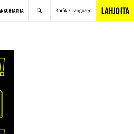
LAHJOITA
ANKOHTAISTA
Språk / Language
Hae