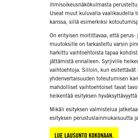
ihmisoikeusnäkökulmasta perusteltuj
Useat muut kuluvalla vaalikaudella te
kanssa, sillä esimerkiksi kotoutumis
On erityisen moitittavaa, että perus-
muutoksille on tarkasteltu varsin pin
harkittu vaihtoehtoista tapaa kohdis
jättämistä ennalleen. Syrjiville heike
vaihtoehtoja. Silloin, kun esitettävät
yhdenvertaisuuden toteutumisen kanna
mahdolliset vaihtoehtoiset tavat ta
heikentää esityksen hyväksyttävyyttä
Mikäli esityksen valmistelua jatketaa
esityksen perustuslainmukaisuutta j
LUE LAUSUNTO KOKONAAN.