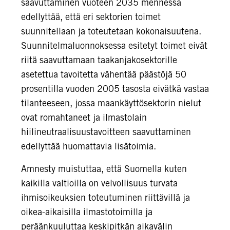
saavuttaminen vuoteen 2035 mennessä
edellyttää, että eri sektorien toimet
suunnitellaan ja toteutetaan kokonaisuutena.
Suunnitelmaluonnoksessa esitetyt toimet eivät
riitä saavuttamaan taakanjakosektorille
asetettua tavoitetta vähentää päästöjä 50
prosentilla vuoden 2005 tasosta eivätkä vastaa
tilanteeseen, jossa maankäyttösektorin nielut
ovat romahtaneet ja ilmastolain
hiilineutraalisuustavoitteen saavuttaminen
edellyttää huomattavia lisätoimia.
Amnesty muistuttaa, että Suomella kuten
kaikilla valtioilla on velvollisuus turvata
ihmisoikeuksien toteutuminen riittävillä ja
oikea-aikaisilla ilmastotoimilla ja
peräänkuuluttaa keskipitkän aikavälin