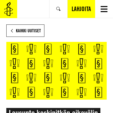
SIIRRY
VARSINAISEEN
LAHJOITA
Hae
SISÄLTÖÖN
KAIKKI UUTISET
Lausunto keskipitkän aikavälin