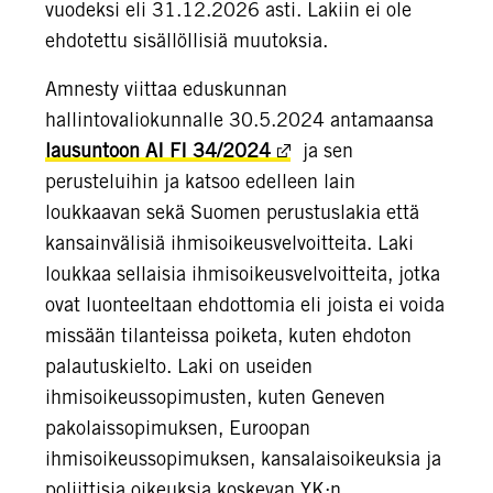
vuodeksi eli 31.12.2026 asti. Lakiin ei ole
ehdotettu sisällöllisiä muutoksia.
Amnesty viittaa eduskunnan
hallintovaliokunnalle 30.5.2024 antamaansa
lausuntoon AI FI 34/2024
ja sen
perusteluihin ja katsoo edelleen lain
loukkaavan sekä Suomen perustuslakia että
kansainvälisiä ihmisoikeusvelvoitteita. Laki
loukkaa sellaisia ihmisoikeusvelvoitteita, jotka
ovat luonteeltaan ehdottomia eli joista ei voida
missään tilanteissa poiketa, kuten ehdoton
palautuskielto. Laki on useiden
ihmisoikeussopimusten, kuten Geneven
pakolaissopimuksen, Euroopan
ihmisoikeussopimuksen, kansalaisoikeuksia ja
poliittisia oikeuksia koskevan YK:n