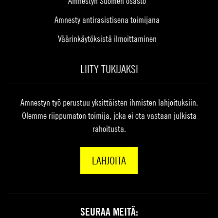
Amnestyn Suomen osasto
Amnesty antirasistisena toimijana
Väärinkäytöksistä ilmoittaminen
LIITY TUKIJAKSI
Amnestyn työ perustuu yksittäisten ihmisten lahjoituksiin.
Olemme riippumaton toimija, joka ei ota vastaan julkista
rahoitusta.
LAHJOITA
SEURAA MEITÄ: