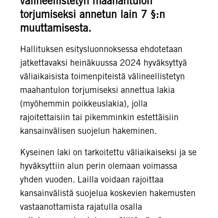
välineellistetyn maahantulon
torjumiseksi annetun lain 7 §:n
muuttamisesta.
Hallituksen esitysluonnoksessa ehdotetaan
jatkettavaksi heinäkuussa 2024 hyväksyttyä
väliaikaisista toimenpiteistä välineellistetyn
maahantulon torjumiseksi annettua lakia
(myöhemmin poikkeuslakia), jolla
rajoitettaisiin tai pikemminkin estettäisiin
kansainvälisen suojelun hakeminen.
Kyseinen laki on tarkoitettu väliaikaiseksi ja se
hyväksyttiin alun perin olemaan voimassa
yhden vuoden. Lailla voidaan rajoittaa
kansainvälistä suojelua koskevien hakemusten
vastaanottamista rajatulla osalla