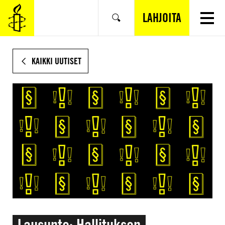
SIIRRY
VARSINAISEEN
LAHJOITA
Hae
SISÄLTÖÖN
KAIKKI UUTISET
Lausunto: Hallituksen