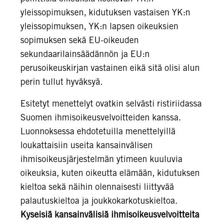
yleissopimuksen, kidutuksen vastaisen YK:n
yleissopimuksen, YK:n lapsen oikeuksien
sopimuksen sekä EU-oikeuden
sekundaarilainsäädännön ja EU:n
perusoikeuskirjan vastainen eikä sitä olisi alun
perin tullut hyväksyä.
Esitetyt menettelyt ovatkin selvästi ristiriidassa
Suomen ihmisoikeusvelvoitteiden kanssa.
Luonnoksessa ehdotetuilla menettelyillä
loukattaisiin useita kansainvälisen
ihmisoikeusjärjestelmän ytimeen kuuluvia
oikeuksia, kuten oikeutta elämään, kidutuksen
kieltoa sekä näihin olennaisesti liittyvää
palautuskieltoa ja joukkokarkotuskieltoa.
Kyseisiä kansainvälisiä ihmisoikeusvelvoitteita