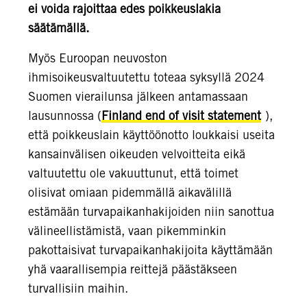
ei voida rajoittaa edes poikkeuslakia
säätämällä.
Myös Euroopan neuvoston
ihmisoikeusvaltuutettu toteaa syksyllä 2024
Suomen vierailunsa jälkeen antamassaan
lausunnossa (
Finland end of visit statement
),
että poikkeuslain käyttöönotto loukkaisi useita
kansainvälisen oikeuden velvoitteita eikä
valtuutettu ole vakuuttunut, että toimet
olisivat omiaan pidemmällä aikavälillä
estämään turvapaikanhakijoiden niin sanottua
välineellistämistä, vaan pikemminkin
pakottaisivat turvapaikanhakijoita käyttämään
yhä vaarallisempia reittejä päästäkseen
turvallisiin maihin.