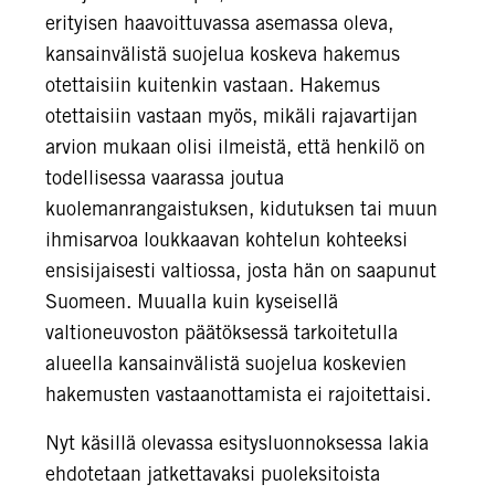
erityisen haavoittuvassa asemassa oleva,
kansainvälistä suojelua koskeva hakemus
otettaisiin kuitenkin vastaan. Hakemus
otettaisiin vastaan myös, mikäli rajavartijan
arvion mukaan olisi ilmeistä, että henkilö on
todellisessa vaarassa joutua
kuolemanrangaistuksen, kidutuksen tai muun
ihmisarvoa loukkaavan kohtelun kohteeksi
ensisijaisesti valtiossa, josta hän on saapunut
Suomeen. Muualla kuin kyseisellä
valtioneuvoston päätöksessä tarkoitetulla
alueella kansainvälistä suojelua koskevien
hakemusten vastaanottamista ei rajoitettaisi.
Nyt käsillä olevassa esitysluonnoksessa lakia
ehdotetaan jatkettavaksi puoleksitoista