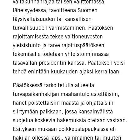
valtakunnanrajaa tai sen välittömässä
läheisyydessä, tavoitteena Suomen
täysivaltaisuuden tai kansallisen
turvallisuuden varmistaminen. Päätöksen
rajoittamisesta tekee valtioneuvoston
yleisistunto ja tarve rajoituspäätöksen
tekemiselle todetaan yhteistoiminnassa
tasavallan presidentin kanssa. Päätöksen voisi
tehdä enintään kuukauden ajaksi kerrallaan.
Päätöksessä tarkoitetulla alueella
turvapaikanhakijan maahantulo estettäisiin,
hänet poistettaisiin maasta ja ohjattaisiin
siirtymään paikkaan, jossa kansainvälistä
suojelua koskevia hakemuksia otetaan vastaan.
Esityksen mukaan poikkeustapauksissa eli
hakijan ollessa lapsi, vammainen tai muuten