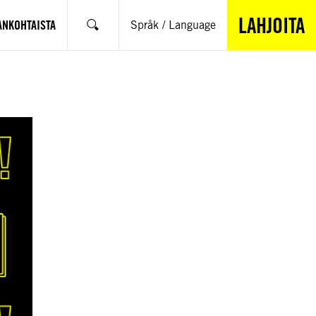
LAHJOITA
ANKOHTAISTA
Språk / Language
Hae