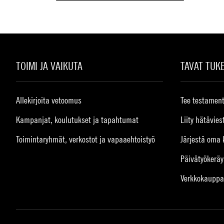
TOIMI JA VAIKUTA
TAVAT TUK
Allekirjoita vetoomus
Tee testament
Kampanjat, koulutukset ja tapahtumat
Liity hätävies
Toimintaryhmät, verkostot ja vapaaehtoistyö
Järjestä oma 
Päivätyökeräy
Verkkokauppa