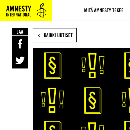
SIIRRY
VARSINAISEEN
MITÄ AMNESTY TEKEE
SISÄLTÖÖN
JAA
KAIKKI UUTISET