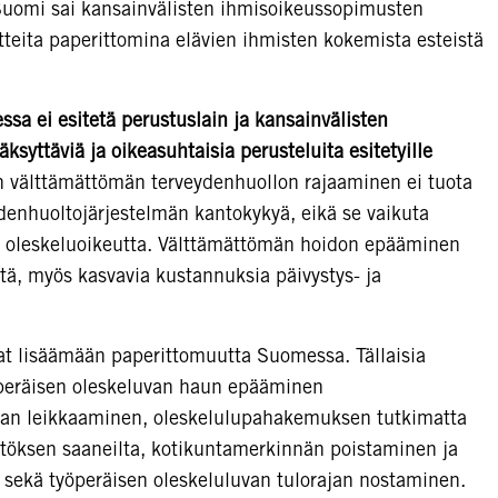
uomi sai kansainvälisten ihmisoikeussopimusten
tteita paperittomina elävien ihmisten kokemista esteistä
sa ei esitetä perustuslain ja kansainvälisten
syttäviä ja oikeasuhtaisia perusteluita esitetyille
n välttämättömän terveydenhuollon rajaaminen ei tuota
ydenhuoltojärjestelmän kantokykyä, eikä se vaikuta
a oleskeluoikeutta. Välttämättömän hoidon epääminen
stä, myös kasvavia kustannuksia päivystys- ja
vat lisäämään paperittomuutta Suomessa. Tällaisia
peräisen oleskeluvan haun epääminen
ahan leikkaaminen, oleskelulupahakemuksen tutkimatta
ätöksen saaneilta, kotikuntamerkinnän poistaminen ja
sekä työperäisen oleskeluluvan tulorajan nostaminen.