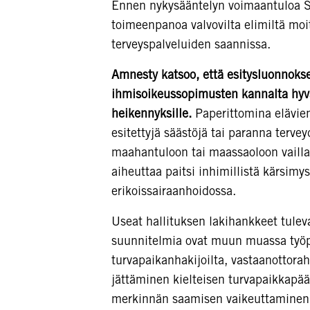
Ennen nykysääntelyn voimaantuloa S
toimeenpanoa valvovilta elimiltä moi
terveyspalveluiden saannissa.
Amnesty katsoo, että esitysluonnokses
ihmisoikeussopimusten kannalta hyväk
heikennyksille.
Paperittomina elävie
esitettyjä säästöjä tai paranna terve
maahantuloon tai maassaoloon vaill
aiheuttaa paitsi inhimillistä kärsimy
erikoissairaanhoidossa.
Useat hallituksen lakihankkeet tule
suunnitelmia ovat muun muassa työ
turvapaikanhakijoilta, vastaanottor
jättäminen kielteisen turvapaikkapä
merkinnän saamisen vaikeuttaminen 