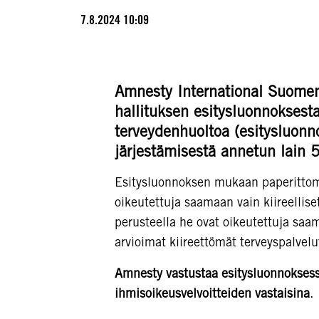
7.8.2024 10:09
Amnesty International Suomen o
hallituksen esitysluonnoksest
terveydenhuoltoa (esitysluonno
järjestämisestä annetun lain 
Esitysluonnoksen mukaan paperittomin
oikeutettuja saamaan vain kiireellis
perusteella he ovat oikeutettuja sa
arvioimat kiireettömät terveyspalvelut
Amnesty vastustaa esitysluonnoksessa
ihmisoikeusvelvoitteiden vastaisina
.