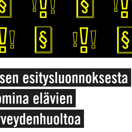
ksen esitysluonnoksesta
omina elävien
rveydenhuoltoa