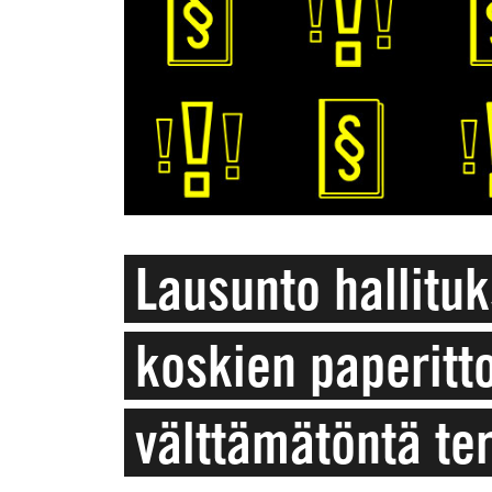
Lausunto hallitu
koskien paperitt
välttämätöntä te