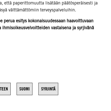
, että paperittomuutta lisätään päätösperäisesti ja
äsyä välttämättömiin terveyspalveluihin.
ee perua esitys kokonaisuudessaan haavoittuvaan
ihmisoikeusvelvoitteiden vastaisena ja syrjivänä
YTEEN
SUOMI
SYRJINTÄ