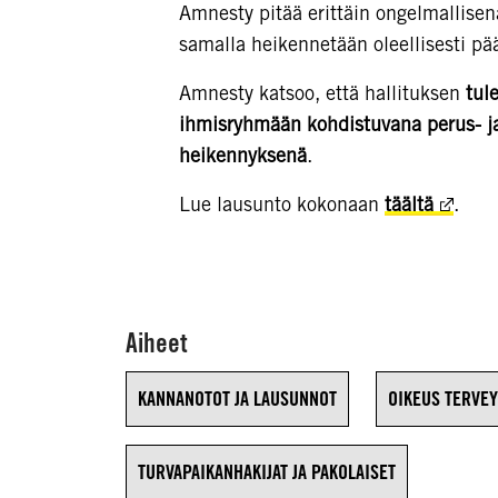
Amnesty pitää erittäin ongelmallisena
samalla heikennetään oleellisesti pä
Amnesty katsoo, että hallituksen
tul
ihmisryhmään kohdistuvana perus- ja 
heikennyksenä
.
Lue lausunto kokonaan
täältä
.
Aiheet
KANNANOTOT JA LAUSUNNOT
OIKEUS TERVE
TURVAPAIKANHAKIJAT JA PAKOLAISET