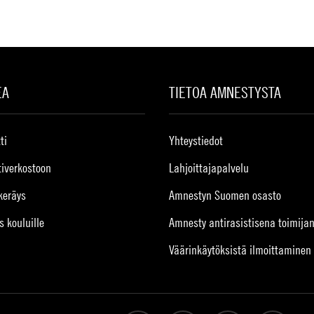
EA
TIETOA AMNESTYSTA
ti
Yhteystiedot
tiverkostoon
Lahjoittajapalvelu
keräys
Amnestyn Suomen osasto
s kouluille
Amnesty antirasistisena toimija
Väärinkäytöksistä ilmoittaminen