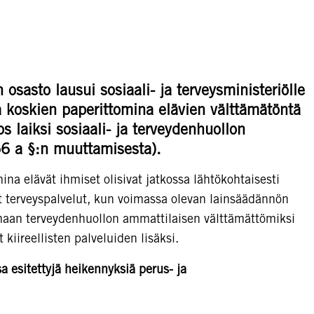
sasto lausui sosiaali- ja terveysministeriölle
a koskien paperittomina elävien välttämätöntä
s laiksi sosiaali- ja terveydenhuollon
56 a §:n muuttamisesta).
a elävät ihmiset olisivat jatkossa lähtökohtaisesti
et terveyspalvelut, kun voimassa olevan lainsäädännön
amaan terveydenhuollon ammattilaisen välttämättömiksi
 kiireellisten palveluiden lisäksi.
 esitettyjä heikennyksiä perus- ja