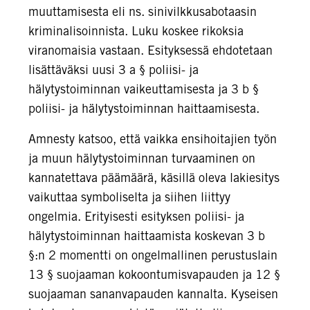
muuttamisesta eli ns. sinivilkkusabotaasin
kriminalisoinnista. Luku koskee rikoksia
viranomaisia vastaan. Esityksessä ehdotetaan
lisättäväksi uusi 3 a § poliisi- ja
hälytystoiminnan vaikeuttamisesta ja 3 b §
poliisi- ja hälytystoiminnan haittaamisesta.
Amnesty katsoo, että vaikka ensihoitajien työn
ja muun hälytystoiminnan turvaaminen on
kannatettava päämäärä, käsillä oleva lakiesitys
vaikuttaa symboliselta ja siihen liittyy
ongelmia. Erityisesti esityksen poliisi- ja
hälytystoiminnan haittaamista koskevan 3 b
§:n 2 momentti on ongelmallinen perustuslain
13 § suojaaman kokoontumisvapauden ja 12 §
suojaaman sananvapauden kannalta. Kyseisen