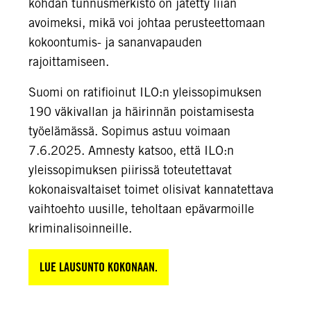
kohdan tunnusmerkistö on jätetty liian
avoimeksi, mikä voi johtaa perusteettomaan
kokoontumis- ja sananvapauden
rajoittamiseen.
Suomi on ratifioinut ILO:n yleissopimuksen
190 väkivallan ja häirinnän poistamisesta
työelämässä. Sopimus astuu voimaan
7.6.2025. Amnesty katsoo, että ILO:n
yleissopimuksen piirissä toteutettavat
kokonaisvaltaiset toimet olisivat kannatettava
vaihtoehto uusille, teholtaan epävarmoille
kriminalisoinneille.
LUE LAUSUNTO KOKONAAN.