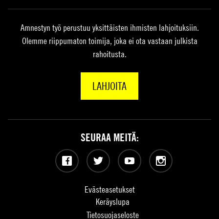
Amnestyn työ perustuu yksittäisten ihmisten lahjoituksiin.
Olemme riippumaton toimija, joka ei ota vastaan julkista
rahoitusta.
LAHJOITA
SEURAA MEITÄ:
Facebook
Twitter
YouTube
Instagram
Evästeasetukset
Keräyslupa
Tietosuojaseloste