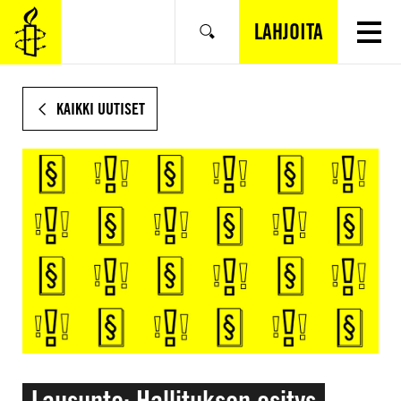
SIIRRY
VARSINAISEEN
LAHJOITA
Hae
SISÄLTÖÖN
KAIKKI UUTISET
Lausunto: Hallituksen esitys