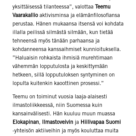
yksittäisessä tilanteessa”, valottaa
Teemu
Vaarakallio
aktivisminsa ja elämänfilosofiansa
perustaa. Hänen mukaansa itsensä voi kohdata
illalla peilissä silmästä silmään, kun tietää
tehneensä myös tänään parhaansa ja
kohdanneensa kanssaihmiset kunnioituksella.
”Haluaisin rohkaista ihmisiä murehtimaan
vähemmän lopputulosta ja keskittymään
hetkeen, sillä lopputuloksen syntyminen on
lopulta kuitenkin kaoottinen prosessi.”
Teemu on toiminut vuosia laaja-alaisesti
ilmastoliikkeessä, niin Suomessa kuin
kansainvälisesti. Hän kuuluu muun muassa
Elokapinan
,
Ilmastoveivin
ja
Hiilivapaa Suomi
-yhteisön aktiiveihin ja myös kouluttaa muita