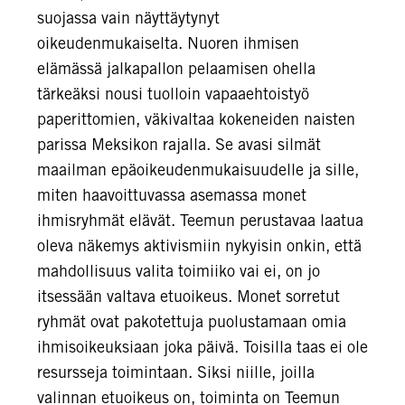
suojassa vain näyttäytynyt
oikeudenmukaiselta. Nuoren ihmisen
elämässä jalkapallon pelaamisen ohella
tärkeäksi nousi tuolloin vapaaehtoistyö
paperittomien, väkivaltaa kokeneiden naisten
parissa Meksikon rajalla. Se avasi silmät
maailman epäoikeudenmukaisuudelle ja sille,
miten haavoittuvassa asemassa monet
ihmisryhmät elävät. Teemun perustavaa laatua
oleva näkemys aktivismiin nykyisin onkin, että
mahdollisuus valita toimiiko vai ei, on jo
itsessään valtava etuoikeus. Monet sorretut
ryhmät ovat pakotettuja puolustamaan omia
ihmisoikeuksiaan joka päivä. Toisilla taas ei ole
resursseja toimintaan. Siksi niille, joilla
valinnan etuoikeus on, toiminta on Teemun