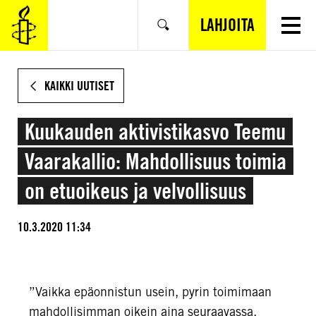
SIIRRY
VARSINAISEEN
LAHJOITA
Hae
SISÄLTÖÖN
KAIKKI UUTISET
Kuukauden aktivistikasvo Teemu
Vaarakallio: Mahdollisuus toimia
on etuoikeus ja velvollisuus
10.3.2020 11:34
”Vaikka epäonnistun usein, pyrin toimimaan
mahdollisimman oikein aina seuraavassa,