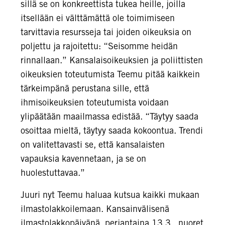
sillä se on konkreettista tukea heille, joilla
itsellään ei välttämättä ole toimimiseen
tarvittavia resursseja tai joiden oikeuksia on
poljettu ja rajoitettu: “Seisomme heidän
rinnallaan.” Kansalaisoikeuksien ja poliittisten
oikeuksien toteutumista Teemu pitää kaikkein
tärkeimpänä perustana sille, että
ihmisoikeuksien toteutumista voidaan
ylipäätään maailmassa edistää. “Täytyy saada
osoittaa mieltä, täytyy saada kokoontua. Trendi
on valitettavasti se, että kansalaisten
vapauksia kavennetaan, ja se on
huolestuttavaa.”
Juuri nyt Teemu haluaa kutsua kaikki mukaan
ilmastolakkoilemaan. Kansainvälisenä
ilmastolakkopäivänä, perjantaina 13.3., nuoret