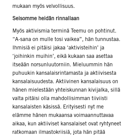
mukaan myös velvollisuus.
Seisomme heidän rinnallaan
Myös aktivismia terminä Teemu on pohtinut.
“A-sana on mulle tosi vaikea”, hän tunnustaa.
Ihmisiä ei pitäisi jakaa ‘aktivisteihin’ ja
‘joihinkin muihin’, eikä kukaan saa asettaa
itseään norsunluutorniin. Mieluummin hän
puhuukin kansalaisrintamasta ja aktiivisesta
kansalaisuudesta. Aktiivinen kansalaisuus on
hänen mielestään yhteiskunnan kivijalka, sillä
valta pitäisi olla mahdollisimman tiiviisti
kansalaisten käsissä. Erityisesti nyt me
elämme hänen mukaansa voimaannuttavaa
aikaa, kun aktiiviset kansalaiset ovat ryhtyneet
ratkomaan ilmastokriisiä, jota hän pitää