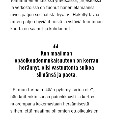
Toimiminen erilaisissa yhteisöissä, järjestöissä
ja verkostoissa on tuonut hänen elämäänsä
myös paljon sosiaalista hyvää: “Häkellyttävää,
miten paljon hyviä ihmisiä ja ystäviä toiminnan
kautta on saanut ja kohdannut.”
Kun maailman
epäoikeudenmukaisuuteen on kerran
herännyt, olisi vastuutonta sulkea
silmänsä ja paeta.
“Ei mun tarina mikään pyhimystarina ole”,
hän kuitenkin sanoo painokkaasti ja kertoo
nuorempana kokemastaan heräämisestä
siihen, että maailma oli omien etuoikeuksien