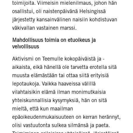
toimijoita. Viimeisin mielenilmaus, johon hän
osallistui, oli naistenpäivänä Helsingissä
järjestetty kansainvälinen naisiin kohdistuvan
väkivallan vastainen marssi.
Mahdollisuus toimia on etuoikeus ja
velvollisuus
Aktivismi on Teemulle kokopäiväistä ja -
aikaista, eikä hänellä ole tarvetta erotella sitä
muusta elämästään tai ottaa siitä erityisiä
lepotaukoja. Vaikka haaveissa välillä
vilahtaisikin elämä ilman monimutkaisia
yhteiskunnallisia kysymyksiä, hän on sitä
mieltä, että kun maailman
epäoikeudenmukaisuuteen on kerran herännyt,
olisi vastuutonta sulkea silmänsä ja paeta.