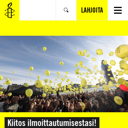
SIIRRY
VARSINAISEEN
LAHJOITA
Hae
SISÄLTÖÖN
Kiitos ilmoittautumisestasi!