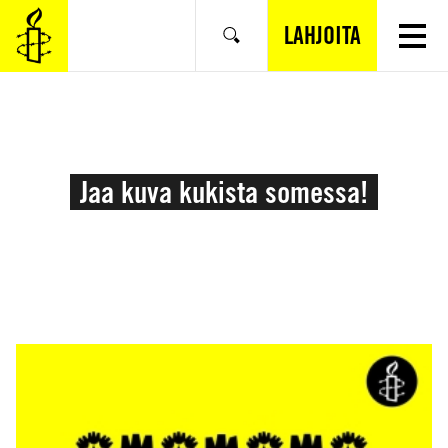
SIIRRY
VARSINAISEEN
LAHJOITA
Hae
SISÄLTÖÖN
Jaa kuva kukista somessa!