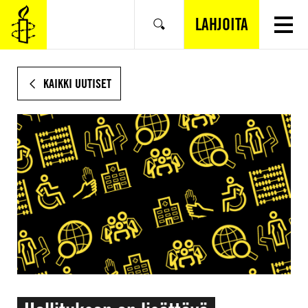
SIIRRY
VARSINAISEEN
LAHJOITA
Hae
SISÄLTÖÖN
KAIKKI UUTISET