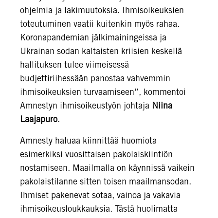
ohjelmia ja lakimuutoksia. Ihmisoikeuksien
toteutuminen vaatii kuitenkin myös rahaa.
Koronapandemian jälkimainingeissa ja
Ukrainan sodan kaltaisten kriisien keskellä
hallituksen tulee viimeisessä
budjettiriihessään panostaa vahvemmin
ihmisoikeuksien turvaamiseen”, kommentoi
Amnestyn ihmisoikeustyön johtaja
Niina
Laajapuro
.
Amnesty haluaa kiinnittää huomiota
esimerkiksi vuosittaisen pakolaiskiintiön
nostamiseen. Maailmalla on käynnissä vaikein
pakolaistilanne sitten toisen maailmansodan.
Ihmiset pakenevat sotaa, vainoa ja vakavia
ihmisoikeusloukkauksia. Tästä huolimatta