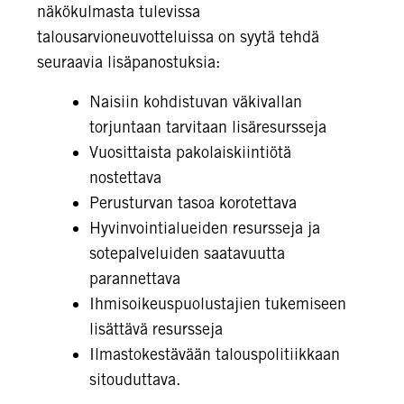
näkökulmasta tulevissa
talousarvioneuvotteluissa on syytä tehdä
seuraavia lisäpanostuksia:
Naisiin kohdistuvan väkivallan
torjuntaan tarvitaan lisäresursseja
Vuosittaista pakolaiskiintiötä
nostettava
Perusturvan tasoa korotettava
Hyvinvointialueiden resursseja ja
sotepalveluiden saatavuutta
parannettava
Ihmisoikeuspuolustajien tukemiseen
lisättävä resursseja
Ilmastokestävään talouspolitiikkaan
sitouduttava.